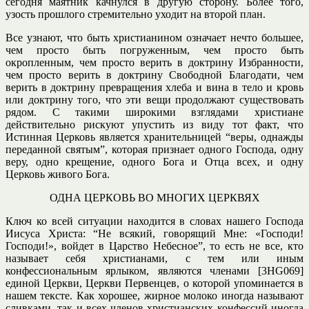
сегодня маятник качнулся в другую сторону. Более того,
узость прошлого стремительно уходит на второй план.
Все узнают, что быть христианином означает нечто большее,
чем просто быть погруженным, чем просто быть
окропленным, чем просто верить в доктрину Избранности,
чем просто верить в доктрину Свободной Благодати, чем
верить в доктрину превращения хлеба и вина в тело и кровь
или доктрину того, что эти вещи продолжают существовать
рядом. С такими широкими взглядами христиане
действительно рискуют упустить из виду тот факт, что
Истинная Церковь является хранительницей “веры, однажды
переданной святым”, которая признает одного Господа, одну
веру, одно крещение, одного Бога и Отца всех, и одну
Церковь живого Бога.
ОДНА ЦЕРКОВЬ ВО МНОГИХ ЦЕРКВЯХ
Ключ ко всей ситуации находится в словах нашего Господа
Иисуса Христа: “Не всякий, говорящий Мне: «Господи!
Господи!», войдет в Царство Небесное”, то есть не все, кто
называет себя христианами, с тем или иным
конфессиональным ярлыком, являются членами [3HG069]
единой Церкви, Церкви Первенцев, о которой упоминается в
нашем тексте. Как хорошее, жирное молоко иногда называют
сливками, так и всех членов христианских конфессий иногда