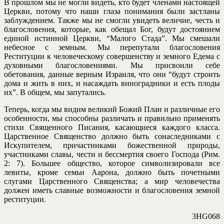
В прошлом мы не могли видеть, кто будет членами настоящей
Церкви, потому что наши глаза понимания были застланы
заблуждением. Также мы не смогли увидеть величие, честь и
благословения, которые, как обещал Бог, будут достоянием
единой истинной Церкви, “Малого Стада”. Мы смешали
небесное с земным. Мы перепутали благословения
Реституции к человеческому совершенству и земного Едема с
духовными благословениями. Мы присвоили себе
обетования, данные верным Израиля, что они “будут строить
дома и жить в них, и насаждать виноградники и есть плоды
их”. В общем, мы запутались.
Теперь, когда мы видим великий Божий План и различные его
особенности, мы способны различать и правильно применять
стихи Священного Писания, касающиеся каждого класса.
Царственное Священство должно быть сонаследниками с
Искупителем, причастниками божественной природы,
участниками славы, чести и бессмертия своего Господа (Рим.
2: 7). Большее общество, которое символизировали все
левиты, кроме семьи Аарона, должно быть почетными
слугами Царственного Священства; а мир человечества
должен иметь славные возможности и благословения земной
реституции.
3HG068