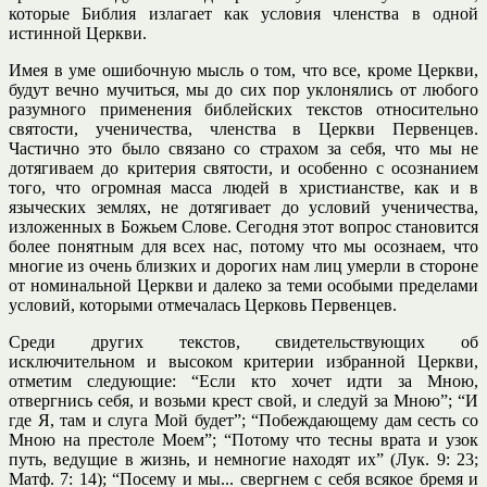
которые Библия излагает как условия членства в одной
истинной Церкви.
Имея в уме ошибочную мысль о том, что все, кроме Церкви,
будут вечно мучиться, мы до сих пор уклонялись от любого
разумного применения библейских текстов относительно
святости, ученичества, членства в Церкви Первенцев.
Частично это было связано со страхом за себя, что мы не
дотягиваем до критерия святости, и особенно с осознанием
того, что огромная масса людей в христианстве, как и в
языческих землях, не дотягивает до условий ученичества,
изложенных в Божьем Слове. Сегодня этот вопрос становится
более понятным для всех нас, потому что мы осознаем, что
многие из очень близких и дорогих нам лиц умерли в стороне
от номинальной Церкви и далеко за теми особыми пределами
условий, которыми отмечалась Церковь Первенцев.
Среди других текстов, свидетельствующих об
исключительном и высоком критерии избранной Церкви,
отметим следующие: “Если кто хочет идти за Мною,
отвергнись себя, и возьми крест свой, и следуй за Мною”; “И
где Я, там и слуга Мой будет”; “Побеждающему дам сесть со
Мною на престоле Моем”; “Потому что тесны врата и узок
путь, ведущие в жизнь, и немногие находят их” (Лук. 9: 23;
Матф. 7: 14); “Посему и мы... свергнем с себя всякое бремя и