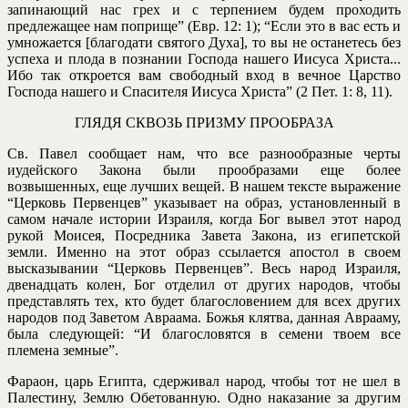
запинающий нас грех и с терпением будем проходить
предлежащее нам поприще” (Евр. 12: 1); “Если это в вас есть и
умножается [благодати святого Духа], то вы не останетесь без
успеха и плода в познании Господа нашего Иисуса Христа...
Ибо так откроется вам свободный вход в вечное Царство
Господа нашего и Спасителя Иисуса Христа” (2 Пет. 1: 8, 11).
ГЛЯДЯ СКВОЗЬ ПРИЗМУ ПРООБРАЗА
Св. Павел сообщает нам, что все разнообразные черты
иудейского Закона были прообразами еще более
возвышенных, еще лучших вещей. В нашем тексте выражение
“Церковь Первенцев” указывает на образ, установленный в
самом начале истории Израиля, когда Бог вывел этот народ
рукой Моисея, Посредника Завета Закона, из египетской
земли. Именно на этот образ ссылается апостол в своем
высказывании “Церковь Первенцев”. Весь народ Израиля,
двенадцать колен, Бог отделил от других народов, чтобы
представлять тех, кто будет благословением для всех других
народов под Заветом Авраама. Божья клятва, данная Аврааму,
была следующей: “И благословятся в семени твоем все
племена земные”.
Фараон, царь Египта, сдерживал народ, чтобы тот не шел в
Палестину, Землю Обетованную. Одно наказание за другим