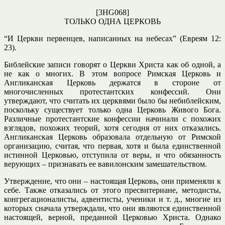
[3HG068]
ТОЛЬКО ОДНА ЦЕРКОВЬ
“И Церкви первенцев, написанных на небесах” (Евреям 12:
23).
Библейские записи говорят о Церкви Христа как об одной, а
не как о многих. В этом вопросе Римская Церковь и
Англиканская Церковь держатся в стороне от
многочисленных протестантских конфессий. Они
утверждают, что считать их церквями было бы небиблейским,
поскольку существует только одна Церковь Живого Бога.
Различные протестантские конфессии начинали с похожих
взглядов, похожих теорий, хотя сегодня от них отказались.
Англиканская Церковь образовала отдельную от Римской
организацию, считая, что первая, хотя и была единственной
истинной Церковью, отступила от веры, и что обязанность
верующих – признавать ее вавилонским замешательством.
Утверждение, что они – настоящая Церковь, они применяли к
себе. Также отказались от этого пресвитериане, методисты,
конгрегационалисты, адвентисты, ученики и т. д., многие из
которых сначала утверждали, что они являются единственной
настоящей, верной, преданной Церковью Христа. Однако