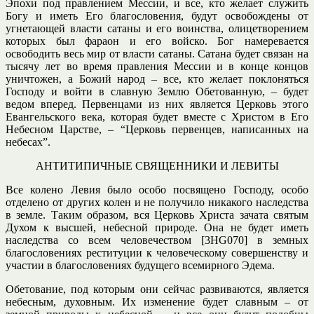
Эпохи под правлением Мессии, и все, кто желает служить
Богу и иметь Его благословения, будут освобождены от
угнетающей власти сатаны и его воинства, олицетворением
которых был фараон и его войско. Бог намеревается
освободить весь мир от власти сатаны. Сатана будет связан на
тысячу лет во время правления Мессии и в конце концов
уничтожен, а Божий народ – все, кто желает поклоняться
Господу и войти в славную Землю Обетованную, – будет
ведом вперед. Первенцами из них является Церковь этого
Евангельского века, которая будет вместе с Христом в Его
Небесном Царстве, – “Церковь первенцев, написанных на
небесах”.
АНТИТИПИЧНЫЕ СВЯЩЕННИКИ И ЛЕВИТЫ
Все колено Левия было особо посвящено Господу, особо
отделено от других колен и не получило никакого наследства
в земле. Таким образом, вся Церковь Христа зачата святым
Духом к высшей, небесной природе. Она не будет иметь
наследства со всем человечеством [3HG070] в земных
благословениях реституции к человеческому совершенству и
участии в благословениях будущего всемирного Эдема.
Обетование, под которым они сейчас развиваются, является
небесным, духовным. Их изменение будет славным – от