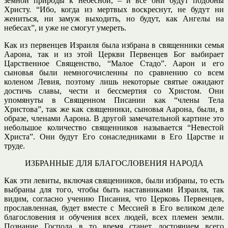
земной природы к небесной, – и все они будут подобны
Христу. “Ибо, когда из мертвых воскреснут, не будут ни
жениться, ни замуж выходить, но будут, как Ангелы на
небесах”, и уже не смогут умереть.
Как из первенцев Израиля была избрана в священники семья
Аарона, так и из этой Церкви Первенцев Бог выбирает
Царственное Священство, “Малое Стадо”. Аарон и его
сыновья были немногочисленны по сравнению со всем
коленом Левия, поэтому лишь некоторые святые ожидают
достичь славы, чести и бессмертия со Христом. Они
упомянуты в Священном Писании как “члены Тела
Христова”, так же как священники, сыновья Аарона, были, в
образе, членами Аарона. В другой замечательной картине это
небольшое количество священников называется “Невестой
Христа”. Они будут Его сонаследниками в Его Царстве и
труде.
ИЗБРАННЫЕ ДЛЯ БЛАГОСЛОВЕНИЯ НАРОДА
Как эти левиты, включая священников, были избраны, то есть
выбраны для того, чтобы быть наставниками Израиля, так
видим, согласно учению Писания, что Церковь Первенцев,
прославленная, будет вместе с Мессией в Его великом деле
благословения и обучения всех людей, всех племен земли.
Познание Господа в то время станет достоянием всего