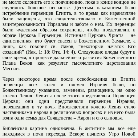
не могло склонить его к подчинению, пока в конце концов не
случилось большое несчастье. Десятым наказанием было
истребление первенцев Египта, в то время как израильтяне
были защищены, что свидетельствовало о Божественной
заинтересованности Израилем и заботе о нем. Их первенцы
были чудесным образом сохранены, чтобы представлять в
образе Церковь Первенцев. Истинная Церковь Христа – не
единственная, кто будет спасен в Божественном Замысле, а
лишь, как говорит св. Иаков, “некоторый начаток Его
созданий” (Иак. 1: 18; Отк. 14: 4). Следующие плоды будут в
свое время, в процессе дальнейшего развития Божественного
Плана Веков, как результат тысячелетнего царствования
Мессии.
Через некоторое время после освобождения из Египта
первенцы всех колен и племен Израиля были, по
Божественному указанию, заменены, равноценно, на одно
колено Левия. Левиты после этого представляли Первенцев
Церкви; они одни представляли первенцев Израиля,
перешедших в ту ночь. Впоследствии колено Левия стало
наставниками народа в религиозных вопросах и из него была
взята одна семья для Священства – Аарон и его сыновья.
Библейская картина однозначна. В антитипе мы все еще
находимся в ночи перехода. Вскоре начнется Утро Новой