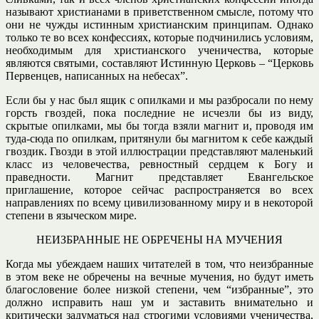
называют христианами в приветственном смысле, потому что
они не чужды истинным христианским принципам. Однако
только те во всех конфессиях, которые подчинились условиям,
необходимым для христианского ученичества, которые
являются святыми, составляют Истинную Церковь – “Церковь
Первенцев, написанных на небесах”.
Если бы у нас был ящик с опилками и мы разбросали по нему
горсть гвоздей, пока последние не исчезли бы из виду,
скрытые опилками, мы бы тогда взяли магнит и, проводя им
туда-сюда по опилкам, притянули бы магнитом к себе каждый
гвоздик. Гвозди в этой иллюстрации представляют маленький
класс из человечества, ревностный сердцем к Богу и
праведности. Магнит представляет Евангельское
приглашение, которое сейчас распространяется во всех
направлениях по всему цивилизованному миру и в некоторой
степени в языческом мире.
НЕИЗБРАННЫЕ НЕ ОБРЕЧЕНЫ НА МУЧЕНИЯ
Когда мы убеждаем наших читателей в том, что неизбранные
в этом веке не обречены на вечные мучения, но будут иметь
благословение более низкой степени, чем “избранные”, это
должно исправить наш ум и заставить внимательно и
критически задуматься над строгими условиями ученичества,