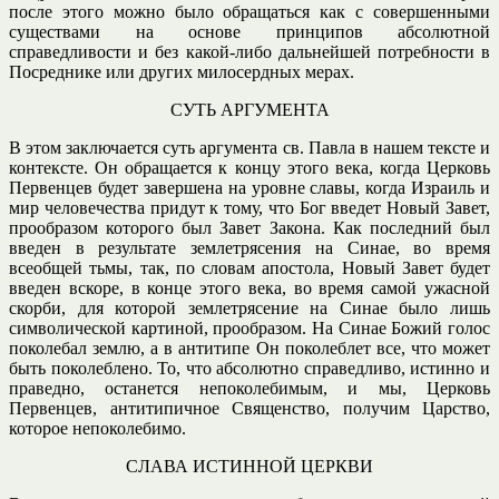
после этого можно было обращаться как с совершенными
существами на основе принципов абсолютной
справедливости и без какой-либо дальнейшей потребности в
Посреднике или других милосердных мерах.
СУТЬ АРГУМЕНТА
В этом заключается суть аргумента св. Павла в нашем тексте и
контексте. Он обращается к концу этого века, когда Церковь
Первенцев будет завершена на уровне славы, когда Израиль и
мир человечества придут к тому, что Бог введет Новый Завет,
прообразом которого был Завет Закона. Как последний был
введен в результате землетрясения на Синае, во время
всеобщей тьмы, так, по словам апостола, Новый Завет будет
введен вскоре, в конце этого века, во время самой ужасной
скорби, для которой землетрясение на Синае было лишь
символической картиной, прообразом. На Синае Божий голос
поколебал землю, а в антитипе Он поколеблет все, что может
быть поколеблено. То, что абсолютно справедливо, истинно и
праведно, останется непоколебимым, и мы, Церковь
Первенцев, антитипичное Священство, получим Царство,
которое непоколебимо.
СЛАВА ИСТИННОЙ ЦЕРКВИ