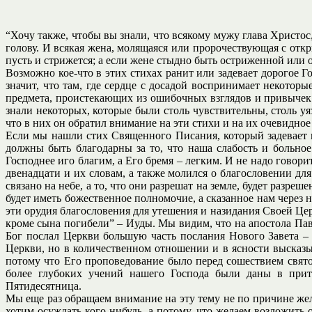
“Хочу также, чтобы вы знали, что всякому мужу глава Христо
голову. И всякая жена, молящаяся или пророчествующая с откр
пусть и стрижется; а если жене стыдно быть остриженной или о
Возможно кое-что в этих стихах ранит или задевает дорогое Г
значит, что там, где сердце с досадой воспринимает некотор
предмета, проистекающих из ошибочных взглядов и привычек 
знали некоторых, которые были столь чувствительны, столь у
что в них он обратил внимание на эти стихи и на их очевидное
Если мы нашли стих Священного Писания, который задевает 
должны быть благодарны за то, что наша слабость и больное
Господнее иго благим, а Его бремя – легким. И не надо говорит
двенадцати и их словам, а также молился о благословении для 
связано на небе, а то, что они разрешат на земле, будет разре
будет иметь божественное полномочие, а сказанное нам через 
эти орудия благословения для утешения и назидания Своей Цер
кроме сына погибели” – Иуды. Мы видим, что на апостола Пав
Бог послал Церкви большую часть послания Нового Завета – 
Церкви, но в количественном отношении и в ясности высказы
потому что Его проповедование было перед сошествием святог
более глубоких учений нашего Господа были даны в прит
Пятидесятница.
Мы еще раз обращаем внимание на эту тему не по причине жела
хотим осуждать кого-нибудь, а потому, что желаем возложить о