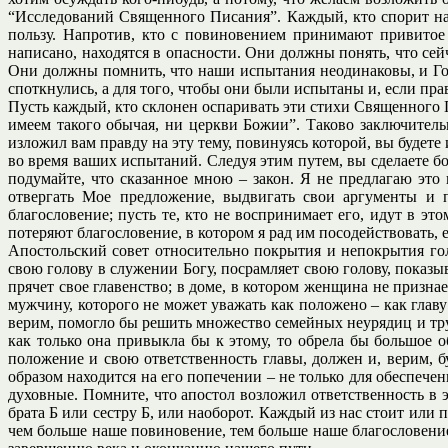
“Исследований Священного Писания”. Каждый, кто спорит на эт
пользу. Напротив, кто с повиновением принимают привитое 
написано, находятся в опасности. Они должны понять, что се
Они должны помнить, что наши испытания неодинаковы, и Госп
споткнулись, а для того, чтобы они были испытаны и, если пр
Пусть каждый, кто склонен оспаривать эти стихи Священного Пи
имеем такого обычая, ни церкви Божии”. Таково заключитель
изложил вам правду на эту тему, повинуясь которой, вы будет
во время ваших испытаний. Следуя этим путем, вы сделаете б
подумайте, что сказанное мною – закон. Я не предлагаю это
отвергать Мое предложение, выдвигать свои аргументы и 
благословение; пусть те, кто не воспринимает его, идут в э
потеряют благословение, в котором я рад им посодействовать, 
Апостольский совет относительно покрытия и непокрытия г
свою голову в служении Богу, посрамляет свою голову, показыв
прячет свое главенство; в доме, в котором женщина не признае
мужчину, которого не может уважать как положено – как гла
верим, помогло бы решить множество семейных неурядиц и труд
как только она привыкла бы к этому, то обрела бы большое 
положение и свою ответственность главы, должен и, верим, б
образом находится на его попечении – не только для обеспеч
духовные. Помните, что апостол возложил ответственность в 
брата Б или сестру Б, или наоборот. Каждый из нас стоит или 
чем больше наше повиновение, тем больше наше благословение