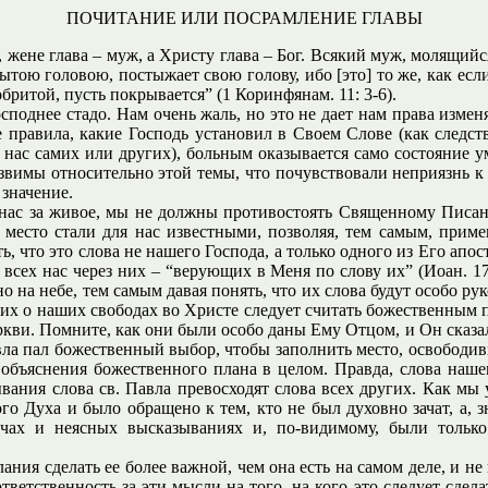
ПОЧИТАНИЕ ИЛИ ПОСРАМЛЕНИЕ ГЛАВЫ
с, жене глава – муж, а Христу глава – Бог. Всякий муж, молящ
ытою головою, постыжает свою голову, ибо [это] то же, как если
бритой, пусть покрывается” (1 Коринфянам. 11: 3-6).
осподнее стадо. Нам очень жаль, но это не дает нам права изме
ые правила, какие Господь установил в Своем Слове (как след
нас самих или других), больным оказывается само состояние ум
язвимы относительно этой темы, что почувствовали неприязнь 
 значение.
нас за живое, мы не должны противостоять Священному Писанию
 место стали для нас известными, позволяя, тем самым, приме
ь, что это слова не нашего Господа, а только одного из Его апо
всех нас через них – “верующих в Меня по слову их” (Иоан. 17:
шено на небе, тем самым давая понять, что их слова будут особо
них о наших свободах во Христе следует считать божественным 
кви. Помните, как они были особо даны Ему Отцом, и Он сказал:
ла пал божественный выбор, чтобы заполнить место, освободив
объяснения божественного плана в целом. Правда, слова наше
вания слова св. Павла превосходят слова всех других. Как мы 
о Духа и было обращено к тем, кто не был духовно зачат, а, з
чах и неясных высказываниях и, по-видимому, были только
ния сделать ее более важной, чем она есть на самом деле, и не 
тветственность за эти мысли на того, на кого это следует сделат