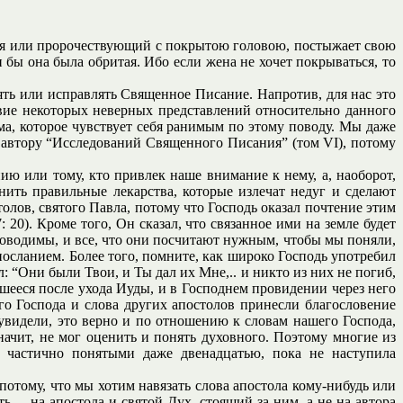
ийся или пророчествующий с покрытою головою, постыжает свою
 бы она была обритая. Ибо если жена не хочет покрываться, то
нять или исправлять Священное Писание. Напротив, для нас это
ствие некоторых неверных представлений относительно данного
а, которое чувствует себя ранимым по этому поводу. Мы даже
к автору “Исследований Священного Писания” (том VI), потому
 или тому, кто привлек наше внимание к нему, а, наоборот,
нить правильные лекарства, которые излечат недуг и сделают
столов, святого Павла, потому что Господь оказал почтение этим
 20). Кроме того, Он сказал, что связанное ими на земле будет
 руководимы, и все, что они посчитают нужным, чтобы мы поняли,
посланием. Более того, помните, как широко Господь употребил
 “Они были Твои, и Ты дал их Мне,.. и никто из них не погиб,
шееся после ухода Иуды, и в Господнем провидении через него
го Господа и слова других апостолов принесли благословение
увидели, это верно и по отношению к словам нашего Господа,
начит, не мог оценить и понять духовного. Поэтому многие из
 частично понятыми даже двенадцатью, пока не наступила
потому, что мы хотим навязать слова апостола кому-нибудь или
ь, – на апостола и святой Дух, стоящий за ним, а не на автора