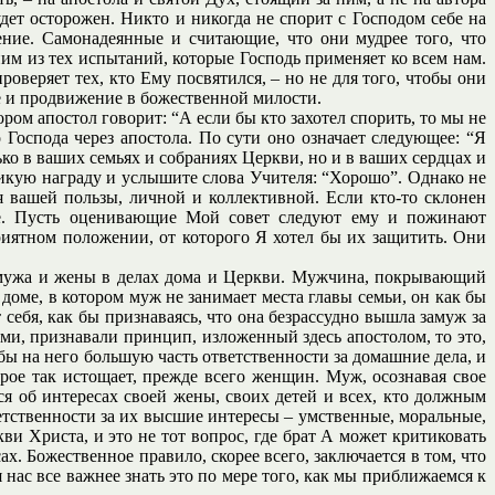
удет осторожен. Никто и никогда не спорит с Господом себе на
ение. Самонадеянные и считающие, что они мудрее того, что
им из тех испытаний, которые Господь применяет ко всем нам.
веряет тех, кто Ему посвятился, – но не для того, чтобы они
ие и продвижение в божественной милости.
ром апостол говорит: “А если бы кто захотел спорить, то мы не
Господа через апостола. По сути оно означает следующее: “Я
ко в ваших семьях и собраниях Церкви, но и в ваших сердцах и
ликую награду и услышите слова Учителя: “Хорошо”. Однако не
я вашей пользы, личной и коллективной. Если кто-то склонен
кое. Пусть оценивающие Мой совет следуют ему и пожинают
приятном положении, от которого Я хотел бы их защитить. Они
 мужа и жены в делах дома и Церкви. Мужчина, покрывающий
 доме, в котором муж не занимает места главы семьи, он как бы
 себя, как бы признаваясь, что она безрассудно вышла замуж за
и, признавали принцип, изложенный здесь апостолом, то это,
бы на него большую часть ответственности за домашние дела, и
рое так истощает, прежде всего женщин. Муж, осознавая свое
ся об интересах своей жены, своих детей и всех, кто должным
етственности за их высшие интересы – умственные, моральные,
и Христа, и это не тот вопрос, где брат А может критиковать
х. Божественное правило, скорее всего, заключается в том, что
ас все важнее знать это по мере того, как мы приближаемся к