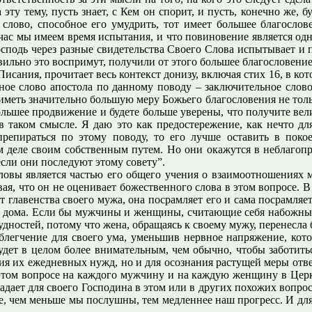
у тему, пусть знает, с Кем он спорит, и пусть, конечно же, б
слово, способное его умудрить, тот имеет большее благослов
йчас мы имеем время испытания, и что повиновение является одн
одь через разные свидетельства Своего Слова испытывает и про
авильно это воспримут, получили от этого большее благословен
сания, прочитает весь контекст донизу, включая стих 16, в кото
ное слово апостола по данному поводу – заключительное слово 
е иметь значительно большую меру Божьего благословения не толь
ольшее продвижение и будете больше уверены, что получите ве
 в таком смысле. Я даю это как предостережение, как нечто дл
препираться по этому поводу, то его лучше оставить в по
том деле своим собственным путем. Но они окажутся в неблаго
если они последуют этому совету”.
оловы является частью его общего учения о взаимоотношениях
ая, что он не оценивает божественного слова в этом вопросе. В
т главенства своего мужа, она посрамляет его и сама посрамляет
ву дома. Если бы мужчины и женщины, считающие себя набожным
ностей, потому что жена, обращаясь к своему мужу, перенесла 
облегчение для своего ума, уменьшив нервное напряжение, кото
удет в целом более внимательным, чем обычно, чтобы заботить
ения их ежедневных нужд, но и для осознания растущей меры отв
этом вопросе на каждого мужчину и на каждую женщину в Церкв
падает для своего Господина в этом или в других похожих вопроса
, чем меньше мы послушны, тем медленнее наш прогресс. И для н