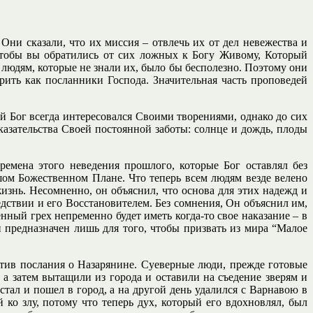
Они сказали, что их миссия – отвлечь их от дел невежества и
 чтобы вы обратились от сих ложных к Богу Живому, Который
м людям, которые не знали их, было бы бесполезно. Поэтому они
рить как посланники Господа. Значительная часть проповедей
ий Бог всегда интересовался Своими творениями, однако до сих
азательства Своей постоянной заботы: солнце и дождь, плоды
ремена этого неведения прошлого, которые Бог оставлял без
шом Божественном Плане. Что теперь всем людям везде велено
изнь. Несомненно, он объяснил, что основа для этих надежд и
едствии и его Восстановителем. Без сомнения, Он объяснил им,
нный грех непременно будет иметь когда-то свое наказание – в
 предназначен лишь для того, чтобы призвать из мира “Малое
отив послания о Назарянине. Суеверные люди, прежде готовые
 а затем вытащили из города и оставили на съедение зверям и
стал и пошел в город, а на другой день удалился с Варнавою в
 ко злу, потому что теперь дух, который его вдохновлял, был