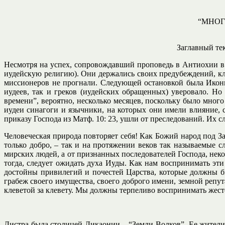
“МНОГ
Заглавный тек
Несмотря на успех, сопровождавший проповедь в Антиохии в
иудейскую религию). Они держались своих предубеждений, кле
миссионеров не прогнали. Следующей остановкой была Икония
иудеев, так и греков (иудейских обращенных) уверовало. Но
времени”, вероятно, несколько месяцев, поскольку было мног
иудеи синагоги и язычники, на которых они имели влияние, с
приказу Господа из Матф. 10: 23, ушли от преследований. Их 
Человеческая природа повторяет себя! Как Божий народ под З
только добро, – так и на протяжении веков так называемые с
мирских людей, а от признанных последователей Господа, нек
тогда, следует ожидать духа Иуды. Как нам воспринимать эти 
достойны привилегий и почестей Царства, которые должны бы
грабеж своего имущества, своего доброго имени, земной репут
клеветой за клевету. Мы должны терпеливо воспринимать жест
Листра была столицей Ликаонии – “Земли Волков”. Ее жители