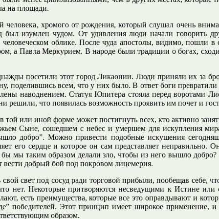
ла на площади.
й человека, хромого от рождения, который слушал очень внимате
д был изумлен чудом. От удивления люди начали говорить друг
 человеческом облике. После чуда апостолы, видимо, пошли в 
м, а Павла Меркурием. В народе были традиции о богах, сходив
днажды посетили этот город Ликаонии. Люди приняли их за брод
у, поделившись всем, что у них было. В ответ боги превратил
лены наводнением. Статуя Юпитера стояла перед воротами Лист
они решили, что появилась возможность проявить им почет и гос
 той или иной форме может постигнуть всех, кто активно занят
ожьем Сыне, сошедшем с небес и умершем для искупления мира
 вышло добро”. Можно привести подобные искушения сегодня
яет его сердце и которое он сам представляет неправильно. О
 бы мы таким образом делали зло, чтобы из него вышло добро?
т вести добрый бой под покровом лицемерия.
ь свой свет под сосуд ради торговой прибыли, пообещав себе, ч
что нет. Некоторые притворяются несведущими к Истине или с
делают, есть преимущества, которые все это оправдывают и кото
е” победителей. Этот принцип имеет широкое применение, и 
ответствующим образом.