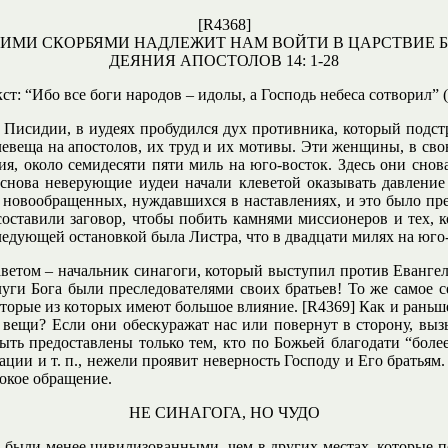
[R4368]
ИМИ СКОРБЯМИ НАДЛЕЖИТ НАМ ВОЙТИ В ЦАРСТВИЕ 
ДЕЯНИЯ АПОСТОЛОВ 14: 1-28
ст: “Ибо все боги народов – идолы, а Господь небеса сотворил” (
 Писидии, в иудеях пробудился дух противника, который подс
веща на апостолов, их труд и их мотивы. Эти женщины, в свою
, около семидесяти пяти миль на юго-восток. Здесь они снова
 снова неверующие иудеи начали клеветой оказывать давление
о новообращенных, нуждавшихся в наставлениях, и это было пр
оставили заговор, чтобы побить камнями миссионеров и тех, к
следующей остановкой была Листра, что в двадцати милях на юго
аветом – начальник синагоги, который выступил против Евангел
луги Бога были преследователями своих братьев! То же самое с
оторые из которых имеют большое влияние. [R4369] Как и раньше
вещи? Если они обескуражат нас или повернут в сторону, вызыв
ть предоставлены только тем, кто по Божьей благодати “более 
ации и т. п., нежели проявит неверность Господу и Его братьям.
окое обращение.
НЕ СИНАГОГА, НО ЧУДО
 были менее цивилизованными, чем в других местах, которые по