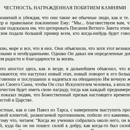
ЧЕСТНОСТЬ, НАГРАЖДЕННАЯ ПОБИТИЕМ КАМНЯМИ
ошений и убеждая, что они такие же обычные люди, как и те. 
тер и правильное поклонение Ему: “Мы... благовествуем вам,
выше подсказала им, что цитировать Писания Ветхого Завета эти
азом подали большой пример всем, кто когда-нибудь будет гово
ю, море и все, что в них. Они объяснили, что хотя этот велик
нными и необузданными. Однако Он давал им определенные док
ля радости и благодарности за жизнь.
 апостол здесь, как и везде, в дальнейшем объяснил, что в
нчиваются; что наступил новый этап, новый поворот в его боль
лагоговении и послушании и надеяться на обещанную Им вечную ж
тдал Своего Сына, чтобы Он стал Искупителем человека, а впосл
честия будет иметь свою награду, тогда как каждый преднамере
е показал людям, что Божественный призыв настоящего времени
естой в Царстве.
остные, как и сам Павел из Тарса, с намерением выступить пр
ливой клеветой, разжигаемой противником, побили его камнями,
тому что, читаем: “Когда же ученики собрались около него, он в
, куда бы он ни пошел: силой к добру, как когда-то был силой