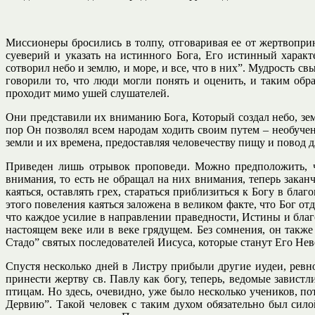
Миссионеры бросились в толпу, отговаривая ее от жертвоприн
суеверий и указать на истинного Бога, Его истинный харак
сотворил небо и землю, и море, и все, что в них”. Мудрость с
говорили то, что люди могли понять и оценить, и таким обр
проходит мимо ушей слушателей.
Они представили их вниманию Бога, Который создал небо, земл
пор Он позволял всем народам ходить своим путем – необуче
земли и их времена, предоставляя человечеству пищу и повод д
Приведен лишь отрывок проповеди. Можно предположить, что
внимания, то есть не обращал на них внимания, теперь зака
каяться, оставлять грех, стараться приблизиться к Богу в б
этого повеления каяться заложена в великом факте, что Бог о
что каждое усилие в направлении праведности, Истины и благо
настоящем веке или в веке грядущем. Без сомнения, он такж
Стадо” святых последователей Иисуса, которые станут Его Нев
Спустя несколько дней в Листру прибыли другие иудеи, ревн
принести жертву св. Павлу как богу, теперь, ведомые завист
птицам. Но здесь, очевидно, уже было несколько учеников, по
Дервию”. Такой человек с таким духом обязательно был силой