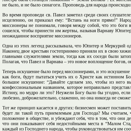
не было, и не было синагоги. Проповедь для народа происходи
Во время проповеди св. Павел заметил среди своих слушателе
исцелению, он приказал ему: “Встань на ноги прямо!” Наро
миссионеры не понимали, говоря между собой, что это боги в
сошелся, чтобы принести им жертвы, называя Варнаву Юпитеро
неожиданное восприятие миссионеров.
Одна из этих легенд рассказывала, что Юпитер и Меркурий о
Наконец двое крестьян гостеприимно приняли их в свою хижин
главными служителями земли, тогда как их соседи были затоп
Полагая, что Павел и Варнава – это новое воплощение богов, 
Теперь искушение было перед миссионерами, и это искушение в
как боги, будут пытаться учить их о Христе как истинном Б
большое искушение: “Давайте сделаем зло, чтобы из него
конфессиональным названием, которое неправильно представл
Истину, но мудро ли это? Неужели Богу было бы угодно, если
любезно, доброжелательно, слаженно, но она никогда не сможе
Тот же принцип касается и других: бизнесмен может поставит
будет ли такой путь приемлемым для Господа? Мы считаем, 
положение в обществе, и убеждают себя, что в том, что они 
что они показывают себя недостойными места в “Малом Стад
каждый из Господнего народа, чтобы руководствоваться им со