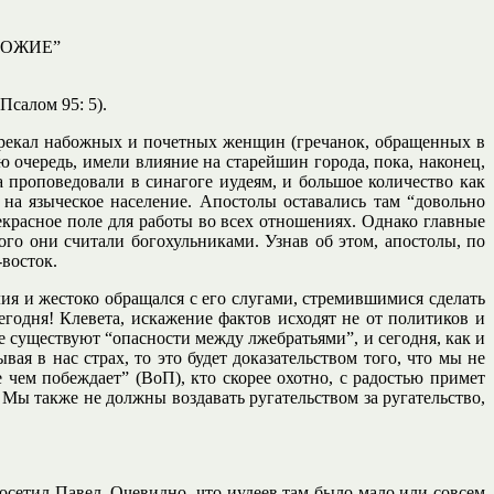
БОЖИЕ”
Псалом 95: 5).
трекал набожных и почетных женщин (гречанок, обращенных в
 очередь, имели влияние на старейшин города, пока, наконец,
 проповедовали в синагоге иудеям, и большое количество как
 на языческое население. Апостолы оставались там “довольно
екрасное поле для работы во всех отношениях. Однако главные
ого они считали богохульниками. Узнав об этом, апостолы, по
-восток.
ия и жестоко обращался с его слугами, стремившимися сделать
егодня! Клевета, искажение фактов исходят не от политиков и
 существуют “опасности между лжебратьями”, и сегодня, как и
ая в нас страх, то это будет доказательством того, что мы не
чем побеждает” (ВоП), кто скорее охотно, с радостью примет
 Мы также не должны воздавать ругательством за ругательство,
сетил Павел. Очевидно, что иудеев там было мало или совсем