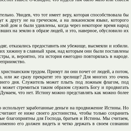
льно. Увидев, что тот имеет веру, которая способствовала бы
 к другу не на греческом, а на ликаонском языке, которого
свой дом и были удивлены, когда через некоторое время народ
ших на землю в образе людей, и это, наверное, обусловило их
яг, отказались предоставить им убежище, высмеяли и избили.
и их хижину в славный храм, над которым они были поставлены
ры, и, вероятно, эта история ежегодно повторялась в народе.
теприимство.
 христианским трудом. Примут ли они почет от людей, а потом,
, или же сразу прекратят это зрелище? Для многих это очень
шнего дня. Служитель может плыть под ложным флагом, под
н может стремиться таким образом служить Богу и продвигать
 Думаем, что нет. Истину можно представлять как можно более
то использует заработанные деньги на продвижение Истины. Но
читают ее ниже своего достоинства, чтобы только сохранить
рые благоприятны для Господа, братьев и Истины. Мы считаем,
именно его должен видеть и четко держать в своем сознании