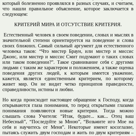
который болезненно проявлялся в разных случаях, и считаем,
что нашли правильное объяснение, которое заключается в
следующем:
КРИТЕРИЙ МИРА И ОТСУТСТВИЕ КРИТЕРИЯ.
Естественный человек в своем поведении, словах и мыслях в
значительной степени ориентируется на поведение и слова
своих ближних. Самый сильный аргумент для естественного
человека таков: “Что мистер Браун, или мистер и миссис
Джонс, или мистер и миссис Смит подумают о таких словах
или таком поведении?”. Такое сравнивание себя с другими
людьми с таким же характером и положением, а также оценка
поведения других людей, к которым имеется уважение,
кажется, является единственным критерием, по которому
живет мир. Он не видит четко принципов праведности,
справедливости, истины и любви.
Но когда происходит настоящее обращение к Господу, когда
открываются глаза понимания, то перед открытыми глазами
понимания появляются новые критерии. Тогда можно
слышать слова Учителя: “Итак, будьте... как... Отец ваш
Небесный”, “Последуйте за Мною”, “Возьмите иго Мое на
себя и научитесь от Меня”. Некоторые имеют косоглазие,
пытаясь служить двум господам и жить по двум критериям –