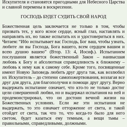
Искупителя и становятся пригодными для Небесного Царства
и славной перемены в воскресении.
ГОСПОДЬ БУДЕТ СУДИТЬ СВОЙ НАРОД
Божественная цель заключается не только в том, чтобы
призвать тех, у кого ясное сердце, ясный глаз, наставлять и
направлять их, но также испытать их и удостовериться в них.
Читаем: “Ибо испытывает вас Господь, Бог ваш, чтобы узнать,
любите ли вы Господа, Бога вашего, всем сердцем вашим и
всею душою вашею” (Втор. 13: 4, Иосиф.). Испытанием
послушания является божественный Закон – наивысшая
любовь к Богу и абсолютная справедливость к ближнему –
любовь к нему как к самому себе. Кроме того, посвященные
имеют Новую Заповедь любить друг друга так, как возлюбил
их Искупитель – до степени самопожертвования, возлагая все
друг для друга, для благополучия и помощи друг другу. Верно
выдержать испытание означает, что кто-то не только достиг
цели совершенной любви, но и выдержал испытания на ней и
продемонстрировал, что он достоин вечной жизни на
Божественных условиях. Если же эти испытания не
выдержать, то это означает отторжение от света, и такой
отойдет от света, так что то, что когда-то было для него
светом, будет казаться ему темным, а вещи тьмы –
правильными, справедливыми, должными.