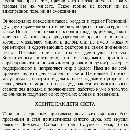
всякое зло против тех, против кого он озлобился. По таким
плодам вы их узнаете. Такое терние не растет ни на
виноградной лозе, ни на смоковнице.
Философия их поведения такова: когда они теряют Господний
дух, дух справедливости и любви, доброты и милосердия, а
также Истины, они теряют Господний надзор, руководство и
контроль. А отвергнув предварительно правила и влияния,
которые управляют миром в целом, они не имеют
никаких
ориентиров и сдерживающих факторов на своем жизненном
пути. Поэтому они не только действуют вопреки
Божественным критериям, но и нарушают принципы
справедливости и порядочности (словом и делом), которые
поддерживают и направляют мир в целом. Именно по этой
причине те, кто раз отошел от света Настоящей Истины,
могут думать, говорить и делать более подлые и презренные
вещи, чем те в мире, кто все еще держится вспомогательных
средств для порядка и порядочности, заботясь в уме о том, что
их ближние подумают об их пути, их словах и поведении.
ХОДИТЕ КАК ДЕТИ СВЕТА
Итак, в завершение призываем всех, кто однажды был
просвещен и стал причастником святого Духа, кто вкусил
благого Божьего Слова и сил будущего века, быть
ревностными, чтобы сохранить то положение, которого они