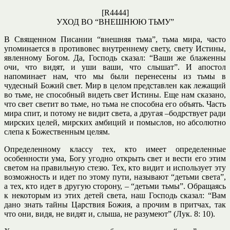
[R4444]
УХОД ВО “ВНЕШНЮЮ ТЬМУ”
В Священном Писании “внешняя тьма”, тьма мира, часто
упоминается в противовес внутреннему свету, свету Истины,
явленному Богом. Да, Господь сказал: “Ваши же блаженны
очи, что видят, и уши ваши, что слышат”. И апостол
напоминает нам, что мы были перенесены из тьмы в
чудесный Божий свет. Мир в целом представлен как лежащий
во тьме, не способный видеть свет Истины. Еще нам сказано,
что свет светит во тьме, но тьма не способна его объять. Часть
мира спит, и потому не видит света, а другая –бодрствует ради
мирских целей, мирских амбиций и помыслов, но абсолютно
слепа к Божественным целям.
Определенному классу тех, кто имеет определенные
особенности ума, Богу угодно открыть свет и вести его этим
светом на правильную стезю. Тех, кто видит и использует эту
возможность и идет по этому пути, называют “детьми света”,
а тех, кто идет в другую сторону, – “детьми тьмы”. Обращаясь
к некоторым из этих детей света, наш Господь сказал: “Вам
дано знать тайны Царствия Божия, а прочим в притчах, так
что они, видя, не видят и, слыша, не разумеют” (Лук. 8: 10).