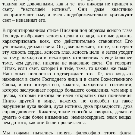
такими же довольными, как и те, кто никогда не пришел к
свету “настоящей истины”. Они даже хвастливо
воспринимают тьму и очень недоброжелательно критикуют
свет – ненавидят его.
В процитированном стихе Писания под образом ясного глаза
Господь изображает ясность цели и сердца, которые должны
характеризовать всех, кто действительно становится Его
учениками, детьми света. Он даже намекает, что те, кто теряет
эту ясность сердца, ясность глаз, ясность цели, а затем уходит
во тьму, находятся в некоторых отношениях в еще большей
тьме, чем другие, никогда не видевшие света. Он говорит:
“Итак, если свет, который в тебе, тьма, то какова же тьма?”.
Наш опыт полностью подтверждает это. Те, кто когда-то
находился в свете Господнего лица и в свете Божественного
Слова, и кто потерял его, кажется, находятся в состоянии,
которое заслуживает гораздо большего сожаления, чем мир в
целом, который никогда не имел открытых глаз понимания.
Никто другой в мире, кажется, не способен на такое
нарушение духа любви, духа истины, духа праведности, духа
справедливости. Кажется, такие способны говорить, делать и
думать о еще более низменных, немилосердных, злых вещах,
чем до того, как они были просветлены.
Мы годами пытались понять философию этого факта,