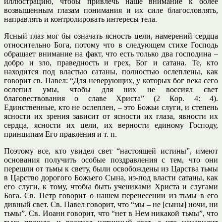
иллюстрацию, чтобы привлечь наше внимание к более
возвышенным глазам понимания и их силе благословлять,
направлять и контролировать интересы тела.
Ясный глаз мог бы означать ясность цели, намерений сердца
относительно Бога, потому что в следующем стихе Господь
обращает внимание на факт, что есть только два господина –
добро и зло, праведность и грех, Бог и сатана. Те, кто
находится под властью сатаны, полностью ослеплены, как
говорит св. Павел: “Для неверующих, у которых бог века сего
ослепил умы, чтобы для них не воссиял свет
благовествования о славе Христа” (2 Кор. 4: 4).
Единственные, кто не ослеплен, – это Божьи слуги, и степень
ясности их зрения зависит от ясности их глаза, явности их
сердца, ясности их цели, их верности единому Господу,
принципам Его правления и т. п.
Поэтому все, кто увидел свет “настоящей истины”, имеют
основания получить особые поздравления с тем, что они
перешли от тьмы к свету, были освобождены из Царства тьмы
в Царство дорогого Божьего Сына, из-под власти сатаны, как
его слуги, к тому, чтобы быть учениками Христа и слугами
Бога. Св. Петр говорит о нашем перенесении из тьмы в его
дивный свет. Св. Павел говорит, что “мы – не [сыны] ночи, ни
тьмы”. Св. Иоанн говорит, что “нет в Нем никакой тьмы”, что