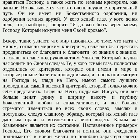
нравиться Господу, а также жить по земным критериям, как
раньше. Но оказывается, что это очень неудовлетворительный
путь. Он не имеет ни Божественного одобрения, ни
одобрения земных друзей. У кого ясный глаз, у кого ясная
цель, тот, наоборот, говорит: “Я должен быть верен моему
Господу, Который искупил меня Своей кровью”.
Вскоре такие узнают, что мир находится во тьме, что идти с
миром, согласно мирским критериям, означало бы перестать
продвигаться от благодати к благодати, от знания к знанию,
от славы к славе под руководством Учителя, Который научил
нас ходить по Своим следам. Те, у кого ясный глаз, полностью
отделились от критериев, которые они имели в мире и
которые раньше были их проводниками, и теперь они смотрят
на Господа и, глядя на Него, имеют самого лучшего
проводника, самый высокий критерий, который только можно
себе представить. Глядя на Него, подражая Иисусу, они все
больше ценят длину и ширину, высоту и глубину
Божественной любви и справедливости, и все больше
стремятся измениться во всех своих словах, мыслях и
поступках, следуя славному образцу, который их ясный глаз
дает им право и возможность четко видеть. Каким же
блаженным является их состояние! Наставленные примером
Господа, Его словом благодати и истины, они ежедневно
поднимаются к новой жизни по подобию характера своего