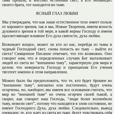
тьма прошла, и воссиял истинный свет, а кто ненавидит
своего брата, тот находится во тьме.
ЯСНЫЙ ГЛАЗ ЛЮБВИ
Мы утверждаем, что как наше естественное тело имеет пользу
от хорошего зрения, так и мы, Новые Творения, имеем ясность
духовного зрения в той мере, в какой верны Господу и имеем
просветляющее влияние Его духа святости, духа любви.
Возникает вопрос, может ли кто из нас, перейдя из тьмы в
чудный Господний свет, снова попасть во тьму – выйти из
света? Священное Писание отвечает, что это возможно. Оно
говорит нам, что в определенных случаях Бог выталкивает
людей из света во “внешнюю тьму”, характерную для мира в
целом; что неверность Господу и принципам Его учения
тяготеет именно в этом направлении.
Можно было бы предположить, что те, кто будет брошен во
“внешнюю тьму”, внезапно или постепенно, будут очень
огорчены, но, наоборот, мы имеем все основания считать, что
мир во “внешней тьме” не очень огорчен своей тьмой, а
скорее, как говорит наш Господь, “люди более возлюбили
тьму, нежели свет”, потому что находятся в злом состоянии, не
имеют Господнего Духа, духа любви. Следовательно, вывод
очевиден: те, кто идет из света во тьму, будут чувствовать себя