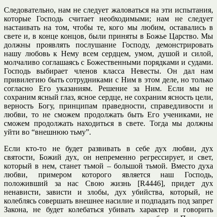
Следовательно, нам не следует жаловаться на эти испытания,
которые Господь считает необходимыми; нам не следует
настаивать на том, чтобы те, кого мы любим, оставались в
свете и, в конце концов, были приняты в Божье Царство. Мы
должны проявлять послушание Господу, демонстрировать
нашу любовь к Нему всем сердцем, умом, душой и силой,
молчаливо соглашаясь с Божественными порядками и судами.
Господь выбирает членов класса Невесты. Он дал нам
привилегию быть сотрудниками с Ним в этом деле, но только
согласно Его указаниям. Решение за Ним. Если мы не
сохраним ясный глаз, ясное сердце, не сохраним ясность цели,
верность Богу, принципам праведности, справедливости и
любви, то не сможем продолжать быть Его учениками, не
сможем продолжать находиться в свете. Тогда мы должны
уйти во “внешнюю тьму”.
Если кто-то не будет развивать в себе дух любви, дух
святости, Божий дух, он непременно регрессирует, и свет,
который в нем, станет тьмой – большой тьмой. Вместо духа
любви, примером которого является наш Господь,
положивший за нас Свою жизнь [R4446], придет дух
ненависти, зависти и злобы, дух убийства, который, не
колеблясь совершать внешнее насилие и подпадать под запрет
Закона, не будет колебаться убивать характер и говорить