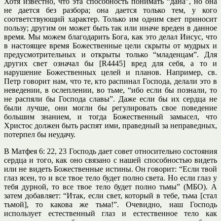
Хотя известно, что эта способность понимать “дана”, но она
не дается без разбора; она дается только тем, у кого
соответствующий характер. Только им одним свет приносит
пользу; другим он может быть так или иначе вреден в данное
время. Мы можем благодарить Бога, как это делал Иисус, что
в настоящее время Божественные цели скрыты от мудрых и
предусмотрительных и открыты только “младенцам”. Для
других свет означал бы [R4445] вред для себя, а то и
нарушение Божественных целей и планов. Например, св.
Петр говорит нам, что те, кто распинал Господа, делали это в
неведении, в ослеплении, во тьме, “ибо если бы познали, то
не распяли бы Господа славы”. Даже если бы их сердца не
были лучше, они могли бы регулировать свое поведение
большим знанием, и тогда Божественный замысел, что
Христос должен быть распят ими, праведный за неправедных,
потерпел бы неудачу.
В Матфея 6: 22, 23 Господь дает совет относительно состояния
сердца и того, как оно связано с нашей способностью видеть
или не видеть Божественные истины. Он говорит: “Если твой
глаз ясен, то и все твое тело будет полно света. Но если глаз у
тебя дурной, то все твое тело будет полно тьмы” (МБО). А
затем добавляет: “Итак, если свет, который в тебе, тьма [стал
тьмой], то какова же тьма!”. Очевидно, наш Господь
использует естественный глаз и естественное тело как