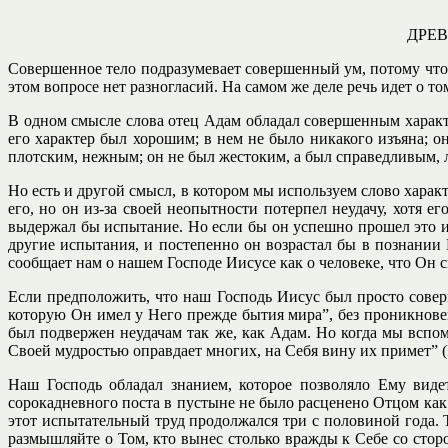
ДРЕВ
Совершенное тело подразумевает совершенный ум, потому что ум
этом вопросе нет разногласий. На самом же деле речь идет о т
В одном смысле слова отец Адам обладал совершенным характе
его характер был хорошим; в нем не было никакого изъяна; он
плотским, нежным; он не был жестоким, а был справедливым, л
Но есть и другой смысл, в котором мы используем слово харак
его, но он из-за своей неопытности потерпел неудачу, хотя е
выдержал бы испытание. Но если бы он успешно прошел это и
другие испытания, и постепенно он возрастал бы в познании 
сообщает нам о нашем Господе Иисусе как о человеке, что Он
Если предположить, что наш Господь Иисус был просто соверш
которую Он имел у Него прежде бытия мира”, без проникнове
был подвержен неудачам так же, как Адам. Но когда мы вспо
Своей мудростью оправдает многих, на Себя вину их примет” (
Наш Господь обладал знанием, которое позволяло Ему виде
сорокадневного поста в пустыне не было расценено Отцом как 
этот испытательный труд продолжался три с половиной года. Т
размышляйте о Том, кто вынес столько вражды к Себе со сто