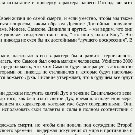
ая испытание и проверку характера нашего Господа во всех
воей жизни до самой смерти, и если уместно, чтобы мы также
ться вопросом, каким образом Древние Достойные получили
аме, Моисее, Самсоне, Данииле и других, – мы видим, что они
удивляет свидетельство о них, “что они угодили Богу”. Это
 Он никогда не счел бы их достойными “лучшего воскресения”. В
аем, насколько в его характере были развиты терпеливость,
олагать, что Самсон был очень мягким человеком. Убийство 3000
 предположить, что хотя Самсон будет возвращен в абсолютно
оторыми он никогда не сталкивался и которые будут настолько
тся Божьего Духа. Писание утверждает, что в будущем все будут
ыни должны получить святой Дух в течение Евангельского века,
до того, как был излит святой Дух, время для получения меры
влением их характеров, которые уже будут совершенными. Они
 использовать свои таланты и силы в полном соответствии с
одлежать смерти, но чтобы они попали под осуждение Второй
 своего времени – выдержал искушения от мира и противника и