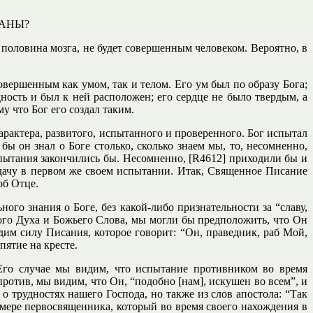
ВАНЫ?
о половина мозга, не будет совершенным человеком. Вероятно, в
вершенным как умом, так и телом. Его ум был по образу Бога;
дность и был к ней расположен; его сердце не было твердым, а
 что Бог его создал таким.
арактера, развитого, испытанного и проверенного. Бог испытал
бы он знал о Боге столько, сколько знаем мы, то, несомненно,
пытания закончились бы. Несомненно, [R4612] приходили бы и
еудачу в первом же своем испытании. Итак, Священное Писание
об Отце.
го знания о Боге, без какой-либо признательности за “славу,
ого Духа и Божьего Слова, мы могли бы предположить, что Он
им силу Писания, которое говорит: “Он, праведник, раб Мой,
пятие на кресте.
Его случае мы видим, что испытание противником во время
ротив, мы видим, что Он, “подобно [нам], искушен во всем”, и
о трудностях нашего Господа, но также из слов апостола: “Так
мере первосвященника, который во время своего нахождения в