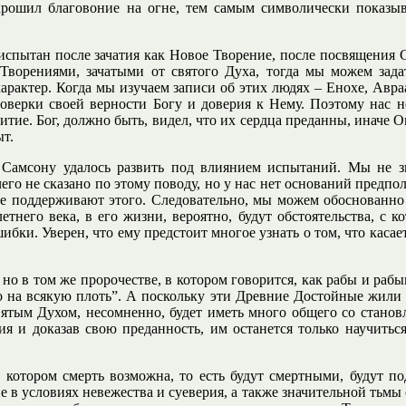
крошил благовоние на огне, тем самым символически показыв
испытан после зачатия как Новое Творение, после посвящения С
ворениями, зачатыми от святого Духа, тогда мы можем зада
характер. Когда мы изучаем записи об этих людях – Енохе, Авра
верки своей верности Богу и доверия к Нему. Поэтому нас не 
витие. Бог, должно быть, видел, что их сердца преданны, иначе
ыт.
 Самсону удалось развить под влиянием испытаний. Мы не зн
Ничего не сказано по этому поводу, но у нас нет оснований предп
, не поддерживают этого. Следовательно, мы можем обоснованно
него века, в его жизни, вероятно, будут обстоятельства, с к
бки. Уверен, что ему предстоит многое узнать о том, что касае
 но в том же пророчестве, в котором говорится, как рабы и раб
его на всякую плоть”. А поскольку эти Древние Достойные жили 
святым Духом, несомненно, будет иметь много общего со стано
я и доказав свою преданность, им останется только научиться
в котором смерть возможна, то есть будут смертными, будут п
е в условиях невежества и суеверия, а также значительной тьмы