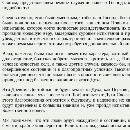
Святом, представлявшем земное служение нашего Господа, 
подробностях.
Следовательно, если было уместным, чтобы наш Господь был 
были полностью испытаны после того, как станем Новыми Т
испытание, которое могло полностью засвидетельствовать их 
проявили большую веру, выдержали суровые испытания и про
убеждает нас в том, что их характер получил значительное раз
то же время мы верим, что им потребуется дополнительный оп
Вера, кажется, была главным элементом характера, который
долготерпение, братская доброта, мягкость, кротость и т. д. 
человек челюстью осла, а также другие случаи, казалось бы
совершенном состоянии и в благоприятных условиях Тысячелет
новыми для него, что он может быть в опасности совершить оши
приведены под блаженное влияние святого Духа.
Эти Древние Достойные не будут зачаты от Духа, как Церковь,
говорится также, что “после того [Бог] изольет от Духа Сво
этого благословения относится к будущему, и наделение их 
будут приведены к большим знаниям и, уже пройдя испытани
Божественной волей.
Мы понимаем, что эти люди будут находиться в состоянии, 
Смерти, крайне маловероятно. Если кто-то выдержал испытани