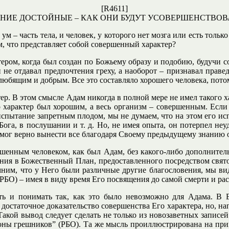
[R4611]
НИЕ ДОСТОЙНЫЕ – КАК ОНИ БУДУТ УСОВЕРШЕНСТВО
 – часть тела, и человек, у которого нет мозга или есть тольк
ом, что представляет собой совершенный характер?
ром, когда был создан по Божьему образу и подобию, будучи со
 не отдавал предпочтения греху, а наоборот – признавал праве
юбящим и добрым. Все это составляло хорошего человека, потому
тер. В этом смысле Адам никогда в полной мере не имел такого х
го характер был хорошим, а весь организм – совершенным. Если 
спытание запретным плодом, мы не думаем, что на этом его ис
Бога, в послушании и т. д. Но, не имея опыта, он потерпел н
 смог верно вынести все благодаря Своему предыдущему знанию 
енным человеком, как был Адам, без какого-либо дополнительно
ния в Божественный План, предоставленного посредством свят
мним, что у Него были различные другие благословения, мы вид
РБО) – имея в виду время Его посвящения до самой смерти и рас
ть и понимать так, как это было невозможно для Адама. В 
достаточное доказательство совершенства Его характера, но, нап
акой вывод следует сделать не только из новозаветных записей 
роны грешников” (РБО). Та же мысль проиллюстрирована на при