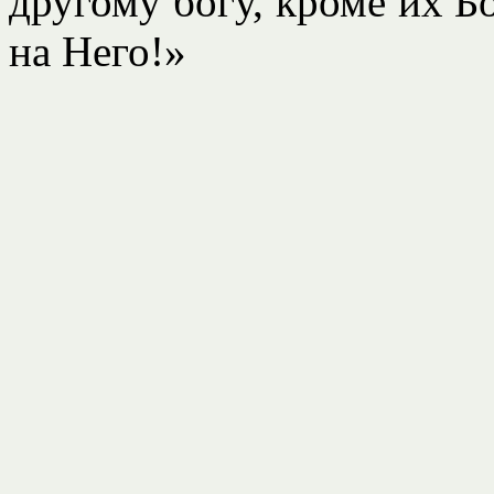
другому богу, кроме их Б
на Него!»