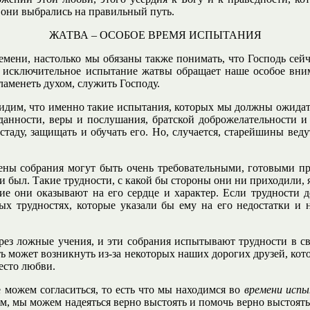
 они выбрались на правильный путь.
ЖАТВА – ОСОБОЕ ВРЕМЯ ИСПЫТАНИЯ
мени, настолько мы обязаны также понимать, что Господь сейча
о исключительное испытание жатвы обращает наше особое вни
ламенеть духом, служить Господу.
идим, что именно такие испытания, которых мы должны ожидат
анности, веры и послушания, братской доброжелательности и 
стаду, защищать и обучать его. Но, случается, старейшины ве
ены собрания могут быть очень требовательными, готовыми пр
ни был. Такие трудности, с какой бы стороны они ни приходили,
ие они оказывают на его сердце и характер. Если трудности де
ых трудностях, которые указали бы ему на его недостатки и 
ерез ложные учения, и эти собрания испытывают трудности в 
сть может возникнуть из-за некоторых наших дорогих друзей, ко
место любви.
е можем согласиться, то есть что мы находимся во
времени исп
ям, мы можем надеяться верно выстоять и помочь верно выстоять 