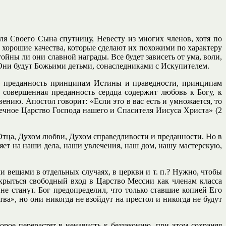
ля Своего Сына спутницу, Невесту из многих членов, хотя по
е хорошие качества, которые сделают их похожими по характеру
тойны ли они славной награды. Все будет зависеть от ума, воли,
 Они будут Божьими детьми, сонаследниками с Искупителем.
– преданность принципам Истины и праведности, принципам
 совершенная преданность сердца содержит любовь к Богу, к
ению. Апостол говорит: «Если это в вас есть и умножается, то
вечное Царство Господа нашего и Спасителя Иисуса Христа» (2
Отца, Духом любви, Духом справедливости и преданности. Но в
яет на наши дела, наши увлечения, наш дом, нашу мастерскую,
и вещами в отдельных случаях, в церкви и т. п.? Нужно, чтобы
крыться свободный вход в Царство Мессии как членам класса
е станут. Бог предопределил, что только ставшие копией Его
ва», но они никогда не взойдут на престол и никогда не будут
рое перерастет в ненависть к беззаконию, при этом сохраняя