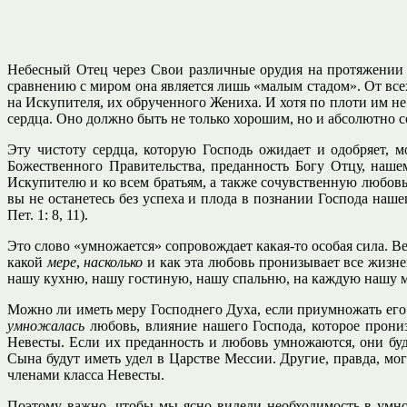
Небесный Отец через Свои различные орудия на протяжении б
сравнению с миром она является лишь «малым стадом». От всех
на Искупителя, их обрученного Жениха. И хотя по плоти им не х
сердца. Оно должно быть не только хорошим, но и абсолютно 
Эту чистоту сердца, которую Господь ожидает и одобряет,
Божественного Правительства, преданность Богу Отцу, наше
Искупителю и ко всем братьям, а также сочувственную любовь 
вы не останетесь без успеха и плода в познании Господа наш
Пет. 1: 8, 11).
Это слово «умножается» сопровождает какая-то особая сила. 
какой
мере
,
насколько
и как эта любовь пронизывает все жизн
нашу кухню, нашу гостиную, нашу спальню, на каждую нашу 
Можно ли иметь меру Господнего Духа, если приумножать его с
умножалась
любовь, влияние нашего Господа, которое прони
Невесты. Если их преданность и любовь умножаются, они буд
Сына будут иметь удел в Царстве Мессии. Другие, правда, мог
членами класса Невесты.
Поэтому важно, чтобы мы ясно видели необходимость в умнож