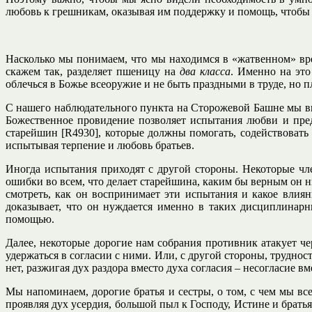
любовь к грешникам, оказывая им поддержку и помощь, чтобы
Насколько мы понимаем, что мы находимся в «жатвенном» вре
скажем так, разделяет пшеницу на
два класса
. Именно на эт
облечься в Божье всеоружие и не быть праздными в труде, но п
С нашего наблюдательного пункта на Сторожевой Башне мы в
Божественное провидение позволяет испытания любви и пред
старейшин [R4930], которые должны помогать, содействовать 
испытывая терпение и любовь братьев.
Иногда испытания приходят с другой стороны. Некоторые чл
ошибки во всем, что делает старейшина, каким бы верным он 
смотреть, как он воспринимает эти испытания и какое влиян
доказывает, что он нуждается именно в таких дисциплинарн
помощью.
Далее, некоторые дорогие нам собрания противник атакует ч
удержаться в согласии с ними. Или, с другой стороны, трудно
нет, разжигая дух раздора вместо духа согласия – несогласие в
Мы напоминаем, дорогие братья и сестры, о том, с чем мы вс
проявляя дух усердия, большой пыл к Господу, Истине и брать