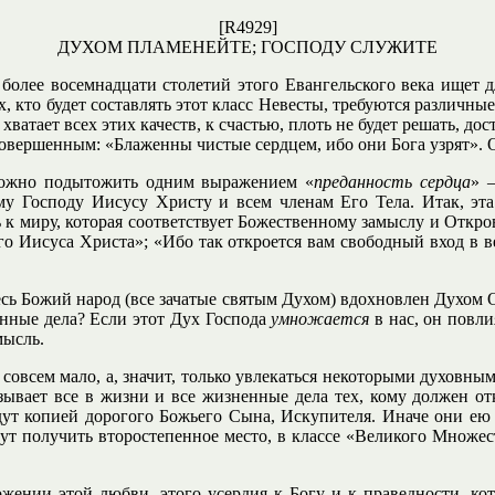
[R4929]
ДУХОМ ПЛАМЕНЕЙТЕ; ГОСПОДУ СЛУЖИТЕ
олее восемнадцати столетий этого Евангельского века ищет д
, кто будет составлять этот класс Невесты, требуются различны
ватает всех этих качеств, к счастью, плоть не будет решать, дос
совершенным: «Блаженны чистые сердцем, ибо они Бога узрят».
 можно подытожить одним выражением «
преданность сердца
» 
му Господу Иисусу Христу и всем членам Его Тела. Итак, эта
к миру, которая соответствует Божественному замыслу и Откров
его Иисуса Христа»; «Ибо так откроется вам свободный вход в 
Весь Божий народ (все зачатые святым Духом) вдохновлен Духом 
енные дела? Если этот Дух Господа
умножается
в нас, он повли
мысль.
овсем мало, а, значит, только увлекаться некоторыми духовным
зывает все в жизни и все жизненные дела тех, кому должен от
ут копией дорогого Божьего Сына, Искупителя. Иначе они ею н
ут получить второстепенное место, в классе «Великого Множест
ении этой любви, этого усердия к Богу и к праведности, кото