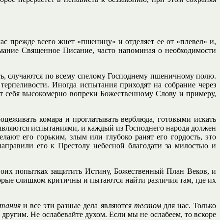
с прежде всего жнет «пшеницу» и отделяет ее от «плевел» и,
мание Священное Писание, часто напоминая о необходимости
ь, случаются по всему спелому Господнему пшеничному полю.
терпеливости. Иногда испытания приходят на собрание через
дут себя высокомерно вопреки Божественному Слову и примеру,
оцеживать комара и проглатывать верблюда, готовыми искать
 являются испытаниями, и каждый из Господнего народа должен
лают его горьким, злым или глубоко ранят его гордость, это
направили его к Престолу небесной благодати за милостью и
своих попытках защитить Истину, Божественный План Веков, и
торые слишком критичны и пытаются найти различия там, где их
ытания
и все эти разные дела являются
тестом
для нас. Только
другим. Не ослабевайте духом. Если мы не ослабеем, то вскоре