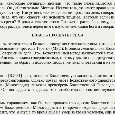
ны, некоторые слушатели заявили, что такие слова являются б
если Он действительно Мессия, Искупитель, то имеет право упр
икую истину, Иисус несколькими словами прояснил дело, говоря:
 знал, что они скажут, что исцелить труднее. Поэтому, если Ии
 грехи? В доказательство этого Он сказал расслабленному, гр
юди расступились перед ним с изумлением, славя Бога и говоря:
ВЛАСТЬ ПРОЩАТЬ ГРЕХИ
 относительно Божьего поведения с человечеством, которые н
 – основание престола Твоего» (МБО). В одном смысле слова Бож
 «Совершенны дела Его». Божественный метод заключается в том,
. Ангелы созданы совершенными, поэтому для них не предусматр
енным, по образу и подобию Творца, не имел оправдания и не н
л в [R4981] грех, оставил Божественную милость и жизнь и 
едусматривала. Однако другая черта Божественного характера,
вь (Милосердие) не могла пренебречь Божественной Справедли
о Он мог сделать и сделал, это позаботиться в соответствующ
мы спрашиваем: как Он мог прощать грехи, если Божественная 
ем Божественного Милосердия и в то время находился среди лю
зит, что Иисус в то время еще не умер за грехи человека, еще 