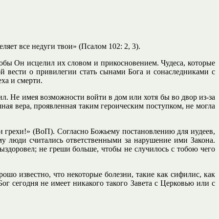
еляет все недуги твои
» (Псалом 102: 2, 3).
тобы Он исцелил их словом и прикосновением. Чудеса, которые
й вести о привилегии стать сынами Бога и сонаследниками с
ха и смерти.
. Не имея возможности войти в дом или хотя бы во двор из-за
ная вера, проявленная таким героическим поступком, не могла
и грехи!» (ВоП). Согласно Божьему постановлению для иудеев,
му люди считались ответственными за нарушение ими Закона.
выздоровел; не греши больше, чтобы не случилось с тобою чего
рошо известно, что некоторые болезни, такие как сифилис, как
ог сегодня не имеет никакого такого Завета с Церковью или с