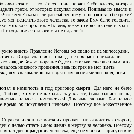
огохульством – что Иисус присваивает Себе власть, которая
азднять грехи, от которых искупал людей. Понимая их мысли и
 «Что легче? сказать ли расслабленному: прощаются тебе грехи?
сус мог исцелить этого человека, то зачем Ему было говорить:
ехи которого простил: «Встань, возьми свою постель и ходи».
 «Никогда ничего такого мы не видали?»
ужно видеть. Правление Иеговы основано не на милосердии,
ественная Справедливость никогда не прощает и никогда не
 что каждое Божье творение будет настолько совершенным, что
ивалось никакого прощения, ведь их грех не мог иметь
уждался в каком-либо шаге для проявления милосердия, пока
попал в немилость и под приговор смерти. Для него не было
 Любовь, хотя и не находилась у власти, была задействована,
востью, не могла помешать ей. Другими словами, Бог не мог
ее время об искуплении человека. Поэтому все Божественное
Справедливость не могла их прощать, ни отложить в сторону
дей с целью отдать Свою жизнь в жертву за человека. Поэтому
не встал для оправдания человека, еще не явился в присутствии