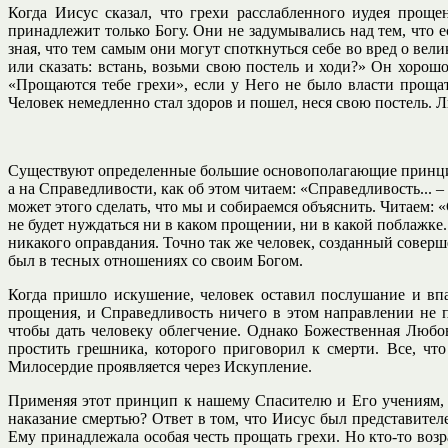
Когда Иисус сказал, что грехи расслабленного иудея проще
принадлежит только Богу. Они не задумывались над тем, что 
зная, что тем самым они могут споткнуться себе во вред о вел
или сказать: встань, возьми свою постель и ходи?» Он хорошо
«Прощаются тебе грехи», если у Него не было власти прощать
Человек немедленно стал здоров и пошел, неся свою постель. Л
Существуют определенные большие основополагающие принципы
а на Справедливости, как об этом читаем: «Справедливость...
может этого сделать, что мы и собираемся объяснить. Читаем:
не будет нуждаться ни в каком прощении, ни в какой поблажке
никакого оправдания. Точно так же человек, созданный соверш
был в тесных отношениях со своим Богом.
Когда пришло искушение, человек оставил послушание и впа
прощения, и Справедливость ничего в этом направлении не пр
чтобы дать человеку облегчение. Однако Божественная Любо
простить грешника, которого приговорил к смерти. Все, чт
Милосердие проявляется через Искупление.
Применяя этот принцип к нашему Спасителю и Его учениям, 
наказание смертью? Ответ в том, что Иисус был представител
Ему принадлежала особая честь прощать грехи. Но кто-то возра