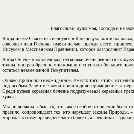
«
Благослови, душа моя, Господа и не заб
Когда позже Спаситель вернулся в Капернаум, возникла давка
совершал наш Господь, имели целью, прежде всего, привлеч
Иисусом в Мессианском Правлении, которое благословит Израил
Когда Он еще проповедовал, несколько очень ревностных мужч
толпы, они разобрали камни крыши и спустили больного прямо
остаться незамеченной Искупителем.
Однако произошло неожиданное. Вместо того, чтобы исцелить 
под особым Заветом Закона происходило примирение за перв
Среди иудеев серьезная болезнь подразумевала серьезные грех
хуже».
Мы не должны забывать, что такое особое отношение было толь
правило, сопровождают тех, кто нарушает законы Природы, – 
миром. Поэтому праведные часто болеют, а грешники – здоров