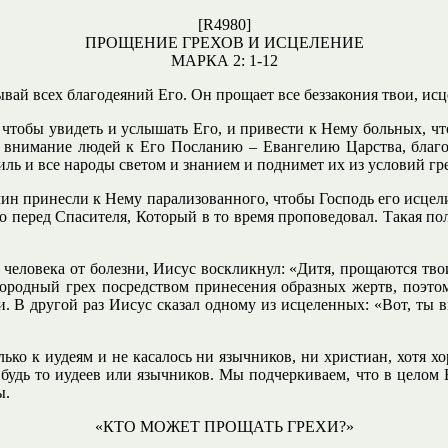
[R4980]
ПРОЩЕНИЕ ГРЕХОВ И ИСЦЕЛЕНИЕ
МАРКА 2: 1-12
ывай всех благодеяний Его. Он прощает все беззакония твои, исц
, чтобы увидеть и услышать Его, и привести к Нему больных, ч
ь внимание людей к Его Посланию – Евангелию Царства, благо
ь и все народы светом и знанием и поднимет их из условий гре
ин принесли к Нему парализованного, чтобы Господь его исцелил
 перед Спасителя, Который в то время проповедовал. Такая пол
человека от болезни, Иисус воскликнул: «Дитя, прощаются тво
ородный грех посредством принесения образных жертв, поэто
и. В другой раз Иисус сказал одному из исцеленных: «Вот, ты 
ко к иудеям и не касалось ни язычников, ни христиан, хотя хо
будь то иудеев или язычников. Мы подчеркиваем, что в целом Б
ы.
«КТО МОЖЕТ ПРОЩАТЬ ГРЕХИ?»