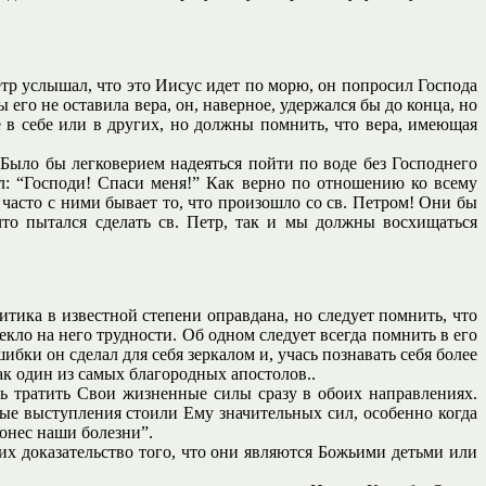
тр услышал, что это Иисус идет по морю, он попросил Господа
его не оставила вера, он, наверное, удержался бы до конца, но
 в себе или в других, но должны помнить, что вера, имеющая
Было бы легковерием надеяться пойти по воде без Господнего
ал: “Господи! Спаси меня!” Как верно по отношению ко всему
к часто с ними бывает то, что произошло со св. Петром! Они бы
что пытался сделать св. Петр, так и мы должны восхищаться
ритика в известной степени оправдана, но следует помнить, что
екло на него трудности. Об одном следует всегда помнить в его
бки он сделал для себя зеркалом и, учась познавать себя более
к один из самых благородных апостолов..
ь тратить Свои жизненные силы сразу в обоих направлениях.
ные выступления стоили Ему значительных сил, особенно когда
онес наши болезни”.
их доказательство того, что они являются Божьими детьми или