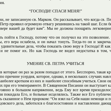
ия.
“ГОСПОДИ! СПАСИ МЕНЯ!”
, не записанную св. Марком. Он рассказывает, что когда св. Пе
. Петр проявил огромную отвагу решившись на такой шаг. Если бы 
о вере вашей да будет вам”. Мы не должны поощрять легковерие
ь пойти к Господу, потому что он получил на это позволение. 
, его вера ослабела, и он начал тонуть. Тогда-то он и закрич
то удивительные дела, чтобы показать свою веру в Господа! И ка
и не помог их. Но как Господь не видел недостатка в том, 
УМЕНИЕ СВ. ПЕТРА УЧИТЬСЯ
в которые он раз за разом попадал от этого. Бесспорно, такая к
 по причине усердия, которое, однако, в нескольких случаях навл
 наиболее кротким из них и наиболее способным учиться. Свои оши
х при его темпераменте. В Священном Писании он выступает ка
тоянно в большом напряжении, ведь Ему все время приходилос
гия покидала Его, и больные исцелялись. Также все Его публич
ь сказанное о Нем пророком: “Он взял на Себя наши немощи и п
тцовского дела, заботился о благосостоянии и наставлении дающ