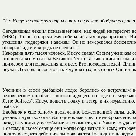
“Но Иисус тотчас заговорил с ними и сказал: ободритесь; это 
Сегодняшняя лекция показывает нам, как людей интересует вс
(МБО). Толпы по-прежнему собирались там, куда приходил Иис
утешения, поддержки, надежды. Он не намеревался бесконечно
ободрял “идти и впредь не грешить”.
Накормив пять тысяч человек, Иисус сказал Своим ученикам ост
что почти все молитвы Великого Учителя, как записано, были 
примером для подражания для всех Его последователей. Длин
поучать Господа и советовать Ему в вещах, в которых Он поним
Ученики в своей рыбацкой лодке боролись со встречным в
человеческом подобии, – кого-то идущего по воде и намереваю
Я, не бойтесь”. Иисус вошел в лодку, и ветер, к их изумлени
рыбами.
Вдобавок к еще одному проявлению Божественной силы, дейс
ученики чувствовали себя одинокими среди недоброжелательн
назад на упомянутое событие и вспомнить, как Учителю удало
Поэтому в своем сердце они могли обращаться к Тому, Кто науч
пользу всем, кто действительно являются Господним народом, 