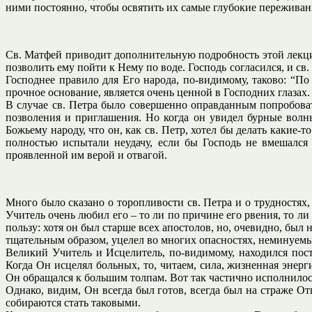
ними постоянно, чтобы освятить их самые глубокие переживан
Св. Матфей приводит дополнительную подробность этой лекции
позволить ему пойти к Нему по воде. Господь согласился, и св
Господнее правило для Его народа, по-видимому, таково: “П
прочное основание, является очень ценной в Господних глазах.
В случае св. Петра было совершенно оправданным попробоват
позволения и приглашения. Но когда он увидел бурные волны
Божьему народу, что он, как св. Петр, хотел бы делать какие-
полностью испытали неудачу, если бы Господь не вмешался 
проявленной им верой и отвагой.
Много было сказано о торопливости св. Петра и о трудностях, 
Учитель очень любил его – то ли по причине его рвения, то ли
пользу: хотя он был старше всех апостолов, но, очевидно, был
тщательным образом, уцелел во многих опасностях, неминуемы
Великий Учитель и Исцелитель, по-видимому, находился пос
Когда Он исцелял больных, то, читаем, сила, жизненная энер
Он обращался к большим толпам. Вот так частично исполнилос
Однако, видим, Он всегда был готов, всегда был на страже О
собираются стать таковыми.