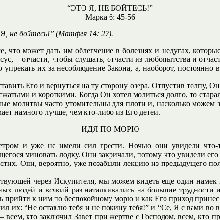
“ЭТО Я, НЕ БОЙТЕСЬ!”
Марка 6: 45-56
Я, не бойтесь!” (Матфея 14: 27).
е, что может дать им облегчение в болезнях и недугах, которы
ус, – отчасти, чтобы слушать, отчасти из любопытства и отчас
 упрекать их за несоблюдение Закона, а, наоборот, постоянно в
авить Его и вернуться на ту сторону озера. Отпустив толпу, Он
сжатыми и короткими. Когда Он хотел молиться долго, то старал
ные молитвы часто утомительны для плоти и, насколько можем 
ает намного лучше, чем кто-либо из Его детей.
ИДЯ ПО МОРЮ
етром и уже не имели сил грести. Ночью они увидели что-т
щегося миновать лодку. Они закричали, потому что увидели его в
ю, стих. Они, вероятно, уже позабыли лекцию из предыдущего по
твующей через Искупителя, мы можем видеть еще один намек н
ых людей и всякий раз наталкивались на большие трудности и 
сь прийти к ним по беспокойному морю и как Его приход принес
ил их: “Не оставлю тебя и не покину тебя!” и “Се, Я с вами во
– всем, кто заключил Завет при жертве с Господом, всем, кто пр