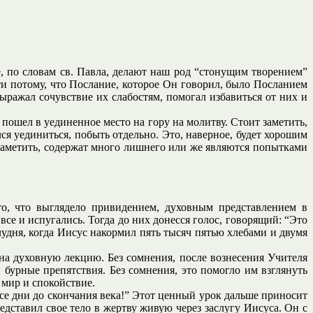
е, по словам св. Павла, делают наш род “стонущим творением”
ти потому, что Послание, которое Он говорил, было Посланием
ыражал сочувствие их слабостям, помогал избавиться от них и
 пошел в уединенное место на гору на молитву. Стоит заметить,
ся уединиться, побыть отдельно. Это, наверное, будет хорошим
заметить, содержат много лишнего или же являются попытками
о, что выглядело привидением, духовным представлением в
се и испугались. Тогда до них донесся голос, говорящий: “Это
лудня, когда Иисус накормил пять тысяч пятью хлебами и двумя
а духовную лекцию. Без сомнения, после вознесения Учителя
бурные препятствия. Без сомнения, это помогло им взглянуть
 мир и спокойствие.
 все дни до скончания века!” Этот ценный урок дальше приносит
едставил свое тело в жертву живую через заслугу Иисуса. Он с