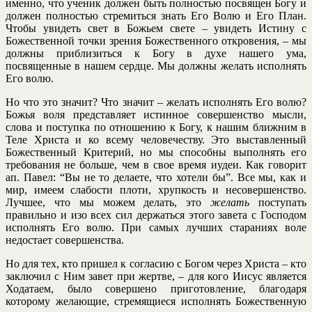
именно, что ученик должен быть полностью посвящен Богу и
должен полностью стремиться знать Его Волю и Его План.
Чтобы увидеть свет в Божьем свете – увидеть Истину с
Божественной точки зрения Божественного откровения, – мы
должны приблизиться к Богу в духе нашего ума,
посвященные в нашем сердце. Мы должны желать исполнять
Его волю.
Но что это значит? Что значит – желать исполнять Его волю?
Божья воля представляет истинное совершенство мысли,
слова и поступка по отношению к Богу, к нашим ближним в
Теле Христа и ко всему человечеству. Это выставленный
Божественный Критерий, но мы способны выполнять его
требования не больше, чем в свое время иудеи. Как говорит
ап. Павел: “Вы не то делаете, что хотели бы”. Все мы, как и
мир, имеем слабости плоти, хрупкость и несовершенство.
Лучшее, что мы можем делать, это
желать
поступать
правильно и изо всех сил держаться этого завета с Господом
исполнять Его волю. При самых лучших стараниях воле
недостает совершенства.
Но для тех, кто пришел к согласию с Богом через Христа – кто
заключил с Ним завет при жертве, – для кого Иисус является
Ходатаем, было совершено приготовление, благодаря
которому желающие, стремящиеся исполнять Божественную