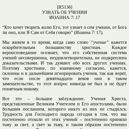
[R5136]
УЗНАТЬ
ОБ УЧЕНИИ
ИОАННА 7: 17
“Кто хочет творить волю Его, тот узнает о сем учении, от Бога
ли оно, или Я Сам от Себя говорю” (Иоанна 7: 17).
Мы живем в то время, когда само слово
“учение”
кажется
оскорбительным большинству христиан. Каждое
вероисповедание осознает, что его собственная система
учений несовершенна, неудовлетворительна, не подкреплена
доказательствами. И так думают обо всех других учениях.
Поэтому христиане, по взаимному согласию, кажется,
склонны и в дальнейшем игнорировать учения, так как верят,
что если после девятнадцати веков они в таком
замешательстве, то этот вопрос никогда не был и не будет
понятным никому.
Все это – большое заблуждение. Учения Христа,
представленные Великим Учителем и Его апостолами, были
большим посланием, которого никто из них не стыдился.
Трудность для Господнего народа сегодня в том, что мы
постепенно отошли от этих учений – постепенно приняли
тьму за свет, а свет за тьму, и таким образом постепенно