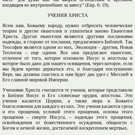
входящим во внутреннейшее за завесу” (Евр. 6: 19).
УЧЕНИЯ ХРИСТА
Всем нам, Божьему народу, нужно отбросить человеческие
теории и другие евангелия и ухватиться заново Евангелия
Христа. Другие евангелия являются другими посланиями
надежды, в стороне от послания, предлагаемого Библией. Так
Теософия является одним из них, Эволюция – другим, Новая
Теология – еще одним. Все они предлагают евангелие,
отличное от того, которое изложили Иисус и апостолы и
которое было дано для нашего освящения, через которое, если
мы будем крепко держаться его, и благодаря послушанию
Вере, мы должны спастись и нам будет дан удел с Мессией в
Его славной мировой Империи.
Учениями Христа считаются те учения, которые представили
в Библии Иисус и Его словесные орудия, апостолы. Эти
учения касаются Церкви, а также мира и Божьего
благословения для каждого из них. Эти учения касаются греха
и его прощения, условий этого прощения, основы этого
прощения – смерти Иисуса, – надежды этого прощения,
освобождения от божественного осуждения, общности с
Богом и вечной жизни, достигаемой воскресением мертвых.