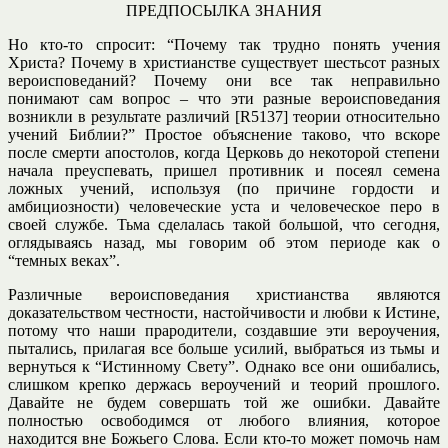
ПРЕДПОСЫЛКА ЗНАНИЯ
Но кто-то спросит: “Почему так трудно понять учения
Христа? Почему в христианстве существует шестьсот разных
вероисповеданий? Почему они все так неправильно
понимают сам вопрос – что эти разные вероисповедания
возникли в результате различий [R5137] теории относительно
учений Библии?” Простое объяснение таково, что вскоре
после смерти апостолов, когда Церковь до некоторой степени
начала преуспевать, пришел противник и посеял семена
ложных учений, используя (по причине гордости и
амбициозности) человеческие уста и человеческое перо в
своей службе. Тьма сделалась такой большой, что сегодня,
оглядываясь назад, мы говорим об этом периоде как о
“темных веках”.
Различные вероисповедания христианства являются
доказательством честности, настойчивости и любви к Истине,
потому что наши прародители, создавшие эти вероучения,
пытались, прилагая все больше усилий, выбраться из тьмы и
вернуться к “Истинному Свету”. Однако все они ошибались,
слишком крепко держась вероучений и теорий прошлого.
Давайте не будем совершать той же ошибки. Давайте
полностью освободимся от любого влияния, которое
находится вне Божьего Слова. Если кто-то может помочь нам