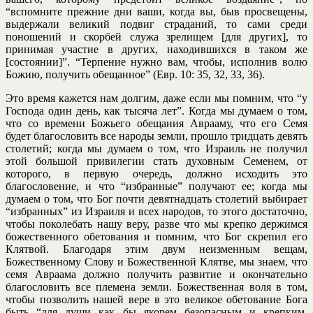
“вспомните прежние дни ваши, когда вы, быв просвещены,
выдержали великий подвиг страданий, то сами среди
поношений и скорбей служа зрелищем [для других], то
принимая участие в других, находившихся в таком же
[состоянии]”. “Терпение нужно вам, чтобы, исполнив волю
Божию, получить обещанное” (Евр. 10: 35, 32, 33, 36).
Это время кажется нам долгим, даже если мы помним, что “у
Господа один день, как тысяча лет”. Когда мы думаем о том,
что со времени Божьего обещания Аврааму, что его Семя
будет благословить все народы земли, прошло тридцать девять
столетий; когда мы думаем о том, что Израиль не получил
этой большой привилегии стать духовным Семенем, от
которого, в первую очередь, должно исходить это
благословение, и что “избранные” получают ее; когда мы
думаем о том, что Бог почти девятнадцать столетий выбирает
“избранных” из Израиля и всех народов, то этого достаточно,
чтобы поколебать нашу веру, разве что мы крепко держимся
божественного обетования и помним, что Бог скрепил его
Клятвой. Благодаря этим двум неизменным вещам,
Божественному Слову и Божественной Клятве, мы знаем, что
семя Авраама должно получить развитие и окончательно
благословить все племена земли. Божественная воля в том,
чтобы позволить нашей вере в это великое обетование Бога
быть “для души как бы якорем безопасным и крепким,