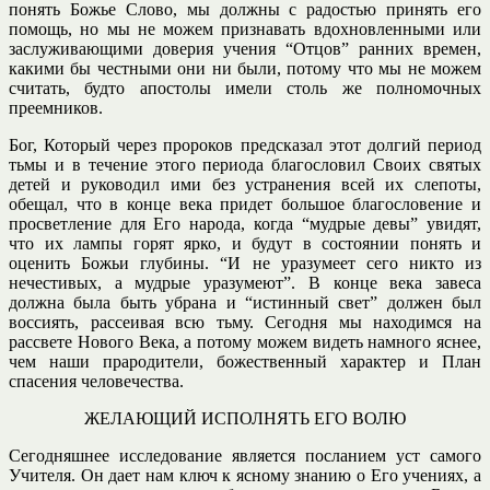
понять Божье Слово, мы должны с радостью принять его
помощь, но мы не можем признавать вдохновленными или
заслуживающими доверия учения “Отцов” ранних времен,
какими бы честными они ни были, потому что мы не можем
считать, будто апостолы имели столь же полномочных
преемников.
Бог, Который через пророков предсказал этот долгий период
тьмы и в течение этого периода благословил Своих святых
детей и руководил ими без устранения всей их слепоты,
обещал, что в конце века придет большое благословение и
просветление для Его народа, когда “мудрые девы” увидят,
что их лампы горят ярко, и будут в состоянии понять и
оценить Божьи глубины. “И не уразумеет сего никто из
нечестивых, а мудрые уразумеют”. В конце века завеса
должна была быть убрана и “истинный свет” должен был
воссиять, рассеивая всю тьму. Сегодня мы находимся на
рассвете Нового Века, а потому можем видеть намного яснее,
чем наши прародители, божественный характер и План
спасения человечества.
ЖЕЛАЮЩИЙ ИСПОЛНЯТЬ ЕГО ВОЛЮ
Сегодняшнее исследование является посланием уст самого
Учителя. Он дает нам ключ к ясному знанию о Его учениях, а