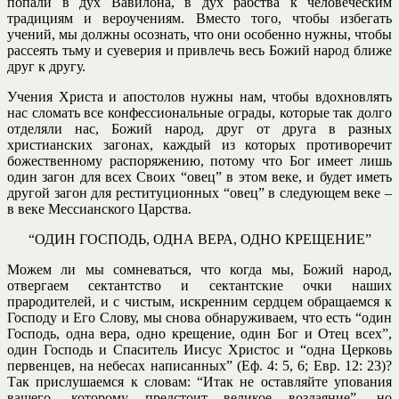
попали в дух Вавилона, в дух рабства к человеческим
традициям и вероучениям. Вместо того, чтобы избегать
учений, мы должны осознать, что они особенно нужны, чтобы
рассеять тьму и суеверия и привлечь весь Божий народ ближе
друг к другу.
Учения Христа и апостолов нужны нам, чтобы вдохновлять
нас сломать все конфессиональные ограды, которые так долго
отделяли нас, Божий народ, друг от друга в разных
христианских загонах, каждый из которых противоречит
божественному распоряжению, потому что Бог имеет лишь
один загон для всех Своих “овец” в этом веке, и будет иметь
другой загон для реституционных “овец” в следующем веке –
в веке Мессианского Царства.
“ОДИН ГОСПОДЬ, ОДНА ВЕРА, ОДНО КРЕЩЕНИЕ”
Можем ли мы сомневаться, что когда мы, Божий народ,
отвергаем сектантство и сектантские очки наших
прародителей, и с чистым, искренним сердцем обращаемся к
Господу и Его Слову, мы снова обнаруживаем, что есть “один
Господь, одна вера, одно крещение, один Бог и Отец всех”,
один Господь и Спаситель Иисус Христос и “одна Церковь
первенцев, на небесах написанных” (Еф. 4: 5, 6; Евр. 12: 23)?
Так прислушаемся к словам: “Итак не оставляйте упования
вашего, которому предстоит великое воздаяние”, но