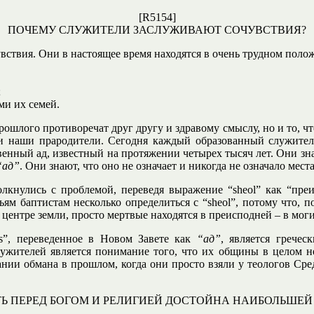
[R5154]
ПОЧЕМУ СЛУЖИТЕЛИ ЗАСЛУЖИВАЮТ СОЧУВСТВИЯ?
ствия. Они в настоящее время находятся в очень трудном полож
;
ми их семей.
рошлого противоречат друг другу и здравому смыслу, но и то, 
 наши прародители. Сегодня каждый образованный служитель з
ственный ад, известный на протяжении четырех тысяч лет. Они з
“ад”
. Они знают, что оно не означает и никогда не означало мест
лкнулись с проблемой, переведя выражение “sheol” как “преи
ьям баптистам несколько определиться с “sheol”, потому что, 
 центре земли, просто мертвые находятся в преисподней – в моги
es”, переведенное в Новом Завете как
“ад”
, является гречес
лужителей является понимание того, что их общины в целом н
ии обмана в прошлом, когда они просто взяли у теологов Средн
Ь ПЕРЕД БОГОМ И РЕЛИГИЕЙ ДОСТОЙНА НАИБОЛЬШЕ