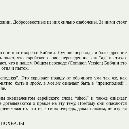
ении. Добросовестные из них сильно озабочены. За ними стоят
что они противоречат Библии. Лучшие переводы и более древние
нает, что еврейское слово, переведенное как “ад” в стихах
нают, что в нашем Общем переводе (Common Version) Библии это
а огня и пыток.
сподняя”. Это скрывает правду от обычного ума так же, как
понятно, быть в
гробе
, в
могиле
означает быть в “преисподней”.
ле.
ким эквивалентом еврейского слова “sheol” и также означает
е догадываются о правде на эту тему. Поэтому они опасаются
евековья то, что те, в свою очередь, давали людям, не изучая
Й ПОХВАЛЫ