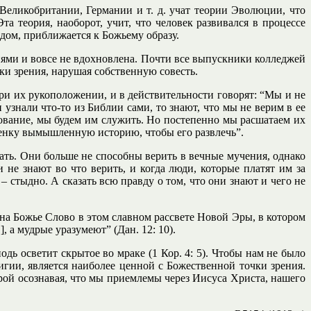
Великобритании, Германии и т. д. учат теории Эволюции, что
а теория, наоборот, учит, что человек развивался в процессе
дом, приближается к Божьему образу.
ями и вовсе не вдохновлена. Почти все выпускники колледжей
и зрения, нарушая собственную совесть.
и их рукоположении, и в действительности говорят: “Мы и не
 узнали что-то из Библии сами, то знают, что мы не верим в ее
лование, мы будем им служить. Но постепенно мы расшатаем их
ебенку вымышленную историю, чтобы его развлечь”.
лать. Они больше не способны верить в вечные мучения, однако
не знают во что верить, и когда люди, которые платят им за
стыдно. А сказать всю правду о том, что они знают и чего не
а на Божье Слово в этом славном рассвете Новой Эры, в котором
, а мудрые уразумеют” (Дан. 12: 10).
дь осветит скрытое во мраке (1 Кор. 4: 5). Чтобы нам не было
гии, является наиболее ценной с Божественной точки зрения.
ерой осознавая, что мы приемлемы через Иисуса Христа, нашего