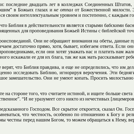
ли: последние двадцать лет в колледжах Соединенных Штатов, 
ошим” в Божьих глазах и
не отпал
от Божественной милости. Эт
ся
своим интеллектуальным уровнем и постепенно, с каждым го
что Библия в действительности является старыми бабскими басн
священных для проповедования Божьей Истины с библейской точк
ероисповеданий. Они не обращают внимания на обеты, данные пр
аем достаточно прямо, хотя, бывает, избегаем ответа. Если они
проповедниками, если они хотят уважать нас и платить нам жа
ного искажали ее для их блага, так же как мать рассказывает р
 верят, что Библия правдива, и еще не определились, что им де
енно исследовать Библию, игнорируя вероучения. Эти бедняги 
шое замешательство. Они не умеют копать. Просить милостыню – 
те на стороне того, что считаете истиной, и ищите больше свет
твенное”. “И не уразумеет сего никто из нечестивых [лицемеров]
едсказанного Господом. Все скрытое откроется, сказал Он. Госпо
еваться, что честность, особенно по отношению к Богу и рели
и мы честны перед нашим Богом, то можем обращаться к Нему, в