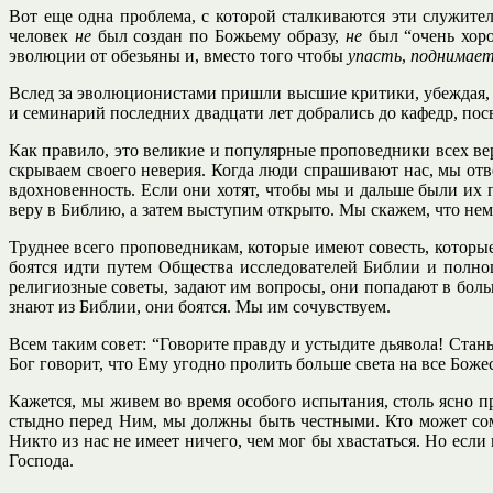
Вот еще одна проблема, с которой сталкиваются эти служите
человек
не
был создан по Божьему образу,
не
был “очень хор
эволюции от обезьяны и, вместо того чтобы
упасть
,
поднимает
Вслед за эволюционистами пришли высшие критики, убеждая, 
и семинарий последних двадцати лет добрались до кафедр, по
Как правило, это великие и популярные проповедники всех в
скрываем своего неверия. Когда люди спрашивают нас, мы отвеч
вдохновенность. Если они хотят, чтобы мы и дальше были их 
веру в Библию, а затем выступим открыто. Мы скажем, что нем
Труднее всего проповедникам, которые имеют совесть, которые
боятся идти путем Общества исследователей Библии и полноц
религиозные советы, задают им вопросы, они попадают в боль
знают из Библии, они боятся. Мы им сочувствуем.
Всем таким совет: “Говорите правду и устыдите дьявола! Стань
Бог говорит, что Ему угодно пролить больше света на все Божес
Кажется, мы живем во время особого испытания, столь ясно пр
стыдно перед Ним, мы должны быть честными. Кто может сомн
Никто из нас не имеет ничего, чем мог бы хвастаться. Но есл
Господа.