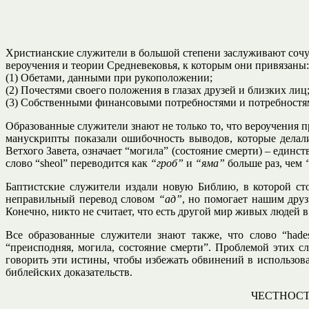
Христианские служители в большой степени заслуживают сочув
вероучения и теории Средневековья, к которым они привязаны:
(1) Обетами, данными при рукоположении;
(2) Почестями своего положения в глазах друзей и близких лиц
(3) Собственными финансовыми потребностями и потребностя
Образованные служители знают не только то, что вероучения п
манускрипты показали ошибочность выводов, которые делали
Ветхого Завета, означает “могила” (состояние смерти) – един
слово “sheol” переводится как
“гроб”
и
“яма”
больше раз, чем
Баптистские служители издали новую Библию, в которой сто
неправильный перевод словом
“ад”
, но помогает нашим друз
Конечно, никто не считает, что есть другой мир живых людей в
Все образованные служители знают также, что слово “had
“преисподняя, могила, состояние смерти”. Проблемой этих с
говорить эти истины, чтобы избежать обвинений в использован
библейских доказательств.
ЧЕСТНОСТ