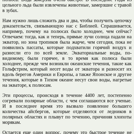
цельного льда были извлечены животные, замерзшие с травой
в зубах.
Нам нужно лишь сложить два и два, чтобы получить цепочку
доказательств, связывающую нас с Библией. Спрашивается,
например, почему на полюсах было холоднее, чем сейчас?
Отвечаем: тогда, как и теперь, прямые лучи солнца падали на
экватор, но зона тропиков была жарче, чем сегодня, пока не
появились пассаты, которые подхватили горячий воздух и
разнесли его по всей земле. Экваториальные воды, по-
видимому, были горячее, в то время как полюса были
холоднее, прежде чем возникли океанские течения, такие как
Гольфстрим, который несет воды от экватора и разносит их
вдоль берегов Америки и Европы, а также Японское и другие
течения, которые в Тихом океане несут свои воды, нагретые
на экваторе, к полюсам.
Эти процессы, происходя в течение 4400 лет, постепенно
согревали полярные области, с чем соглашаются все ученые.
И в последнее время это вызвало появление большего
количества айсбергов, которые отделяются от ледников в
полярных областях и плывут по течению, причиняя хлопоты
морякам.
Остается еще один вопрос, почему это быстрое течение не