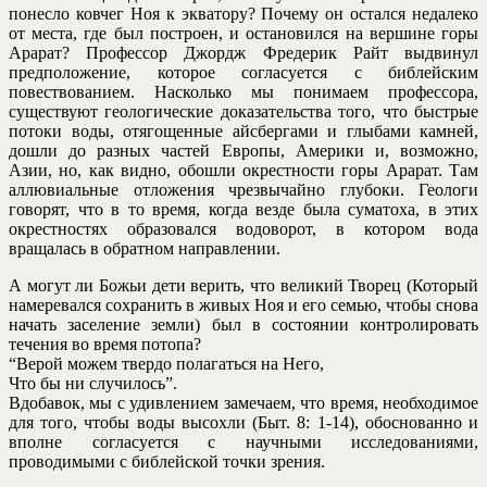
понесло ковчег Ноя к экватору? Почему он остался недалеко
от места, где был построен, и остановился на вершине горы
Арарат? Профессор Джордж Фредерик Райт выдвинул
предположение, которое согласуется с библейским
повествованием. Насколько мы понимаем профессора,
существуют геологические доказательства того, что быстрые
потоки воды, отягощенные айсбергами и глыбами камней,
дошли до разных частей Европы, Америки и, возможно,
Азии, но, как видно, обошли окрестности горы Арарат. Там
аллювиальные отложения чрезвычайно глубоки. Геологи
говорят, что в то время, когда везде была суматоха, в этих
окрестностях образовался водоворот, в котором вода
вращалась в обратном направлении.
А могут ли Божьи дети верить, что великий Творец (Который
намеревался сохранить в живых Ноя и его семью, чтобы снова
начать заселение земли) был в состоянии контролировать
течения во время потопа?
“Верой можем твердо полагаться на Него,
Что бы ни случилось”.
Вдобавок, мы с удивлением замечаем, что время, необходимое
для того, чтобы воды высохли (Быт. 8: 1-14), обоснованно и
вполне согласуется с научными исследованиями,
проводимыми с библейской точки зрения.