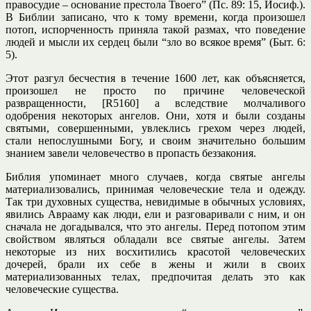
правосудие – основание престола Твоего” (Пс. 89: 15, Иосиф.).
В Библии записано, что к тому времени, когда произошел
потоп, испорченность приняла такой размах, что поведение
людей и мысли их сердец были “зло во всякое время” (Быт. 6:
5).
Этот разгул бесчестия в течение 1600 лет, как объясняется,
произошел не просто по причине человеческой
развращенности, [R5160] а вследствие молчаливого
одобрения некоторых ангелов. Они, хотя и были созданы
святыми, совершенными, увлеклись грехом через людей,
стали непослушными Богу, и своим значительно большим
знанием завели человечество в пропасть беззакония.
Библия упоминает много случаев, когда святые ангелы
материализовались, принимая человеческие тела и одежду.
Так три духовных существа, невидимые в обычных условиях,
явились Аврааму как люди, ели и разговаривали с ним, и он
сначала не догадывался, что это ангелы. Перед потопом этим
свойством являться обладали все святые ангелы. Затем
некоторые из них восхитились красотой человеческих
дочерей, брали их себе в жены и жили в своих
материализованных телах, предпочитая делать это как
человеческие существа.