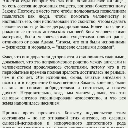
Апостол Иуда говорит, что так они “оставили свое жилище”,
то есть состояние духовных существ, вопреки божественному
Закону. Поэтому, вместо того чтобы пользоваться позволением
появляться как люди, чтобы помогать человечеству и
наставлять его, они использовали это свойство, чтобы сделать
человечество еще более деградированным. Более того, дети,
рожденные от этих ангельских сыновей Бога человеческими
матерями, были человеческими существами нового ранга,
отличного от рода Адама. Читаем, что они были исполинами
– физически и морально, – “издревле славными людьми”.
Факт, что они дорастали до зрелости и становились славными,
доказывает, что это неправомерное родство между ангелами и
человечеством продолжалось столетиями, потому что в те
первобытные времена полная зрелость достигалась не раньше,
чем в сто лет. Эти исполины, сыны, зачатые ангелами в
похоти и в нарушение божественного Закона, конечно, были
славны не своими добродетелями и святостью, а совсем
другим. Неудивительно, когда мы читаем дальше, что эти
сыновья ангелов тиранизировали человечество, и что вся
земля наполнилась насилием.
Пришло время проявиться Божьему недовольству этим
состоянием – но не отправкой этих ангелов, их славных
сыновей-исполинов и испорченного допотопного рода