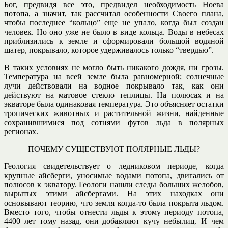
Бог, предвидя все это, предвидел необходимость Ноева
потопа, а значит, так рассчитал особенности Своего плана,
чтобы последнее “кольцо” еще не упало, когда был создан
человек. Но оно уже не было в виде кольца. Воды в небесах
приблизились к земле и сформировали большой водяной
шатер, покрывало, которое удерживалось только “твердью”.
В таких условиях не могло быть никакого дождя, ни грозы.
Температура на всей земле была равномерной; солнечные
лучи действовали на водное покрывало так, как они
действуют на матовое стекло теплицы. На полюсах и на
экваторе была одинаковая температура. Это объясняет остатки
тропических животных и растительной жизни, найденные
сохранившимися под сотнями футов льда в полярных
регионах.
ПОЧЕМУ СУЩЕСТВУЮТ ПОЛЯРНЫЕ ЛЬДЫ?
Геология свидетельствует о ледниковом периоде, когда
крупные айсберги, уносимые водами потопа, двигались от
полюсов к экватору. Геологи нашли следы больших желобов,
вырытых этими айсбергами. На этих находках они
основывают теорию, что земля когда-то была покрыта льдом.
Вместо того, чтобы отнести льды к этому периоду потопа,
4400 лет тому назад, они добавляют кучу небылиц. И чем