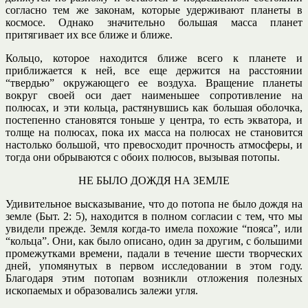
согласно тем же законам, которые удерживают планеты в
космосе. Однако значительно большая масса планет
притягивает их все ближе и ближе.
Кольцо, которое находится ближе всего к планете и
приближается к ней, все еще держится на расстоянии
“твердью” окружающего ее воздуха. Вращение планеты
вокруг своей оси дает наименьшее сопротивление на
полюсах, и эти кольца, растянувшись как большая оболочка,
постепенно становятся тоньше у центра, то есть экватора, и
толще на полюсах, пока их масса на полюсах не становится
настолько большой, что превосходит прочность атмосферы, и
тогда они обрываются с обоих полюсов, вызывая потопы.
НЕ БЫЛО ДОЖДЯ НА ЗЕМЛЕ
Удивительное высказывание, что до потопа не было дождя на
земле (Быт. 2: 5), находится в полном согласии с тем, что мы
увидели прежде. Земля когда-то имела похожие “пояса”, или
“кольца”. Они, как было описано, один за другим, с большими
промежутками времени, падали в течение шести творческих
дней, упомянутых в первом исследовании в этом году.
Благодаря этим потопам возникли отложения полезных
ископаемых и образовались залежи угля.