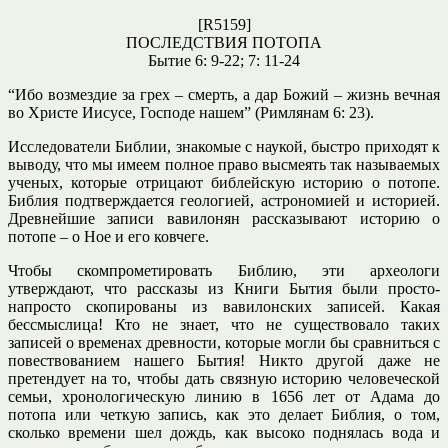
[R5159]
ПОСЛЕДСТВИЯ ПОТОПА
Бытие 6: 9-22; 7: 11-24
“Ибо возмездие за грех – смерть, а дар Божий – жизнь вечная
во Христе Иисусе, Господе нашем” (Римлянам 6: 23).
Исследователи Библии, знакомые с наукой, быстро приходят к
выводу, что мы имеем полное право высмеять так называемых
ученых, которые отрицают библейскую историю о потопе.
Библия подтверждается геологией, астрономией и историей.
Древнейшие записи вавилонян рассказывают историю о
потопе – о Ное и его ковчеге.
Чтобы скомпрометировать Библию, эти археологи
утверждают, что рассказы из Книги Бытия были просто-
напросто скопированы из вавилонских записей. Какая
бессмыслица! Кто не знает, что не существовало таких
записей о временах древности, которые могли бы сравниться с
повествованием нашего Бытия! Никто другой даже не
претендует на то, чтобы дать связную историю человеческой
семьи, хронологическую линию в 1656 лет от Адама до
потопа или четкую запись, как это делает Библия, о том,
сколько времени шел дождь, как высоко поднялась вода и