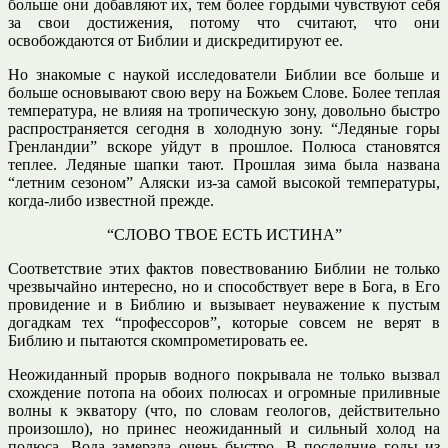
больше они добавляют их, тем более гордыми чувствуют себя
за свои достижения, потому что считают, что они
освобождаются от Библии и дискредитируют ее.
Но знакомые с наукой исследователи Библии все больше и
больше основывают свою веру на Божьем Слове. Более теплая
температура, не влияя на тропическую зону, довольно быстро
распространяется сегодня в холодную зону. “Ледяные горы
Гренландии” вскоре уйдут в прошлое. Полюса становятся
теплее. Ледяные шапки тают. Прошлая зима была названа
“летним сезоном” Аляски из-за самой высокой температуры,
когда-либо известной прежде.
“СЛОВО ТВОЕ ЕСТЬ ИСТИНА”
Соответствие этих фактов повествованию Библии не только
чрезвычайно интересно, но и способствует вере в Бога, в Его
провидение и в Библию и вызывает неуважение к пустым
догадкам тех “профессоров”, которые совсем не верят в
Библию и пытаются скомпрометировать ее.
Неожиданный прорыв водного покрывала не только вызвал
схождение потопа на обоих полюсах и огромные приливные
волны к экватору (что, по словам геологов, действительно
произошло), но принес неожиданный и сильный холод на
полюса. Вода замерзла очень быстро. В последние годы из