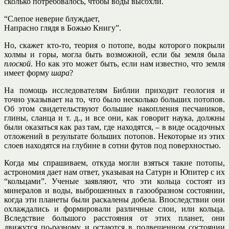
сколько потребовалось, чтобы воды высохли.
“Слепое неверие блуждает,
Напрасно глядя в Божью Книгу”.
Но, скажет кто-то, теория о потопе, воды которого покрыли
холмы и горы, могла быть возможной, если бы земля была
плоской
. Но как это может быть, если нам известно, что земля
имеет форму
шара
?
На помощь исследователям Библии приходит геология и
точно указывает на то, что было несколько больших потопов.
Об этом свидетельствуют большие накопления песчаников,
глины, сланца и т. д., и все они, как говорит наука, должны
были оказаться как раз там, где находятся, – в виде осадочных
отложений в результате больших потопов. Некоторые из этих
слоев находятся на глубине в сотни футов под поверхностью.
Когда мы спрашиваем, откуда могли взяться такие потопы,
астрономия дает нам ответ, указывая на Сатурн и Юпитер с их
“кольцами”. Ученые заявляют, что эти кольца состоят из
минералов и воды, выброшенных в газообразном состоянии,
когда эти планеты были раскалены добела. Впоследствии они
охлаждались и формировали различные слои, или кольца.
Вследствие большого расстояния от этих планет, они
движутся по-разному и остаются в подвешенном состоянии