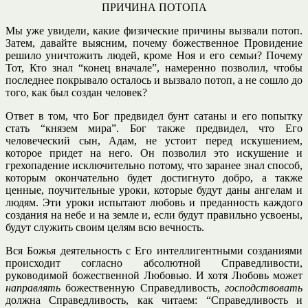
ПРИЧИНА ПОТОПА
Мы уже увидели, какие физические причины вызвали потоп.
Затем, давайте выясним, почему божественное Провидение
решило уничтожить людей, кроме Ноя и его семьи? Почему
Тот, Кто знал “конец вначале”, намеренно позволил, чтобы
последнее покрывало осталось и вызвало потоп, а не сошло до
того, как был создан человек?
Ответ в том, что Бог предвидел бунт сатаны и его попытку
стать “князем мира”. Бог также предвидел, что Его
человеческий сын, Адам, не устоит перед искушением,
которое придет на него. Он позволил это искушение и
грехопадение исключительно потому, что заранее знал способ,
которым окончательно будет достигнуто добро, а также
ценные, поучительные уроки, которые будут даны ангелам и
людям. Эти уроки испытают любовь и преданность каждого
создания на небе и на земле и, если будут правильно усвоены,
будут служить своим целям всю вечность.
Вся Божья деятельность с Его интеллигентными созданиями
происходит согласно абсолютной Справедливости,
руководимой божественной Любовью. И хотя Любовь может
направлять
божественную Справедливость,
господствовать
должна Справедливость, как читаем: “Справедливость и