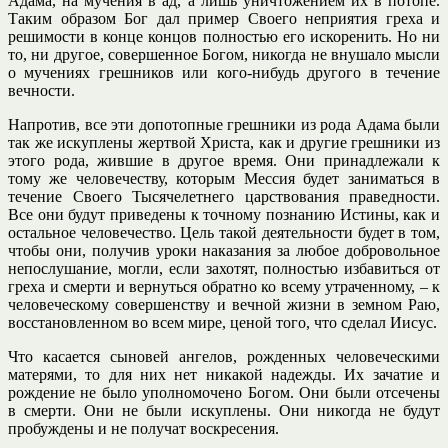
Адама, на мучения в ад, а лишь уничтожением их в потопе.
Таким образом Бог дал пример Своего неприятия греха и
решимости в конце концов полностью его искоренить. Но ни
то, ни другое, совершенное Богом, никогда не внушало мысли
о мучениях грешников или кого-нибудь другого в течение
вечности.
Напротив, все эти допотопные грешники из рода Адама были
так же искуплены жертвой Христа, как и другие грешники из
этого рода, жившие в другое время. Они принадлежали к
тому же человечеству, которым Мессия будет заниматься в
течение Своего Тысячелетнего царствования праведности.
Все они будут приведены к точному познанию Истины, как и
остальное человечество. Цель такой деятельности будет в том,
чтобы они, получив уроки наказания за любое добровольное
непослушание, могли, если захотят, полностью избавиться от
греха и смерти и вернуться обратно ко всему утраченному, – к
человеческому совершенству и вечной жизни в земном Раю,
восстановленном во всем мире, ценой того, что сделал Иисус.
Что касается сыновей ангелов, рожденных человеческими
матерями, то для них нет никакой надежды. Их зачатие и
рождение не было уполномочено Богом. Они были отсечены
в смерти. Они не были искуплены. Они никогда не будут
пробуждены и не получат воскресения.