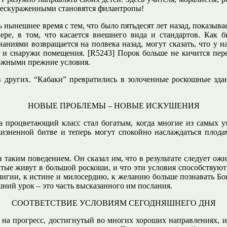
 обескураженными становятся филантропы!
ь нынешнее время с тем, что было пятьдесят лет назад, показыва
мере, в том, что касается внешнего вида и стандартов. К
аниями возвращается на полвека назад, могут сказать, что у н
и и снаружи помещения. [R5243] Порок больше не кичится пер
зможными прежние условия.
 других. “Кабаки” превратились в золоченные роскошные здан
НОВЫЕ ПРОБЛЕМЫ – НОВЫЕ ИСКУШЕНИЯ
да процветающий класс стал богатым, когда многие из самых
зненной битве и теперь могут спокойно наслаждаться плодам
н таким поведением. Он сказал им, что в результате следует о
атые живут в большой роскоши, и что эти условия способствуют
лигии, к истине и милосердию, к желанию больше познавать Бог
ний урок – это часть высказанного им послания.
СООТВЕТСТВИЕ УСЛОВИЯМ СЕГОДНЯШНЕГО ДНЯ
 на прогресс, достигнутый во многих хороших направлениях, 