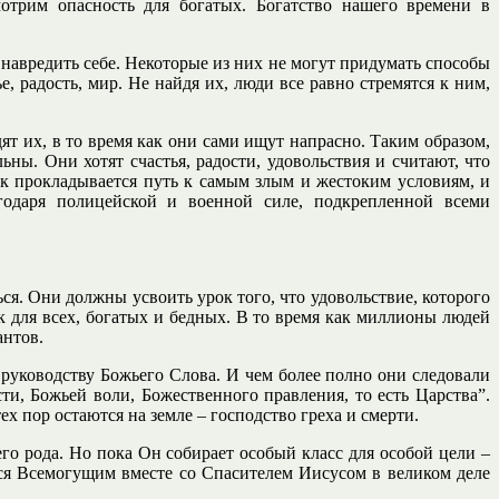
мотрим опасность для богатых. Богатство нашего времени в
навредить себе. Некоторые из них не могут придумать способы
 радость, мир. Не найдя их, люди все равно стремятся к ним,
т их, в то время как они сами ищут напрасно. Таким образом,
ы. Они хотят счастья, радости, удовольствия и считают, что
Так прокладывается путь к самым злым и жестоким условиям, и
одаря полицейской и военной силе, подкрепленной всеми
ься. Они должны усвоить урок того, что удовольствие, которого
к для всех, богатых и бедных. В то время как миллионы людей
антов.
и руководству Божьего Слова. И чем более полно они следовали
и, Божьей воли, Божественного правления, то есть Царства”.
ех пор остаются на земле – господство греха и смерти.
го рода. Но пока Он собирает особый класс для особой цели –
ся Всемогущим вместе со Спасителем Иисусом в великом деле