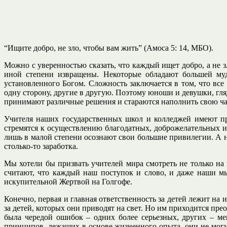
“Ищите добро, не зло, чтобы вам жить” (Амоса 5: 14, МБО).
Можно с уверенностью сказать, что каждый ищет добро, а не зл
иной степени извращены. Некоторые обладают большей мудр
установленного Богом. Сложность заключается в том, что вс
одну сторону, другие в другую. Поэтому юноши и девушки, гля
принимают различные решения и стараются наполнить свою чаш
Учителя наших государственных школ и колледжей имеют пр
стремятся к осуществлению благодатных, доброжелательных и
лишь в малой степени осознают свои большие привилегии. А не
столько-то заработка.
Мы хотели бы призвать учителей мира смотреть не только на
считают, что каждый наш поступок и слово, и даже наши м
искупительной Жертвой на Голгофе.
Конечно, первая и главная ответственность за детей лежит на
за детей, которых они приводят на свет. Но им приходится пре
была чередой ошибок – одних более серьезных, других – ме
принципов, лежащих в основе жизненного опыта, они не могут