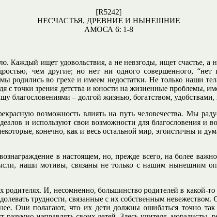
[
R5242
]
НЕСЧАСТЬЯ, ДРЕВНИЕ И
НЫНЕШНИЕ
АМОСА 6: 1-8
о. Каждый ищет удовольствия, а не невзгоды, ищет счастье, а н
остью, чем другие; но нет ни одного совершенного, “нет п
е мы родились во грехе и имеем недостатки. Не только наши т
дя с точки зрения детства и юности на жизненные проблемы, име
у благословениями – долгой жизнью, богатством, удобствами, х
екрасную возможность влиять на путь человечества. Мы радуе
деалов и используют свои возможности для благословения и во
которые, конечно, как и весь остальной мир, эгоистичны и думаю
 вознаграждение в настоящем, но, прежде всего, на более важн
ысли, наши мотивы, связаны не только с нашим нынешним оп
 их родителях. И, несомненно, большинство родителей в какой-т
одолевать трудности, связанные с их собственным невежеством. 
нее. Они полагают, что их дети должны ошибаться точно так ж
 разумно направлять своих детей. Здесь учителя, моралисты, 