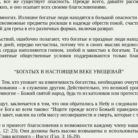
, все же существует опасность. Прежде всего, давайте расс
ких, и оно осыпает всех своими благословениями.
немногих. Излишне богатые люди находятся в большой опасности 
евозможные предметы роскоши в надежде обрести покой, счастье,
 для греха в его различных формах, включая разврат.
ьствий, ошибочно полагают, что богатые и праздные люди находя
дней, нередко несчастны, потому что в своих мыслях недовольн
 их сердца наполняются гневом, злобой и завистью к богатым. 
иятные общественные условия поддерживаются только благ
“БОГАТЫХ В НАСТОЯЩЕМ ВЕКЕ УВЕЩЕВАЙ”
. Тем, кто уповает на изменчивость богатства, необходимо очнут
ртвовании – в служении другим. Действительно, это великий уро
многие – Божий святой народ, будь то из католиков или протест
щут, заключается в том, что они обратились к Небу и следовал
е Бога ко всем таково: “Ищите прежде всего Божьей праведност
авет, навлек на себя массу несовершенств и смерть, которые с т
е и принесет благословения и возможности каждому члену наше
р. 12: 23). Они должны быть высоко возвышены и использовать
ава которого – Иисус (Гал. 3: 16-29).