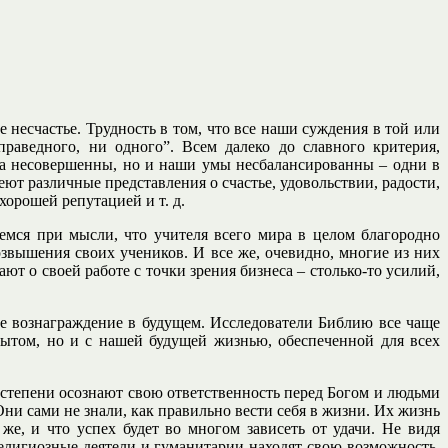
е несчастье. Трудность в том, что все наши суждения в той или
раведного, ни одного”. Всем далеко до славного критерия,
ела несовершенны, но и наши умы несбалансированны – одни в
ют различные представления о счастье, удовольствии, радости,
орошей репутацией и т. д.
мся при мысли, что учителя всего мира в целом благородно
звышения своих учеников. И все же, очевидно, многие из них
т о своей работе с точки зрения бизнеса – столько-то усилий,
ое вознаграждение в будущем. Исследователи Библию все чаще
ытом, но и с нашей будущей жизнью, обеспеченной для всех
о степени осознают свою ответственность перед Богом и людьми
Они сами не знали, как правильно вести себя в жизни. Их жизнь
е, и что успех будет во многом зависеть от удачи. Не видя
религиозные деятели и гуманитарии находят свою возможность.