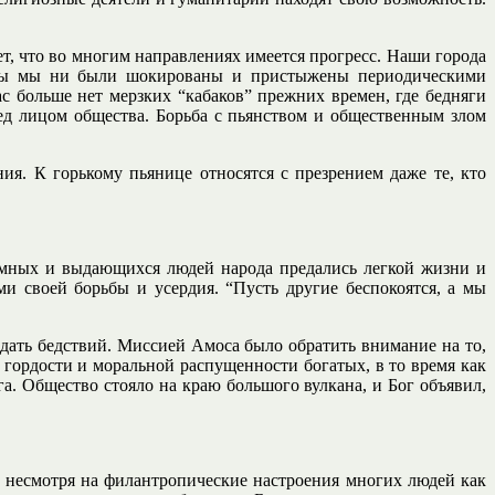
ет, что во многим направлениях имеется прогресс. Наши города
ак бы мы ни были шокированы и пристыжены периодическими
ас больше нет мерзких “кабаков” прежних времен, где бедняги
ед лицом общества. Борьба с пьянством и общественным злом
ия. К горькому пьянице относятся с презрением даже те, кто
 умных и выдающихся людей народа предались легкой жизни и
и своей борьбы и усердия. “Пусть другие беспокоятся, а мы
жидать бедствий. Миссией Амоса было обратить внимание на то,
 гордости и моральной распущенности богатых, в то время как
а. Общество стояло на краю большого вулкана, и Бог объявил,
и несмотря на филантропические настроения многих людей как