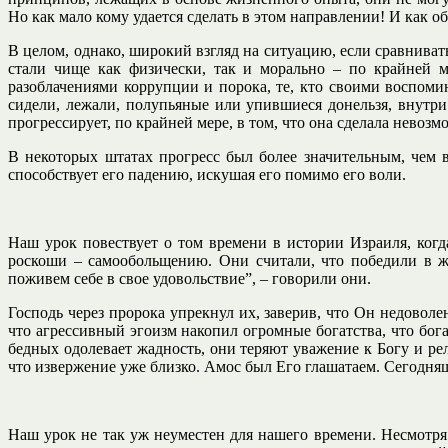
Но как мало кому удается сделать в этом направлении! И как
В целом, однако, широкий взгляд на ситуацию, если сравниват
стали чище как физически, так и морально – по крайней 
разоблачениями коррупции и порока, те, кто своими воспомин
сидели, лежали, полупьяные или упившиеся донельзя, внутр
прогрессирует, по крайней мере, в том, что она сделала нево
В некоторых штатах прогресс был более значительным, чем в
способствует его падению, искушая его помимо его воли.
Наш урок повествует о том времени в истории Израиля, ког
роскоши – самообольщению. Они считали, что победили в жи
поживем себе в свое удовольствие”, – говорили они.
Господь через пророка упрекнул их, заверив, что Он недоволе
что агрессивный эгоизм накопил огромные богатства, что бог
бедных одолевает жадность, они теряют уважение к Богу и ре
что извержение уже близко. Амос был Его глашатаем. Сегодняш
Наш урок не так уж неуместен для нашего времени. Несмотря