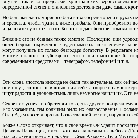
внутри, так и за пределами христианских вероисповеданий
определенной степени становится достоянием даже самых крот
Но большая часть мирового богатства сосредоточена в руках 
и средства, чтобы тратить даже прибыль. Они приобретают вс
ища новые пути к счастью. Богатство дает больше возможностей
Влияние его на бедных также заметно. Последние, ища удовол
более бедные, окруженные чудесными благословениями наших 
могут получить их только благодаря богатству. В результате
многие полностью убеждены, что наши нынешние благопр
современными средствами – телеграфом, телефонией и т. д.
Эти слова апостола никогда не были так актуальны, как сейчас
они ищут, состоит не в потакании себе, а скорее в самопоже
ищут радости и удовольствия, лишь немногие нашли их. Эти не
Секрет их успеха в обретении того, что другие по-прежнему и
Его указаниям, тем большим было их благословение. Послани
Отец Адам восстал против Божественной воли и, нарушив свой з
Божье Слово открывает, что в свое время Он удалит прокляти
Церковь Первенцев, имена которых написаны на небесах (Ев
благословения всего мира. Они – Семя Авраама, Тело Мессии, Гл