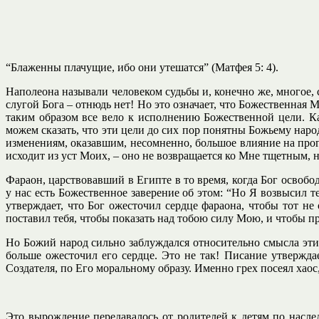
“Блаженны плачущие, ибо они утешатся” (Матфея 5: 4).
Наполеона называли человеком судьбы и, конечно же, многое, с
слугой Бога – отнюдь нет! Но это означает, что Божественная 
таким образом все вело к исполнению Божественной цели. К
можем сказать, что эти цели до сих пор понятны Божьему нар
изменениям, оказавшим, несомненно, большое влияние на прогр
исходит из уст Моих, – оно не возвращается ко Мне тщетным, но 
Фараон, царствовавший в Египте в то время, когда Бог освобо
у нас есть Божественное заверение об этом: “Но Я возвысил т
утверждает, что Бог ожесточил сердце фараона, чтобы тот н
поставил тебя, чтобы показать над тобою силу Мою, и чтобы пр
Но Божий народ сильно заблуждался относительно смысла этих
больше ожесточил его сердце. Это не так! Писание утвержда
Создателя, по Его моральному образу. Именно грех посеял хао
Это вырождение передавалось от родителей к детям по наслед