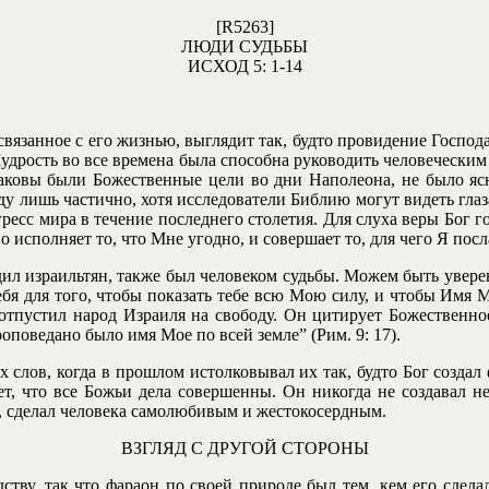
[R5263]
ЛЮДИ СУДЬБЫ
ИСХОД 5: 1-14
вязанное с его жизнью, выглядит так, будто провидение Господа
Мудрость во все времена была способна руководить человеческим
аковы были Божественные цели во дни Наполеона, не было ясн
оду лишь частично, хотя исследователи Библию могут видеть гл
есс мира в течение последнего столетия. Для слуха веры Бог гов
исполняет то, что Мне угодно, и совершает то, для чего Я послал
дил израильтян, также был человеком судьбы. Можем быть увере
ебя для того, чтобы показать тебе всю Мою силу, и чтобы Имя Мо
е отпустил народ Израиля на свободу. Он цитирует Божественно
оповедано было имя Мое по всей земле” (Рим. 9: 17).
 слов, когда в прошлом истолковывал их так, будто Бог создал
ет, что все Божьи дела совершенны. Он никогда не создавал 
с, сделал человека самолюбивым и жестокосердным.
ВЗГЛЯД С ДРУГОЙ СТОРОНЫ
ству, так что фараон по своей природе был тем, кем его сдел