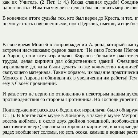
как их Учитель. (2 Пет. 1: 4.) Какая славная судьба! Сое
царствовать с Ним тысячу лет с целью благословить мир челове
В конечном итоге судьбы тех, кто был верен до Креста, и тех, 
не могут стать совершенными, пока Церковь, имеющая еще более
В свое время Моисей в сопровождении Аарона, который выступ
встречен насмешками; фараон заявил: “Не знаю Господа [Иегов
и Аарона, но и всех израильтян. Фараон с большим ожесточе
трудом, делая кирпичи для общественных зданий. Очевидно
израильтяне должны были делать то же количество кирпичей
связующего материала. Таким образом, их задание практически
Моисея и Аарона и обвиняли их в увеличении им работы! Тем 
ему в Своем провидении.
И разве это не верно по отношению к некоторым нашим духо
противодействия со стороны Противника. Но Господь укрепит 
Подтверждение рассказа о бедствиях израильтян было обнаруже
1: 11). В Британском музее в Лондоне, а также в музее Метр
восемь дюймов, и около двух дюймов толщиной, необожженны
расстоянии вверх) сделаны из хороших кирпичей, в которые до
рядах вообще нет соломы, но есть осока, камыш и водные раст