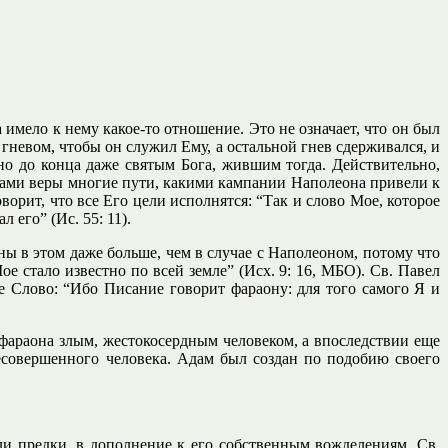
 имело к нему какое-то отношение. Это не означает, что он был
 гневом, чтобы он служил Ему, а остальной гнев сдерживался, и
о до конца даже святым Бога, жившим тогда. Действительно,
азами веры многие пути, какими кампании Наполеона привели к
орит, что все Его цели исполнятся: “Так и слово Мое, которое
 его” (Ис. 55: 11).
ны в этом даже больше, чем в случае с Наполеоном, потому что
е стало известно по всей земле” (Исх. 9: 16, МБО). Св. Павел
е Слово: “Ибо Писание говорит фараону: для того самого Я и
 фараона злым, жестокосердным человеком, а впоследствии еще
несовершенного человека. Адам был создан по подобию своего
али предки, в дополнение к его собственным вожделениям. Св.