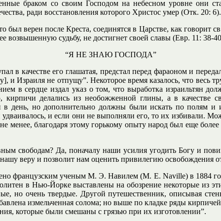
диненные браком со своим Господом на небесном уровне они 
чества, ради восстановления которого Христос умер (Отк. 20: 6).
кто был верен после Креста, соединятся в Царстве, как говорит 
 возвышенную судьбу, не достигнет своей славы (Евр. 11: 38-40
“Я НЕ ЗНАЮ ГОСПОДА”
ал в качестве его глашатая, предстал перед фараоном и перед
у], и Израиля не отпущу”. Некоторое время казалось, что весь т
нием в сердце издал указ о том, что выработка израильтян до
, кирпичи делались из необожженной глины, а в качестве св
 в день, но дополнительно должны были искать по полям и и
 удваивалось, и если они не выполняли его, то их избивали. Мо
не менее, благодаря этому горькому опыту народ был еще более 
вным свободам? Да, поначалу наши усилия угодить Богу и пови
нашу веру и позволит нам оценить привилегию освобождения от 
но французским ученым М. Э. Навилем (M. E. Naville) в 1884 г
ополитен в Нью-Йорке выставлены на обозрение некоторые из э
е, но очень твердые. Другой путешественник, описывая стен
бавлена измельченная солома; но выше по кладке ряды кирпичей 
ения, которые были смешаны с грязью при их изготовлении”.