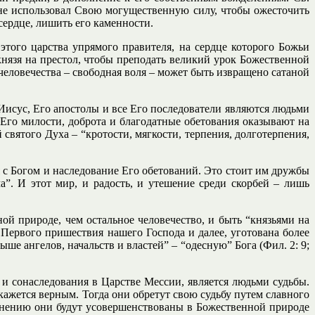
ую не использовал Свою могущественную силу, чтобы ожесточить
сердце, лишить его каменности.
 этого царства упрямого правителя, на сердце которого Божьи
князя на престол, чтобы преподать великий урок Божественной
еловечества – свободная воля – может быть извращено сатаной
 Иисус, Его апостолы и все Его последователи являются людьми
Его милости, доброта и благодатные обетования оказывают на
вятого Духа – “кротости, мягкости, терпения, долготерпения,
с Богом и наследование Его обетований. Это стоит им дружбы
”. И этот мир, и радость, и утешение среди скорбей – лишь
ой природе, чем остальное человечество, и быть “князьями на
 Первого пришествия нашего Господа и далее, уготована более
е ангелов, начальств и властей” – “одесную” Бога (Фил. 2: 9;
и сонаследования в Царстве Мессии, является людьми судьбы.
кажется верным. Тогда они обретут свою судьбу путем славного
менению они будут усовершенствованы в Божественной природе