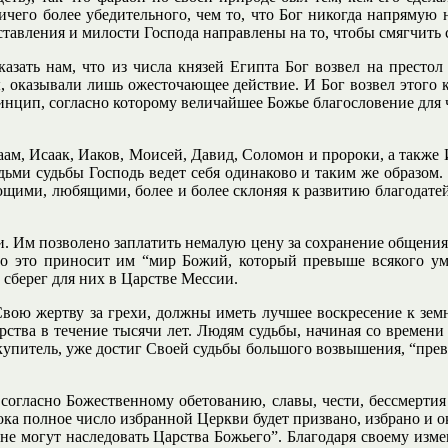
т ничего более убедительного, чем то, что Бог никогда напрям
ставления и милости Господа направлены на то, чтобы смягчить 
азать нам, что из числа князей Египта Бог возвел на престол
ы, оказывали лишь ожесточающее действие. И Бог возвел этого 
инцип, согласно которому величайшее Божье благословение для ч
аам, Исаак, Иаков, Моисей, Давид, Соломон и пророки, а также
ьми судьбы Господь ведет себя одинаково и таким же образом. 
ими, любящими, более и более склоняя к развитию благодатей с
. Им позволено заплатить немалую цену за сохранение общения 
 но это приносит им “мир Божий, который превыше всякого ума
сберег для них в Царстве Мессии.
Свою жертву за грехи, должны иметь лучшее воскресение к земн
рства в течение тысячи лет. Людям судьбы, начиная со времени
упитель, уже достиг Своей судьбы большого возвышения, “превыш
огласно Божественному обетованию, славы, чести, бессмертия 
ока полное число избранной Церкви будет призвано, избрано и о
 не могут наследовать Царства Божьего”. Благодаря своему из