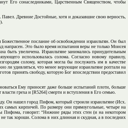
станут Его сонаследниками, Царственным Священством, чтобы
св. Павел. Древние Достойные, хотя и доказавшие свою верность,
).
ал Божественное послание об освобождении израильтян. Он был
руд напрасен. Это было время испытания веры не только Моисея
лжна быть увеличена. Израильтяне занимались принудительным
язующего использовалась солома. Согласно новому правилу,
згородям солому, которая могла бы послужить им в качестве
жно ли удивляться, что менее верующие израильтяне роптали на
готов принять свободу, которую Бог впоследствии предоставил
новаться Ему приносят даже больше испытаний плоти, больше
власти греха и [R5264] смерти и вступления в Его семью.
оду. Он нашел город Пифом, который строили израильтяне (Исх.
тих самых кирпичей. По размеру они прямоугольные, четыре на
ы Пифома, говорит: “Нижние ряды этих стен (и на некотором
не так хороши. Солома в них длинная и скудная, а в последних