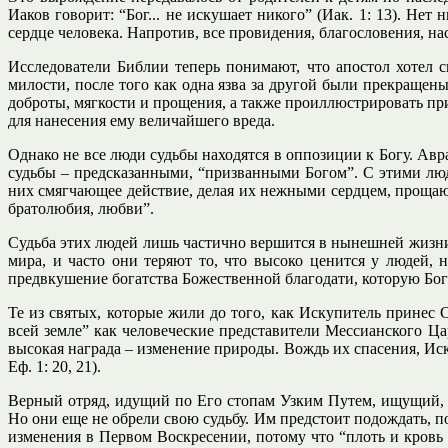
Иаков говорит: “Бог... не искушает никого” (Иак. 1: 13). Не
сердце человека. Напротив, все провидения, благословения, на
Исследователи Библии теперь понимают, что апостол хотел ск
милости, после того как одна язва за другой были прекращен
доброты, мягкости и прощения, а также проиллюстрировать пр
для нанесения ему величайшего вреда.
Однако не все люди судьбы находятся в оппозиции к Богу. Авр
судьбы – предсказанными, “призванными Богом”. С этими люд
них смягчающее действие, делая их нежными сердцем, прощающ
братолюбия, любви”.
Судьба этих людей лишь частично вершится в нынешней жизни
мира, и часто они теряют то, что высоко ценится у людей,
предвкушение богатства Божественной благодати, которую Бог 
Те из святых, которые жили до того, как Искупитель принес 
всей земле” как человеческие представители Мессианского Ца
высокая награда – изменение природы. Вождь их спасения, Иск
Еф. 1: 20, 21).
Верный отряд, идущий по Его стопам Узким Путем, ищущий, с
Но они еще не обрели свою судьбу. Им предстоит подождать, п
изменения в Первом Воскресении, потому что “плоть и кровь