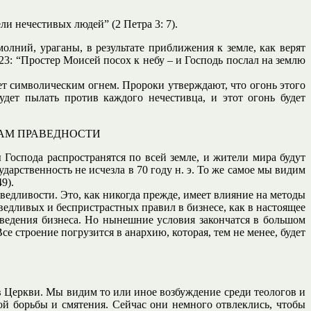
ли нечестивых людей” (2 Петра 3: 7).
олний, ураганы, в результате приближения к земле, как верят
: 23: “Простер Моисей посох к небу – и Господь послал на землю
ет символическим огнем. Пророки утверждают, что огонь этого
удет пылать против каждого нечестивца, и этот огонь будет
АМ ПРАВЕДНОСТИ
 Господа распространятся по всей земле, и жители мира будут
дарственность не исчезла в 70 году н. э. То же самое мы видим
9).
едливости. Это, как никогда прежде, имеет влияние на методы
едливых и беспристрастных правил в бизнесе, как в настоящее
 ведения бизнеса. Но нынешние условия закончатся в большом
е строение погрузится в анархию, которая, тем не менее, будет
я в Церкви. Мы видим то или иное возбуждение среди теологов и
ой борьбы и смятения. Сейчас они немного отвлеклись, чтобы