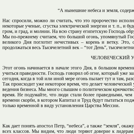
“А нынешние небеса и земля, содержи
Нас спросили, можно ли считать, что это пророчество исполн
некоторые ученые, сгустка электрической энергии и т. п., и бу
гром, и град, и молнии. На всю страну египетскую Господь обр
Мы по-прежнему считаем, что большой огонь, упомянутый Госп
великого Дня поглотит нечестивых – корень и ветку. Это, 
продолжаться весь Тысячелетний век – “тот День”, тысячелетни
ЧЕЛОВЕЧЕСКИЙ 
Этот огонь начинается в начале этого Дня, в большом времен
учиться праведности. Господь говорил об огне, который уже за
сегодня, когда в той или иной мере огонь пылает тут и там, разо
Так происходит уже некоторое время, что делает человечески
ведения бизнеса. Мы много слышим о политическом крючкотвор
время. Не подумайте, что люди стали более праведными, чем
времени скорби, в котором Капитал и Труд будут пытаться подж
только временной в виду установления Царства Мессии.
Как дает понять апостол Петр, “небеса”, а также “земля”, ока
всех классов. Мы видим, что люди теряют доверие к лидерам