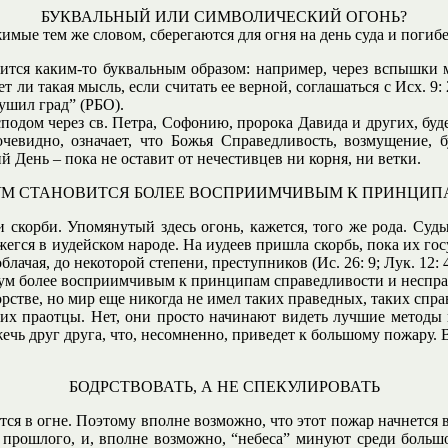
БУКВАЛЬНЫЙ ИЛИ СИМВОЛИЧЕСКИЙ ОГОНЬ?
мые тем же словом, сберегаются для огня на день суда и погибе
ится каким-то буквальным образом: например, через вспышки м
дет ли такая мысль, если считать ее верной, соглашаться с Исх. 9
ушил град” (РБО).
одом через св. Петра, Софонию, пророка Давида и других, буд
очевидно, означает, что Божья Справедливость, возмущение, б
й День – пока не оставит от нечестивцев ни корня, ни ветки.
УМ СТАНОВИТСЯ БОЛЕЕ ВОСПРИИМЧИВЫМ К ПРИНЦИП
и скорби. Упомянутый здесь огонь, кажется, того же рода. Суды
жегся в иудейском народе. На иудеев пришла скорбь, пока их госу
блачая, до некоторой степени, преступников (Ис. 26: 9; Лук. 12: 4
й ум более восприимчивым к принципам справедливости и несправ
стве, но мир еще никогда не имел таких праведных, таких справ
 их праотцы. Нет, они просто начинают видеть лучшие методы
ечь друг друга, что, несомненно, приведет к большому пожару. Вс
БОДРСТВОВАТЬ, А НЕ СПЕКУЛИРОВАТЬ
жутся в огне. Поэтому вполне возможно, что этот пожар начнетс
 прошлого, и, вполне возможно, “небеса” минуют среди больш