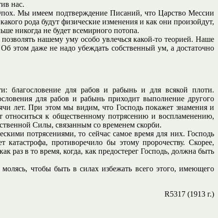
ив нас.
х. Мы имеем подтверждение Писаний, что Царство Мессии
 какого рода будут физические изменения и как они произойдут,
льше никогда не будет всемирного потопа.
 позволять нашему уму особо увлечься какой-то теорией. Наше
 Об этом даже не надо убеждать собственный ум, а достаточно
и: благословение для рабов и рабынь и для всякой плоти.
ословения для рабов и рабынь приходит выполнение другого
сячи лет. При этом мы видим, что Господь покажет знамения и
ет относиться к общественному потрясению и воспламенению,
твенной Силы, связанным со временем скорби.
скими потрясениями, то сейчас самое время для них. Господь
т катастрофа, противоречило бы этому пророчеству. Скорее,
ак раз в то время, когда, как предостерег Господь, должна быть
о молясь, чтобы быть в силах избежать всего этого, имеющего
R5317 (1913 г.)