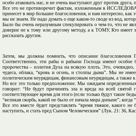
особо атаковать нас, и не очень выступают друг против друга, 
Все это не противоречит фактам, изложенным в ИССЛЕДО
принесет в мир большие благословения, и нам интересно, как э
мы не знаем. Не надо думать о еще каком-то своде из вод, кото
Было бы очень неразумным спекулировать о чем-то, что не яв
доверие не к тому или другому методу, а к ТОМУ, Кто имеет 
рассказать другим.
Затем, мы должны помнить, что описание благословения П
Соответственно, эти рабы и рабыни Господа имеют особое 
пророчества – излития Духа на всякую плоть. Это, очевидно,
чудеса, облака, “кровь и огонь, и столпы дыма”. Мы не им
политическим неурядицам, финансовым неурядицам, а также 
Но все это только предположение. Мы ожидаем определенных 
говорит: “Не будут причинять зла и вреда на всей святой 
соответствующее время для этого (если только будут такие беды
“великая скорбь, какой не было от начала мира доныне”, когда
Все это вместе будет представлять “время тяжкое, какого не
наступить, и стать пред Сыном Человеческим” (Лук. 21: 36, Кас.