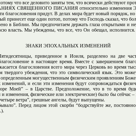
потому что все деловито заняты тем, что всячески действуют прот
ВАНИЯХ СВЯЩЕННОГО ПИСАНИЯ относительно изменения Эпо
ти благословения придут. В делах мира будет новый порядок, но
рый принесет еще один потоп, потому что Господь сказал, что бо
лено в Библии. Мы предпочитаем держать глаза открытыми и не
всю власть. Мы убеждены, что все, что Он обещал, исполнится.
ЗНАКИ ЭПОХАЛЬНЫХ ИЗМЕНЕНИЙ
ятидесятницы, приведенное в Иоиля, разделено на две част
благословение в настоящее время. Вместе с завершением благ
 касается благословения всего мира через Церковь во время ты
еем твердого убеждения, что это символический язык. Это мож
к определенным могущественным физическим проявлениям Божес
изменений, и если эти изменения будут сопровождаться физиче
горе Моей” – в Царстве. Предположение, что в то время буде
 и изменения, физические или электрические) было бы сейчас – к
 “четыре ветра”, грешные ангелы, будут выпущены.
 бывало”. Перед лицом этой скорби “бодрствуйте же, постоянн
).