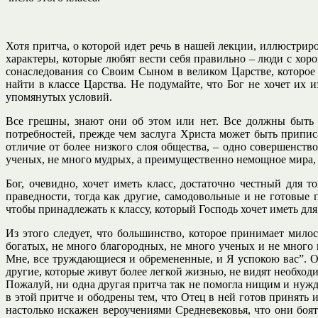
Хотя притча, о которой идет речь в нашей лекции, иллюстрир
характеры, которые любят вести себя правильно – люди с хо
сонаследования со Своим Сыном в великом Царстве, которое 
найти в классе Царства. Не подумайте, что Бог не хочет их 
упомянутых условий.
Все грешны, знают они об этом или нет. Все должны быть 
потребностей, прежде чем заслуга Христа может быть припис
отличие от более низкого слоя общества, – одно совершенство
ученых, не много мудрых, а преимущественно немощное мира, б
Бог, очевидно, хочет иметь класс, достаточно честный для 
праведности, тогда как другие, самодовольные и не готовые
чтобы принадлежать к классу, который Господь хочет иметь для
Из этого следует, что большинство, которое принимает мило
богатых, не много благородных, не много ученых и не много
Мне, все труждающиеся и обремененные, и Я успокою вас”. О
другие, которые живут более легкой жизнью, не видят необхо
Пожалуй, ни одна другая притча так не помогла нищим и ну
в этой притче и ободрены тем, что Отец в ней готов принять
настолько искажен вероучениями Средневековья, что они боя