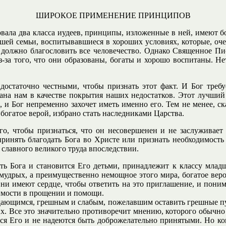
ШИРОКОЕ ПРИМЕНЕНИЕ ПРИНЦИПОВ
овала два класса иудеев, принципы, изложенные в ней, имеют 
рошей семьи, воспитывавшиеся в хороших условиях, которые, оч
должно благословить все человечество. Однако Священное Пис
из-за того, что они образованы, богаты и хорошо воспитаны. Н
достаточно честными, чтобы признать этот факт. И Бог требу
ана нам в качестве покрытия наших недостатков. Этот лучший к
, и Бог непременно захочет иметь именно его. Тем не менее, с
огатое верой, избрано стать наследниками Царства.
того, чтобы признаться, что он несовершенен и не заслуживае
 принять благодать Бога во Христе или признать необходимость
 славного великого труда впоследствии.
сть Бога и становится Его детьми, принадлежит к классу младш
 мудрых, а преимущественно немощное этого мира, богатое ве
ни имеют сердце, чтобы ответить на это приглашение, и понима
димости в прощении и помощи.
ждающимся, грешным и слабым, пожелавшим оставить грешные пу
 их. Все это значительно противоречит мнению, которого обычно
тся Его и не надеются быть доброжелательно принятыми. Но к