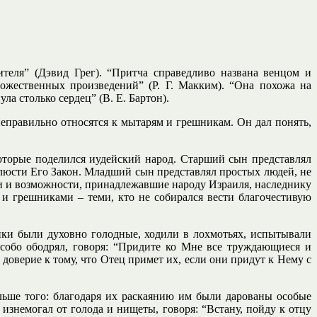
еля” (Дэвид Грег). “Притча справедливо названа венцом и
ожественных произведений” (Р. Г. Макким). “Она похожа на
ла столько сердец” (В. Е. Бартон).
неправильно относятся к мытарям и грешникам. Он дал понять,
которые поделился иудейский народ. Старший сын представлял
люсти Его Закон. Младший сын представлял простых людей, не
ии и возможности, принадлежавшие народу Израиля, наследнику
 и грешниками – теми, кто не собирался вести благочестивую
ки были духовно голодные, ходили в лохмотьях, испытывали
особо ободрял, говоря: “Придите ко Мне все труждающиеся и
доверие к тому, что Отец примет их, если они придут к Нему с
ольше того: благодаря их раскаянию им были дарованы особые
изнемогал от голода и нищеты, говоря: “Встану, пойду к отцу