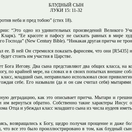
БЛУДНЫЙ СЫН
ЛУКИ 15: 11-32
отив неба и пред тобою” (стих 18).
ии: “Это одно из удивительных произведений Великого Учит
 Кларк). “Ее красоте и пафосу не сыскать равных в мире худ
 Господа” (New Century Bible). “Никакая другая притча не трону
ал ее. В ней Он стремился показать фарисеям, что они [R5435] 
будет стоить им участия в Царстве.
ет Бога Иегову. Два сына представляют два общих класса, на 
гу, по крайней мере, на словах и в своих попытках внешне соб
тот класс, младший сын, неправильно использовал свои привилег
ождая себе. Его называли (да и он сам считал себя) мытарями
нную деградацию, как это описывает притча. Мытари и грешни
ли им вернуться обратно. Собственно такие характеры Иисус 
ма Отца и убеждал класс младшего сына из числа иудеев иметь 
иваясь, возвращались к Богу, щедро получая прощение и даже б
 что все это было проиллюстрировано в том, как блудный сын 