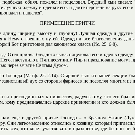
а, подбежал, обнял, пожалел и поцеловал. Блудный сын сказал:
е лучшую одежду и оденьте его, и дайте перстень на руку его и 
пропадал и нашелся”.
ПРИМЕНЕНИЕ ПРИТЧИ
е длину, ширину, высоту и глубину! Лучшая одежда и другие 
ся к Нему с грешных путей. Одежда и все благословения даны
рый Бог приготовил для кающегося класса (Ис. 25: 6-8).
огда Отец принял блудного сына, поцеловал его и одел в одежд
з Него, наступило в Пятидесятницу. Пир и празднование могут п
ью через зачатие Святым Духом.
о Господа (Матф. 22: 2-14). Старший сын из нашей лекции был
от завистливый дух со стороны фарисеев не позволял многим из 
и и присоединиться к пиршеству, радуясь тому, что его брат и
тем, кому предназначались царские привилегии и кто должен б
т нам еще о другой притче Господа – о Брачном Ужине (Лук. 
ару. Они легкомысленно отнеслись к хозяину, который пригласил 
сить всех, кто хочет участвовать в празднестве, где бы они ни 