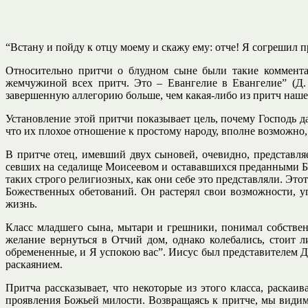
“Встану и пойду к отцу моему и скажу ему: отче! Я согрешил пр
Относительно притчи о блудном сыне были такие комментар
жемчужиной всех притч. Это – Евангелие в Евангелие” (Д.
завершенную аллегорию больше, чем какая-либо из притч нашего
Установление этой притчи показывает цель, почему Господь д
что их плохое отношение к простому народу, вполне возможно, 
В притче отец, имевший двух сыновей, очевидно, представля
севших на седалище Моисеевом и остававшихся преданными Бо
таких строго религиозных, как они себе это представляли. Э
Божественных обетований. Он растерял свои возможности, уг
жизнь.
Класс младшего сына, мытари и грешники, понимал собстве
желание вернуться в Отчий дом, однако колебались, стоит 
обремененные, и Я успокою вас”. Иисус был представителем До
раскаянием.
Притча рассказывает, что некоторые из этого класса, раска
проявления Божьей милости. Возвращаясь к притче, мы видим,