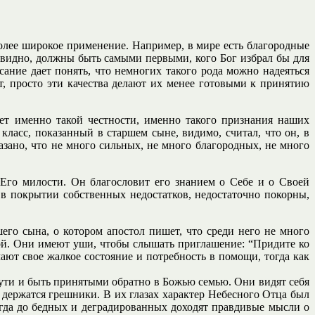
более широкое применение. Например, в мире есть благородные
евидно, должны быть самыми первыми, кого Бог избрал бы для
ание дает понять, что немногих такого рода можно надеяться
ет, просто эти качества делают их менее готовыми к принятию
ет именно такой честности, именно такого признания наших
ласс, показанный в старшем сыне, видимо, считал, что он, в
казано, что не много сильных, не много благородных, не много
т Его милости. Он благословит его знанием о Себе и о Своей
 в покрытии собственных недостатков, недостаточно покорны,
его сына, о котором апостол пишет, что среди него не много
рой. Они имеют уши, чтобы слышать приглашение: “Придите ко
ют свое жалкое состояние и потребность в помощи, тогда как
ти и быть принятыми обратно в Божью семью. Они видят себя
 держатся грешники. В их глазах характер Небесного Отца был
огда до бедных и деградированных доходят правдивые мысли о