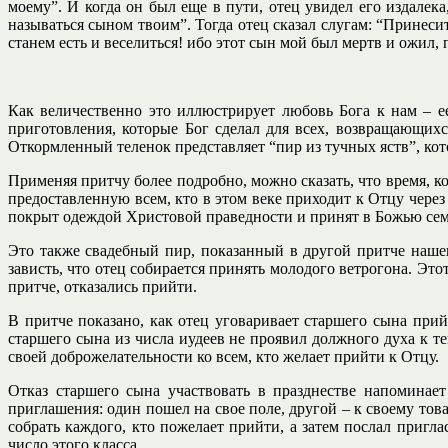
моему”. И когда он был еще в пути, отец увидел его издалек
называться сыном твоим”. Тогда отец сказал слугам: “Принесит
станем есть и веселиться! ибо этот сын мой был мертв и ожил, 
Как величественно это иллюстрирует любовь Бога к нам – е
приготовления, которые Бог сделал для всех, возвращающих
Откормленный теленок представляет “пир из тучных яств”, кото
Применяя притчу более подробно, можно сказать, что время, к
предоставленную всем, кто в этом веке приходит к Отцу чере
покрыт одеждой Христовой праведности и принят в Божью сем
Это также свадебный пир, показанный в другой притче нашег
зависть, что отец собирается принять молодого ветрогона. Эт
притче, отказались прийти.
В притче показано, как отец уговаривает старшего сына прийт
старшего сына из числа иудеев не проявил должного духа к 
своей доброжелательности ко всем, кто желает прийти к Отцу.
Отказ старшего сына участвовать в празднестве напоминае
приглашения: один пошел на свое поле, другой – к своему тов
собрать каждого, кто пожелает прийти, а затем послал пригла
число этого класса.