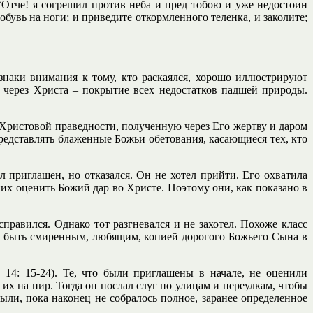
 “Отче! я согрешил против неба и пред тобою и уже недостоин
обувь на ноги; и приведите откормленного теленка, и заколите;
знаки внимания к тому, кто раскаялся, хорошо иллюстрируют
 через Христа – покрытие всех недостатков падшей природы.
у Христовой праведности, полученную через Его жертву и даром
редставлять блаженные Божьи обетования, касающиеся тех, кто
 приглашен, но отказался. Он не хотел прийти. Его охватила
них оценить Божий дар во Христе. Поэтому они, как показано в
справился. Однако тот разгневался и не захотел. Похоже класс
ыл быть смиренным, любящим, копией дорогого Божьего Сына в
14: 15-24). Те, что были приглашены в начале, не оценили
их на пир. Тогда он послал слуг по улицам и переулкам, чтобы
были, пока наконец не собралось полное, заранее определенное