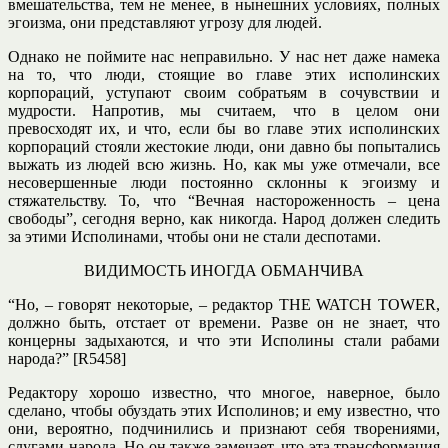
вмешательства, тем не менее, в нынешних условиях, полных
эгоизма, они представляют угрозу для людей.
Однако не поймите нас неправильно. У нас нет даже намека
на то, что люди, стоящие во главе этих исполинских
корпораций, уступают своим собратьям в сочувствии и
мудрости. Напротив, мы считаем, что в целом они
превосходят их, и что, если бы во главе этих исполинских
корпораций стояли жестокие люди, они давно бы попытались
выжать из людей всю жизнь. Но, как мы уже отмечали, все
несовершенные люди постоянно склонны к эгоизму и
стяжательству. То, что “Вечная настороженность – цена
свободы”, сегодня верно, как никогда. Народ должен следить
за этими Исполинами, чтобы они не стали деспотами.
ВИДИМОСТЬ ИНОГДА ОБМАНЧИВА
“Но, – говорят некоторые, – редактор THE WATCH TOWER,
должно быть, отстает от времени. Разве он не знает, что
концерны задыхаются, и что эти Исполины стали рабами
народа?” [R5458]
Редактору хорошо известно, что многое, наверное, было
сделано, чтобы обуздать этих Исполинов; и ему известно, что
они, вероятно, подчинились и признают себя творениями,
слугами народа. Но он также замечает, что эта трансформация