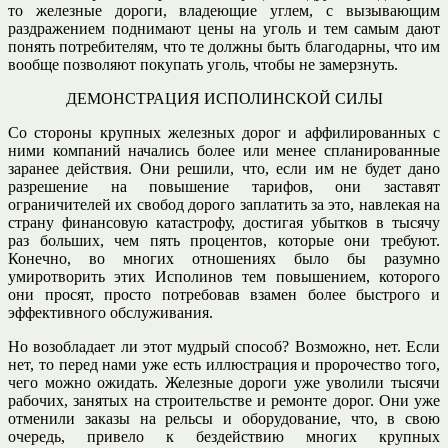
то железные дороги, владеющие углем, с вызывающим
раздражением поднимают цены на уголь и тем самым дают
понять потребителям, что те должны быть благодарны, что им
вообще позволяют покупать уголь, чтобы не замерзнуть.
ДЕМОНСТРАЦИЯ ИСПОЛИНСКОЙ СИЛЫ
Со стороны крупных железных дорог и аффилированных с
ними компаний начались более или менее спланированные
заранее действия. Они решили, что, если им не будет дано
разрешение на повышение тарифов, они заставят
ограничителей их свобод дорого заплатить за это, навлекая на
страну финансовую катастрофу, достигая убытков в тысячу
раз больших, чем пять процентов, которые они требуют.
Конечно, во многих отношениях было бы разумно
умиротворить этих Исполинов тем повышением, которого
они просят, просто потребовав взамен более быстрого и
эффективного обслуживания.
Но возобладает ли этот мудрый способ? Возможно, нет. Если
нет, то перед нами уже есть иллюстрация и пророчество того,
чего можно ожидать. Железные дороги уже уволили тысячи
рабочих, занятых на строительстве и ремонте дорог. Они уже
отменили заказы на рельсы и оборудование, что, в свою
очередь, привело к бездействию многих крупных