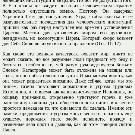
нынешних институций в анархии. Но Бог не допустил этого.
В Его планы не входит позволить человеческим страстям
полностью опустошить землю. Поэтому Он задержал
Утренний Свет до наступления Утра, чтобы схватка и ее
разрушительные последствия для человеческих институций
пришли как раз перед наступлением времени установления
Царства Мессии для управления миром его духовным,
невидимым, но всемогущим Царем, Который скоро возьмет
для Себя Свою великую власть и правление (Отк. 11: 17).
Как скоро эта великая катастрофа охватит мир, никто не
может сказать, но все разумные люди предвидят эту беду и
боятся ее, особенно те, чей разум руководствуется Божьим
Словом. Катастрофа может быть отложена на месяцы или
годы, но она обязательно наступит. И мы можем видеть, как
она может разразиться внезапно. Даже сейчас, когда мы это
пишем, газеты повторяют бормотание и угрозы трудовых
Исполинов, в то время как капиталистические Исполины, по
общему признанию, откровенно чувствуют горечь и уже
наполовину склонны дать общественности пинок в качестве
простого намека на то, что они могли бы сделать. Именно эти
намеки, предложения и угрозы могут вести от плохого к еще
худшему, порождая гнев, злобу, ненависть, вражду и
различные дела плоти и дьявола, как об этом говорил святой
Павел.