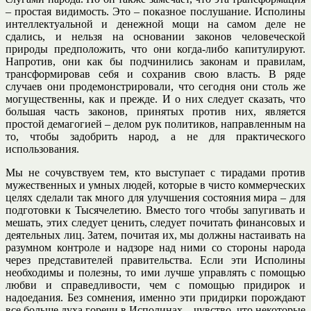
– простая видимость. Это – показное послушание. Исполины
интеллектуальной и денежной мощи на самом деле не
сдались, и нельзя на основании законов человеческой
природы предположить, что они когда-либо капитулируют.
Напротив, они как бы подчинились законам и правилам,
трансформировав себя и сохранив свою власть. В ряде
случаев они продемонстрировали, что сегодня они столь же
могущественны, как и прежде. И о них следует сказать, что
большая часть законов, принятых против них, является
простой демагогией – делом рук политиков, направленным на
то, чтобы задобрить народ, а не для практического
использования.
Мы не сочувствуем тем, кто выступает с тирадами против
мужественных и умных людей, которые в чисто коммерческих
целях сделали так много для улучшения состояния мира – для
подготовки к Тысячелетию. Вместо того чтобы запугивать и
мешать, этих следует ценить, следует почитать финансовых и
деятельных лиц. Затем, почитая их, мы должны настаивать на
разумном контроле и надзоре над ними со стороны народа
через представителей правительства. Если эти Исполины
необходимы и полезны, то ими лучше управлять с помощью
любви и справедливости, чем с помощью придирок и
надоедания. Без сомнения, именно эти придирки порождают
все больше духа горечи в Исполинах – чувство, что некоторые