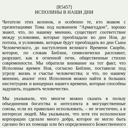
[R5457]
ИСПОЛИНЫ В НАШИ ДНИ
Читатели этих колонок, и особенно те, кто знаком с
презентациями Тома под названием “Армагеддон”, хорошо
знают, что, по нашему мнению, существует соответствие
между условиями, которые преобладали во дни Ноя, до
потопа, и условиями, которые будут преобладать во дни Сына
Человеческого, до наступления великого Времени Скорби,
которое, по словам Библии, символически расплавит,
разрушит, как в огненной печи, общественные стихии
современности. Мы обратили внимание на тот факт, что
Исполины времен Ноя, согласно Библии, поставили под
угрозу жизнь и счастье человечества; и что, по нашему
мнению, аналог этих Исполинов можно найти в больших
институциях и концернах нашего времени, которые способны
задушить, подавить человечество.
Мы указывали, что многое можно сказать в пользу
объединения богатства и интеллекта в могущественные
союзы, если их правильно использовать, – не эгоистично, а в
интересах людей. Мы указывали, что хотя эти исполинские
корпорации сделали много добра, которое не могло быть
сделано без их помощи или без определенного Божественного