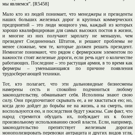
мы являемся”. [R5458]
Мало кто из людей понимает, что менеджеры и президенты
наших больших железных дорог и крупных коммерческих
предприятий – это люди мощного ума, каждый из которых
хорошо квалифицирован для самых высоких постов в жизни,
и многие из них получают зарплату не меньшую, чем
президент Соединенных Штатов, и решают проблемы не
менее сложные, чем те, которые должен решать президент.
Немногие понимают, что рядом с фермерским элементом по
важности стоят железные дороги, если речь идет о количестве
работающих. Последние – это растущая армия, в то время как
фермеры – уменьшающаяся по причине появления
трудосберегающей техники.
Тот, кто полагает, что эти дальновидные бизнесмены
намерены сесть и спокойно подчиниться любому
законодательству, обманывает себя. Исполины знают свою
силу. Они предпочитают скрывать ее, а не хвастаться ею; но,
когда дело дойдет до борьбы не на жизнь, а на смерть, они
воспользуются ею, и последствия будут ужасны. Сам факт, что
народ стремится обуздать их, побуждает их к более
произвольному использованию своей власти. Если, например,
законодательство препятствует железным дорогам
монополизировать перевозки антрацита и других видов угля,