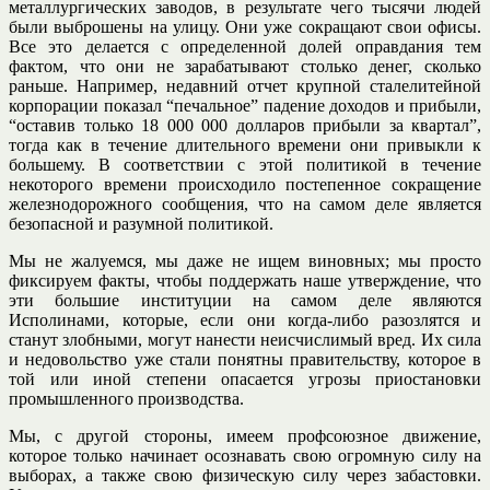
металлургических заводов, в результате чего тысячи людей
были выброшены на улицу. Они уже сокращают свои офисы.
Все это делается с определенной долей оправдания тем
фактом, что они не зарабатывают столько денег, сколько
раньше. Например, недавний отчет крупной сталелитейной
корпорации показал “печальное” падение доходов и прибыли,
“оставив только 18 000 000 долларов прибыли за квартал”,
тогда как в течение длительного времени они привыкли к
большему. В соответствии с этой политикой в течение
некоторого времени происходило постепенное сокращение
железнодорожного сообщения, что на самом деле является
безопасной и разумной политикой.
Мы не жалуемся, мы даже не ищем виновных; мы просто
фиксируем факты, чтобы поддержать наше утверждение, что
эти большие институции на самом деле являются
Исполинами, которые, если они когда-либо разозлятся и
станут злобными, могут нанести неисчислимый вред. Их сила
и недовольство уже стали понятны правительству, которое в
той или иной степени опасается угрозы приостановки
промышленного производства.
Мы, с другой стороны, имеем профсоюзное движение,
которое только начинает осознавать свою огромную силу на
выборах, а также свою физическую силу через забастовки.