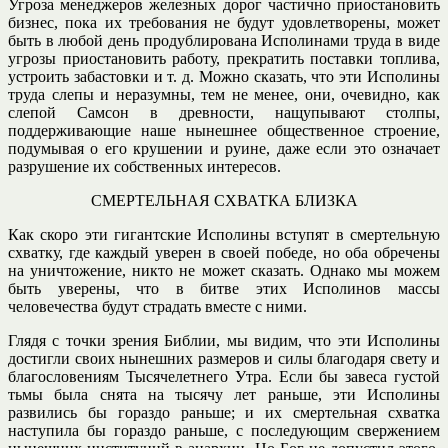
Угроза менеджеров железных дорог частично приостановить
бизнес, пока их требования не будут удовлетворены, может
быть в любой день продублирована Исполинами труда в виде
угрозы приостановить работу, прекратить поставки топлива,
устроить забастовки и т. д. Можно сказать, что эти Исполины
труда слепы и неразумны, тем не менее, они, очевидно, как
слепой Самсон в древности, нащупывают столпы,
поддерживающие наше нынешнее общественное строение,
подумывая о его крушении и руине, даже если это означает
разрушение их собственных интересов.
СМЕРТЕЛЬНАЯ СХВАТКА БЛИЗКА
Как скоро эти гигантские Исполины вступят в смертельную
схватку, где каждый уверен в своей победе, но оба обречены
на уничтожение, никто не может сказать. Однако мы можем
быть уверены, что в битве этих Исполинов массы
человечества будут страдать вместе с ними.
Глядя с точки зрения Библии, мы видим, что эти Исполины
достигли своих нынешних размеров и силы благодаря свету и
благословениям Тысячелетнего Утра. Если бы завеса густой
тьмы была снята на тысячу лет раньше, эти Исполины
развились бы гораздо раньше; и их смертельная схватка
наступила бы гораздо раньше, с последующим свержением