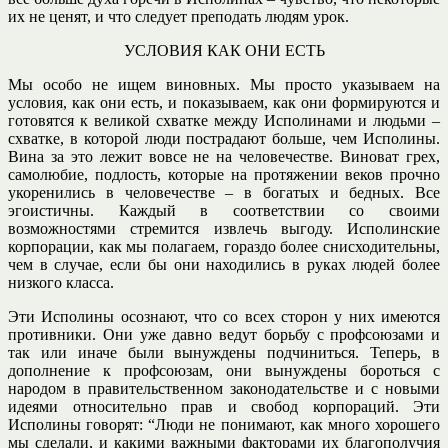
их не ценят, и что следует преподать людям урок.
УСЛОВИЯ КАК ОНИ ЕСТЬ
Мы особо не ищем виновных. Мы просто указываем на
условия, как они есть, и показываем, как они формируются и
готовятся к великой схватке между Исполинами и людьми –
схватке, в которой люди пострадают больше, чем Исполины.
Вина за это лежит вовсе не на человечестве. Виноват грех,
самолюбие, подлость, которые на протяжении веков прочно
укоренились в человечестве – в богатых и бедных. Все
эгоистичны. Каждый в соответствии со своими
возможностями стремится извлечь выгоду. Исполинские
корпорации, как мы полагаем, гораздо более снисходительны,
чем в случае, если бы они находились в руках людей более
низкого класса.
Эти Исполины осознают, что со всех сторон у них имеются
противники. Они уже давно ведут борьбу с профсоюзами и
так или иначе были вынуждены подчиниться. Теперь, в
дополнение к профсоюзам, они вынуждены бороться с
народом в правительственном законодательстве и с новыми
идеями относительно прав и свобод корпораций. Эти
Исполины говорят: “Люди не понимают, как много хорошего
мы сделали, и какими важными факторами их благополучия