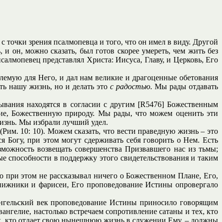
с точки зрения псалмопевца и того, что он имел в виду. Другой
 и он, можно сказать, был готов скорее умереть, чем жить без
салмопевец представлял Христа: Иисуса, Главу, и Церковь, Его
лемую для Него, и дал нам великие и драгоценные обетования
ть нашу жизнь, но и делать это
с радостью
. Мы рады отдавать
зывания находятся в согласии с другим [R5476] Божественным
ртие, Божественную природу. Мы рады, что можем оценить эти
жизнь. Мы избрали лучший удел.
Рим. 10: 10). Можем сказать, что вести праведную жизнь – это
я Богу, при этом могут сдерживать себя говорить о Нем. Есть
зможность возвещать совершенства Призвавшего нас из тьмы;
ые способности в поддержку этого свидетельствования и таким
о при этом не рассказывал ничего о Божественном Плане, Его,
книжники и фарисеи, Его проповедование Истины опровергало
вангельский век проповедование Истины приносило говорящим
ангелие, настолько встречаем сопротивление сатаны и тех, кто
ех, кто отдает свою нынешнюю жизнь в служении Ему, – должны