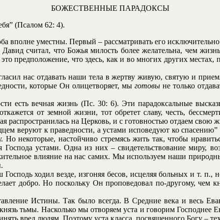
БОЖЕСТВЕННЫЕ ПАРАДОКСЫ
бя” (Псалом 62: 4).
оба вполне уместны. Первый – рассматривать его исключительно 
 Давид считал, что Божья милость более желательна, чем жизнь,
это предположение, что здесь, как и во многих других местах, п
гласил нас отдавать наши тела в жертву живую, святую и прием
дности, которые Он олицетворяет, мы
готовы
не только отдава
ти есть вечная жизнь (Пс. 30: 6). Эти парадоксальные выска
 откажется от земной жизни, тот обретет славу, честь, бессме
ая распространилась на Церковь, и с готовностью отдаем свою 
цем веруют к праведности, а устами исповедуют ко спасению” (
 Но некоторые, настойчиво стремясь жить так, чтобы нравитьс
 Господа устами. Одна из них – свидетельствование миру, во
ожительное влияние на нас самих. Мы используем наши природн
.
осподь ходил везде, изгоняя бесов, исцеляя больных и т. п., н
делает добро. Но поскольку Он проповедовал по-другому, чем 
ставление Истины. Так было всегда. В Средние века и весь Е
 князь тьмы. Насколько мы отворяем уста и говорим Господнее Ев
инять вред людям. Поэтому уста класса, посвященного Богу – т