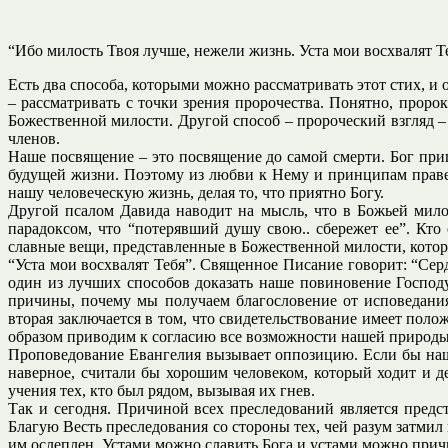
“Ибо милость Твоя лучше, нежели жизнь. Уста мои восхвалят Те
Есть два способа, которыми можно рассматривать этот стих, и 
– рассматривать с точки зрения пророчества. Понятно, пророк
Божественной милости. Другой способ – пророческий взгляд – 
членов.
Наше посвящение – это посвящение до самой смерти. Бог при
будущей жизни. Поэтому из любви к Нему и принципам праве
нашу человеческую жизнь, делая то, что приятно Богу.
Другой псалом Давида наводит на мысль, что в Божьей милос
парадоксом, что “потерявший душу свою.. сбережет ее”. Кто
славные вещи, представленные в Божественной милости, котор
“Уста мои восхвалят Тебя”. Священное Писание говорит: “Серд
один из лучших способов доказать наше повиновение Господу.
причины, почему мы получаем благословение от исповедания
вторая заключается в том, что свидетельствование имеет пол
образом приводим к согласию все возможности нашей природы
Проповедование Евангелия вызывает оппозицию. Если бы наш Г
наверное, считали бы хорошим человеком, который ходит и 
учения тех, кто был рядом, вызывая их гнев.
Так и сегодня. Причиной всех преследований является пред
Благую Весть преследования со стороны тех, чей разум затмил
им ослеплен. Устами можно славить Бога и устами можно прич