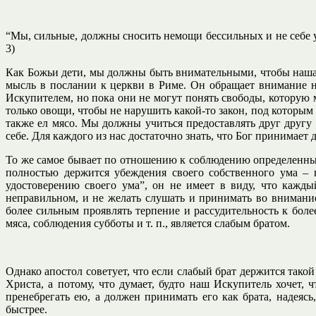
“Мы, сильные, должны сносить немощи бессильных и не себе у
3)
Как Божьи дети, мы должны быть внимательными, чтобы наша 
мысль в послании к церкви в Риме. Он обращает внимание на
Искупителем, но пока они не могут понять свободы, которую мы
только овощи, чтобы не нарушить какой-то закон, под которым 
также ел мясо. Мы должны учиться предоставлять друг другу
себе. Для каждого из нас достаточно знать, что Бог принимает 
То же самое бывает по отношению к соблюдению определенных 
полностью держится убеждения своего собственного ума – в
удостоверению своего ума”, он не имеет в виду, что кажды
неправильном, и не желать слушать и принимать во внимание
более сильным проявлять терпение и рассудительность к боле
мяса, соблюдения субботы и т. п., является слабым братом.
Однако апостол советует, что если слабый брат держится тако
Христа, а потому, что думает, будто наш Искупитель хочет,
пренебрегать ею, а должен принимать его как брата, надеяс
быстрее.