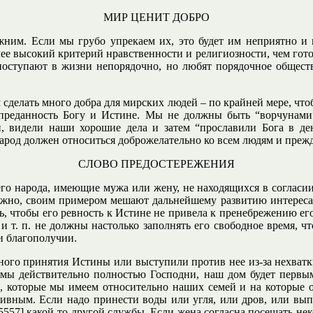
МИР ЦЕНИТ ДОБРО
им. Если мы грубо упрекаем их, это будет им неприятно и в
е высокий критерий нравственности и религиозности, чем готов
поступают в жизни непорядочно, но любят порядочное обществ
м сделать много добра для мирских людей – по крайней мере, чт
т преданность Богу и Истине. Мы не должны быть “ворчунами
и, видели наши хорошие дела и затем “прославили Бога в д
род должен относиться доброжелательно ко всем людям и прежде 
СЛОВО ПРЕДОСТЕРЕЖЕНИЯ
го народа, имеющие мужа или жену, не находящихся в согласии 
жно, своим примером мешают дальнейшему развитию интереса у
ь, чтобы его ревность к Истине не привела к пренебрежению ег
 и т. п. не должны настолько заполнять его свободное время, ч
и благополучии.
лного принятия Истины или выступили против нее из-за нехватк
 мы действительно полностью Господни, наш дом будет первым 
й, которые мы имеем относительно наших семей и на которые о
ивным. Если надо принести воды или угля, или дров, или вы
5557] какой-то другой службы. Если жена согласна посещать неко