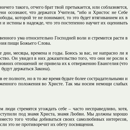
ичего такого, отчего брат твой претыкается, или соблазняется,
ени осознают, что держатся Учителя, “ибо и Христос не Себе
боды, которой те не понимают, то это будет втягиванием их в
и и истины в надежде, что это постепенно научит их оценивать
венного ума относительно Господней воли и стремится расти в
оения пищи Божьего Слова.
 дни, месяцы, времена и годы. Боюсь за вас, не напрасно ли я
ство. Он увидел в них доказательство того, что они не росли к
сыновних отношений не привела их к отвержению Евангелия (что
 будут держаться Закона).
 ее полноте, но в то же время будьте более сострадательными и
аженного положения во Христе. Так мы носим немощи слабых
люди стремятся угождать себе – часто несправедливо, хотя,
ы вступили под знамя Христа, знамя Любви. Мы должны хорошо
 вместо того чтобы добиваться своих самолюбивых интересов,
сли это не противоречит их обету посвящения.