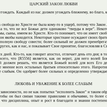
ЦАРСКИЙ ЗАКОН ЛЮБВИ
гождать. Каждый из нас должен угождать ближнему, во благо, к
свобода во Христе не была кому-то в ущерб, потому что Закон 
 то, что не все Божьи дети одинаково “тверды в вере”. Некото
, сыны, имеем во Христе. Кто-то понимает, что он имеет свобод
он якобы находится. Некоторые христиане осуждают своих братье
 полную свободу совести; более сильный не должен пренебрегат
других, как и нас, и показывает Свое принятие, благословляя в С
дней. Кто-то, как говорит апостол, отличает день ото дня; в т
сего, что [R5556] является, как он верит, для него волей Бо
й должен решать, что является Божьей волей для всех Его д
 мнение всех остальных братьев относительно этого. Напротив,
е слабым. Он одобряет более сильных и определенно утверждае
ЛЮБОВЬ И УВАЖЕНИЕ К БОЛЕЕ СЛАБЫМ
й зависимости, но не как попытки “исполнить Закон” и таким о
 чтобы он был связан такими правилами и обычаями, то более с
ь, что дисциплина, опыт и рост в благодати и знании постепен