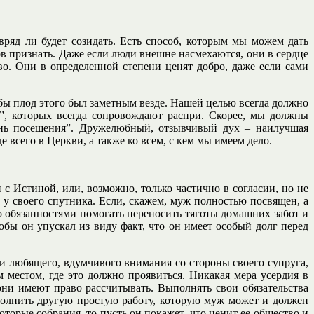
ряд ли будет созидать. Есть способ, которым мы можем дать
 признать. Даже если люди внешне насмехаются, они в сердце
о. Они в определенной степени ценят добро, даже если сами
обы плод этого был заметным везде. Нашей целью всегда должно
”, которых всегда сопровождают распри. Скорее, мы должны
ень посещения”. Дружелюбный, отзывчивый дух – наилучшая
всего в Церкви, а также ко всем, с кем мы имеем дело.
с Истиной, или, возможно, только частично в согласии, но не
 своего спутника. Если, скажем, муж полностью посвящен, а
о обязанностями помогать переносить тяготы домашних забот и
тобы он упускал из виду факт, что он имеет особый долг перед
и любящего, вдумчивого внимания со стороны своего супруга,
местом, где это должно проявиться. Никакая мера усердия в
ни имеют право рассчитывать. Выполнять свои обязательства
полнить другую простую работу, которую муж может и должен
торые собрания, то пусть он покажет, что ценит ее общество и