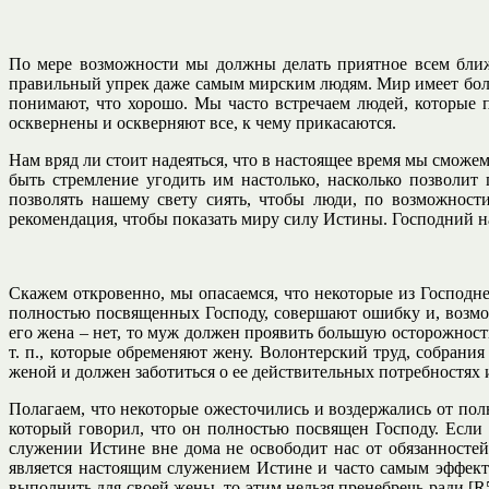
По мере возможности мы должны делать приятное всем ближн
правильный упрек даже самым мирским людям. Мир имеет боле
понимают, что хорошо. Мы часто встречаем людей, которые 
осквернены и оскверняют все, к чему прикасаются.
Нам вряд ли стоит надеяться, что в настоящее время мы сможе
быть стремление угодить им настолько, насколько позволи
позволять нашему свету сиять, чтобы люди, по возможност
рекомендация, чтобы показать миру силу Истины. Господний на
Скажем откровенно, мы опасаемся, что некоторые из Господне
полностью посвященных Господу, совершают ошибку и, возмо
его жена – нет, то муж должен проявить большую осторожност
т. п., которые обременяют жену. Волонтерский труд, собрания
женой и должен заботиться о ее действительных потребностях 
Полагаем, что некоторые ожесточились и воздержались от по
который говорил, что он полностью посвящен Господу. Если
служении Истине вне дома не освободит нас от обязанносте
является настоящим служением Истине и часто самым эффект
выполнить для своей жены, то этим нельзя пренебречь ради [R