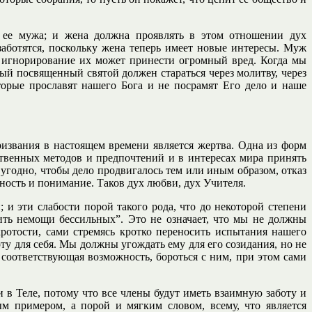
 ее мужа; и жена должна проявлять в этом отношении дух
 заботятся, поскольку жена теперь имеет новые интересы. Муж
и игнорирование их может принести огромный вред. Когда мы
ый посвященный святой должен стараться через молитву, через
орые прославят нашего Бога и не посрамят Его дело и наше
извания в настоящем времени является жертва. Одна из форм
ственных методов и предпочтений и в интересах мира принять
 угодно, чтобы дело продвигалось тем или иным образом, отказ
зность и понимание. Таков дух любви, дух Учителя.
и эти слабости порой такого рода, что до некоторой степени
ить немощи бессильных”. Это не означает, что мы не должны
кротости, сами стремясь кротко переносить испытания нашего
ту для себя. Мы должны угождать ему для его созидания, но не
 соответствующая возможность, бороться с ним, при этом сами
ии в Теле, потому что все члены будут иметь взаимную заботу и
ым примером, а порой и мягким словом, всему, что является