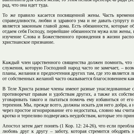
рад, что она идет туда.
То же правило касается посвященной жены. Часть времен
справедливости, любви и здравого ума и не давать супругу п
является законным главой дома. Есть обязанности, которые
отдаем себя Господу, первейшие обязанности мужа или жены, 
изучение Слова и Божественного провидения в жизни распо
христианское признание.
Каждый член царственного священства должен помнить, что 
служения, которую Господний народ часто не замечает, – во
планы, желания и предпочтения других там, где это является 
от собственных желаний часто оказывается благословением как 
В Теле Христа разные члены имеют разные унаследованные сл
противоречат правам и удобствам других, а также их собст
уговаривать такого и пытаться помочь ему избавиться от ег
терпения. Мы, прежде всего, должны искать для него добра, а
через простое игнорирование его недостатка, словно мы счит
кротко и терпеливо подвергаясь неудобствам, которые это прин
Апостол затем дает понять (1 Кор. 12: 24-26), что если преоб
любовь друг к другу – заботу, которая стремится ободрять