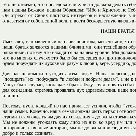
Это не означает, что последователи Христа должны делать себе
нам нашим Вождем, нашим Образцом: “Ибо и Христос не Себе 
Он отрекся от Своих плотских интересов и наслаждений в пол
отказаться от собственной воли и вести бескорыстную жизнь 
НАШИ БРАТЬ
Имея свет, направленный на слова апостола, мы считаем, что в
наши братья являются нашими ближними; они теснейшим обра
ближними, потому что находятся на нашем уровне. Мы должны 
что во многих случаях это было бы совершенно противополо
будем побуждать их духовный разум к любви, вере, усердию, до
Для нас невозможно угодить всем людям. Наша энергия долж
“поощрять” их, побуждать “к любви и добрым делам”, а не к 
Могут быть случаи, когда даже братья будут чувствовать себ
для созидания, стремясь проявлять дух здравомыслия, наше по
или нет.
Поэтому, пусть каждый из нас прилагает усилия, чтобы “уго
наши семьи. Конечно, наша семья должна быть первой относи
стремиться угождать им для их созидания – должны стремиться 
Мы не должны угождать кому-либо из них во вред им или ка
нехорошие, скверные истории, мы не должны присоединяться
добро и только созидать.