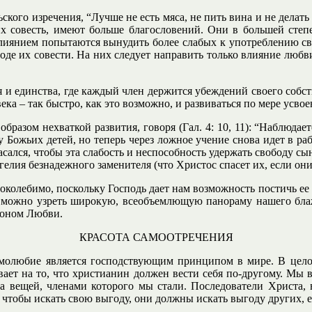
ого изречения, “Лучше не есть мяса, не пить вина и не делать н
 их совесть, имеют больше благословений. Они в большей степ
влиянием попытаются вынудить более слабых к употреблению сво
боде их совести. На них следует направить только влияние любв
и единства, где каждый член держится убеждений своего собст
века – так быстро, как это возможно, и развиваться по мере усв
разом нехваткой развития, говоря (Гал. 4: 10, 11): “Наблюдаете
ду Божьих детей, но теперь через ложное учение снова идет в раб
пасался, чтобы эта слабость и неспособность удержать свободу 
гелия безнадежного заменителя (что Христос спасет их, если они
околебимо, поскольку Господь дает нам возможность постичь ее в
да можно узреть широкую, всеобъемлющую панораму нашего бл
аконом Любви.
КРАСОТА САМООТРЕЧЕНИЯ
амолюбие является господствующим принципом в мире. В целом 
ывает на то, что христианин должен вести себя по-другому. М
ка вещей, членами которого мы стали. Последователи Христа,
чтобы искать свою выгоду, они должны искать выгоду других, е