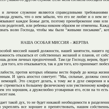
и и личное служение являются справедливыми требованиями
овода думать, что о нем забыли, что его не любят и о нем не
 обязывают каждое Божье дитя, поэтому пренебрежение ими ил
или родителей, или ребенка никоим образом не отменены. Кажд
знать волю Господа, чтобы мы были “живыми письмами”, кот
НАША ОСОБАЯ МИССИЯ – ЖЕРТВА
особой миссией нашей должности, нашей занятости, нашего пр
зможность отказаться от собственных желаний и планов, от соб
лишь делом личных предпочтений. Там где Господу, верим, будет
для того, кто отказывается, так и для того, кто принимает любе
абости, против которых обязаны вести борьбу до конца жизни; 
венным. И здесь апостол советует: “Мы, сильные, должны снос
о немощей. Это следует делать, к тому же в духе смирения и 
 не стремиться к большему физическому или умственному комфор
аем это хорошим, а дружелюбно уговаривая его, если на то есть
осит нам.
ладает такой дух, то не будет никакой необходимости в разделен
 и укреплять все хорошее и препятствовать, нашим собственн