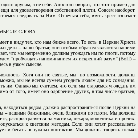
одить другим, а не себе. Апостол говорит, что этот пример дан
ещи для удовлетворения собственной плоти. Совсем наоборот,
аемся следовать за Ним. Отречься себя, взять крест означает
МЫСЛЕ СЛОВА
еет в виду тех, кто нам ближе всего. То есть, в Церкви Христа
ьи дети – наши братья; они особым образом являются нашими
чает, что мы непременно должны угождать им по плоти, потому
удем “пробуждать напоминанием их искренний разум” (ВоП) –
десь в узком смысле.
зможность. Хотя они не святые, мы, по возможности, должны
зможно, мы не всегда сумеем угодить людям для их созидания.
ть им. Однако мы считаем, что если мы стараемся угождать им
мо от того, имеет оно одобрение других, в том числе братьев,
, находиться рядом должно распространяться после Церкви на
лены – нашими ближними, очень близкими по плоти. Мы должны
еть, распространяется на мясника, пекаря, молочника и прочих.
пускаться к светским методам. Если они хотят рассказывать
ует избегать ненужных контактов. Мы должны творить только