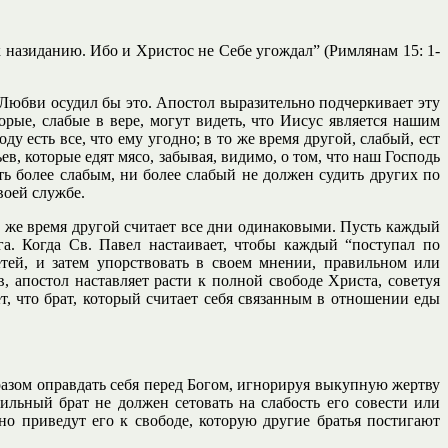
 назиданию. Ибо и Христос не Себе угождал” (Римлянам 15: 1-
Любви осудил бы это. Апостол выразительно подчеркивает эту
рые, слабые в вере, могут видеть, что Иисус является нашим
у есть все, что ему угодно; в то же время другой, слабый, ест
в, которые едят мясо, забывая, видимо, о том, что наш Господь
ь более слабым, ни более слабый не должен судить других по
воей службе.
о же время другой считает все дни одинаковыми. Пусть каждый
га. Когда Св. Павел настаивает, чтобы каждый “поступал по
етей, и затем упорствовать в своем мнении, правильном или
 апостол наставляет расти к полной свободе Христа, советуя
т, что брат, который считает себя связанным в отношении еды
бразом оправдать себя перед Богом, игнорируя выкупную жертву
ильный брат не должен сетовать на слабость его совести или
но приведут его к свободе, которую другие братья постигают