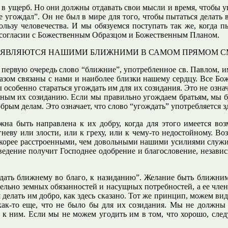
 в ущерб. Но они должны отдавать свои мысли и время, чтобы уг
угождал”. Он не был в мире для того, чтобы пытаться делать в
ьзу человечества. И мы обязуемся поступать так же, когда пыт
в согласии с Божественным Образцом и Божественным Планом.
Я ЯВЛЯЮТСЯ НАШИМИ БЛИЖНИМИ В САМОМ ПРЯМОМ С
 первую очередь слово “ближние”, употребленное св. Павлом, им
зом связаны с нами и наиболее близки нашему сердцу. Все Бож
особенно стараться угождать им для их созидания. Это не озна
жным их созиданию. Если мы правильно угождаем братьям, мы б
брым делам. Это означает, что слово “угождать” употребляется з
на быть направлена к их добру, когда для этого имеется во
гневу или злости, или к греху, или к чему-то недостойному. Во
я скорее расстроенными, чем довольными нашими усилиями служи
ведение получит Господнее одобрение и благословение, независи
ждать ближнему во благо, к назиданию”. Желание быть ближним
тельно земных обязанностей и насущных потребностей, а ее ч
делать им добро, как здесь сказано. Тот же принцип, можем вид
к-то еще, что не было бы для их созидания. Мы не должны о
 к ним. Если мы не можем угодить им в том, что хорошо, след