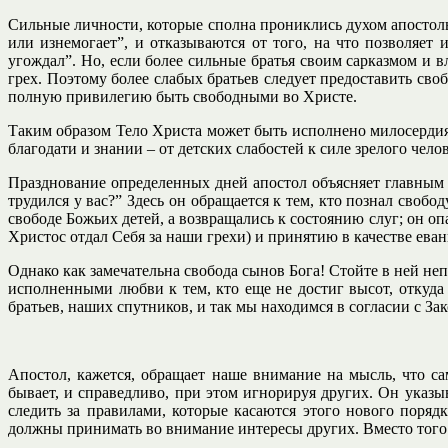
Сильные личности, которые сполна прониклись духом апостольск
или изнемогает”, и отказываются от того, на что позволяет
угождал”. Но, если более сильные братья своим сарказмом и 
грех. Поэтому более слабых братьев следует предоставить сво
полную привилегию быть свободными во Христе.
Таким образом Тело Христа может быть исполнено милосердия 
благодати и знании – от детских слабостей к силе зрелого чело
Празднование определенных дней апостол объясняет главным об
трудился у вас?” Здесь он обращается к тем, кто познал свобо
свободе Божьих детей, а возвращались к состоянию слуг; он о
Христос отдал Себя за наши грехи) и принятию в качестве еван
Однако как замечательна свобода сынов Бога! Стойте в ней неп
исполненными любви к тем, кто еще не достиг высот, отку
братьев, наших спутников, и так мы находимся в согласии с З
Апостол, кажется, обращает наше внимание на мысль, что с
бывает, и справедливо, при этом игнорируя других. Он указ
следить за правилами, которые касаются этого нового поряд
должны принимать во внимание интересы других. Вместо того 