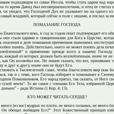
 самым подходящим из семьи Иессея, чтобы стать царем над нар
я на то время Давид был несовершеннолетним, и отец не считал 
, он увидел, что Господний Дух не указывает ни на одного из
 самый младший, который сейчас в поле с овцами, и послал за н
ПОМАЗАНИЕ ГОСПОДА
а Евангельского века, и год за годом опыт подтверждает его о
ы они стали царями и священниками для Бога в Царстве, кото
ть опасения в деле помазания преемников нынешних институций,
особен понять. Действительно, никто не может понять дела печа
озлюбленный” и применимо прежде всего к нашему Господу
, каждый из которых должен быть возлюбленным, иначе он не мо
 как Он возлюбил нас. Не лишне сказать, что все, принявшие э
 и друг к другу, иначе они не будут Его.
твовать в Тысячелетней славе, чтобы благословить мир (как бо
ься, так и с теми, кого Господь избирает и помазывает к Свое
подним Помазанником, Его народ прятал, так сказать, от Него св
 сухой земли”. То же самое с членами Его Тела, избранной Цер
 доныне” – ради Истины (1 Кор. 4: 13).
КТО МОЖЕТ ЧИТАТЬ СЕРДЦЕ?
е много [из вас] мудрых по плоти, не много сильных, не много б
е Он обещал любящим Его?” Этот Божественный принцип избира