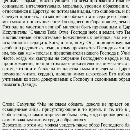
ценимое людьми, можно увидеть на всем протяжении Евангел
социально, интеллектуально, морально, уровнем образования,
относящейся к Царству, но потом мы видим, что ошиблись, и по
Следует признать, что мы не способны читать сердце и с радо
мы сможем понять значение Господнего выбора полнее, чем с
Господь не удостоил великой милости быть призванным к Царс
Искупитель: “Славлю Тебя, Отче, Господи неба и земли, что Т
Наставленные относительно Божественных методов, мы не 
искренности сердца к Богу, и тем, кому Он, по-видимому, 
особенно радоваться теми, к кому проявляется Господняя милос
им, так как мы – послы и представители нашего Господа и Учит
Часто, когда мы смотрим на собрание Господнего народа и в
происхождения, но при этом дают доказательства помазания от
о том, что они избавлены от царства тьмы и введены в Царст
неумение читать сердце), прошли мимо некоторых Его избра
учтивыми ко всем, доверчивыми к Господу и склонными обращат
помазать Давида.
Слова Самуила: “Мы не сядем обедать, доколе не придет он
освященные лица, присутствующие в то время, и те, кто в
Собственно, о таком пиршестве была речь, когда пророк решил
самым важным лицом среди собравшихся.
Вероятно, в этом мы можем увидеть также образ Господнего бл