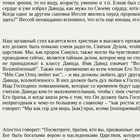
точки зрения, то по виду, возрасту, умению и т.п. Елиав был
сердце и уже избрал Давида, как мужа по Своему сердцу, хот
Когда один за другим сыновья Иессея явились перед пророком
здесь?” Иессей неожиданно вспомнил, что есть еще юноша, его
Наш заглавный стих касается всех христиан и высокого призыв
кто должен быть помазан елеем радости, Святым Духом, чтоб
царствам. Мы, как пророк Самуил, также могли бы чувствова
проводимое сейчас, является тайным делом, которое мир не сп
не принадлежат к классу Давида. Имя Давид означает “В
Возлюбленный”. Также оно применимо ко всем членам Его Тела
“Ибо Сам Отец любит вас”, – и мы должны любить друг друга,
Давида, возлюбленного. В них должен быть дух любви к Господу
Ища Господних помазанников, которые со временем будут царс
считали Давида кем-то малозначительным, чтобы с ним считат
Его братья, и когда зашла речь о том, что Он должен быть Гос
непригодным к чему-то большому и славному – “как росток из
говорит: “Мы как сор для мира, [как] прах, всеми [попираемый]
Апостол говорит: “Посмотрите, братия, кто вы, призванные: н
Бог быть богатыми верою и наследниками Царствия, которо