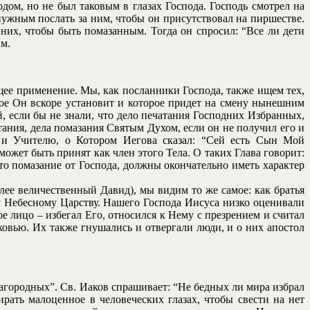
одом, но не был таковым в глазах Господа. Господь смотрел на
нужным послать за ним, чтобы он присутствовал на пиршестве.
 них, чтобы быть помазанным. Тогда он спросил: “Все ли дети
им.
бщее применение. Мы, как посланники Господа, также ищем тех,
рое Он вскоре установит и которое придет на смену нынешним
 если бы не знали, что дело печатания Господних Избранных,
тания, дела помазания Святым Духом, если он не получил его и
 и Учителю, о Котором Иегова сказал: “Сей есть Сын Мой
жет быть принят как член этого Тела. О таких Глава говорит:
то помазание от Господа, должны окончательно иметь характер
лее величественный Давид), мы видим то же самое: как братья
му Небесному Царству. Нашего Господа Иисуса низко оценивали
ое лицо – избегал Его, относился к Нему с презрением и считал
ковью. Их также гнушались и отвергали люди, и о них апостол
лагородных”. Св. Иаков спрашивает: “Не бедных ли мира избрал
ть малоценное в человеческих глазах, чтобы свести на нет