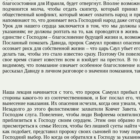
благосостояния для Израиля, будет отвергнут. Вполне возмож
подчинится молча, чтобы отдать скипетр, который приня
общественный конфликт, который может охватить народ и пр
напоминают то, что донимает весь Господний народ даже сегод
Урок для нашего сердца заключается в том, что мы должны 
указаниям; не должны роптать на то, как проводятся в жизнь 
единстве с Господом – благословение будущей жизни и, возмо
Посланный помазать Давида, пророк Самуил проявил опасения
осознает риск для собственной жизни – что царь Саул убьет ег
делать так, чтобы это стало известно сразу. Поэтому Он пове
свое время станет известен всем и взойдет на престол. В т
видимому, что помазание означает особенное благословение и
рассказал Давиду в личном разговоре о значении помазания, так
Наша лекция начинается с того, что пророк Самуил прибыл 
стороны какого-то из соотечественников, и Бог послал его, 
вынесение наказания. Их опасения исчезли, когда они узнали, 
Незадолго до этого филистимляне захватили Ковчег Завета
Господом слуга. Повеление, чтобы люди Вифлеема освятились
приблизиться к Господу своим сердцем. Этим они образно 
присмотреться к семье Иессея, чтобы без лишней суеты найти ч
как подобает, представил пророку своих сыновей по тому поря
Господний выбор. Но когда он обратился к Господу за указани