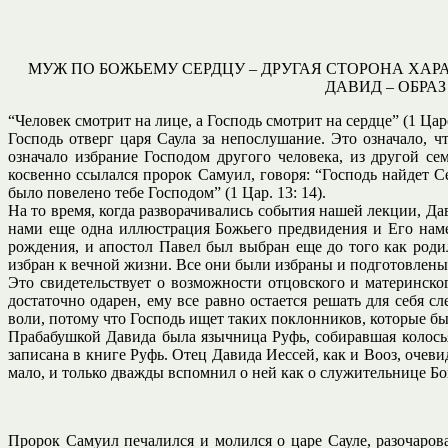
МУЖ ПО БОЖЬЕМУ СЕРДЦУ – ДРУГАЯ СТОРОНА ХА
ДАВИД – ОБРА
“Человек смотрит на лице, а Господь смотрит на сердце” (1 Царс
Господь отверг царя Саула за непослушание. Это означало, чт
означало избрание Господом другого человека, из другой се
косвенно ссылался пророк Самуил, говоря: “Господь найдет С
было повелено тебе Господом” (1 Цар. 13: 14).
На то время, когда разворачивались события нашей лекции, Да
нами еще одна иллюстрация Божьего предвидения и Его наме
рождения, и апостол Павел был выбран еще до того как род
избран к вечной жизни. Все они были избраны и подготовлены
Это свидетельствует о возможности отцовского и материнско
достаточно одарен, ему все равно остается решать для себя 
воли, потому что Господь ищет таких поклонников, которые бы 
Прабабушкой Давида была язычница Руфь, собиравшая колосья,
записана в книге Руфь. Отец Давида Иессей, как и Вооз, оче
мало, и только дважды вспомнил о ней как о служительнице Бо
Пророк Самуил печалился и молился о царе Сауле, разочаров