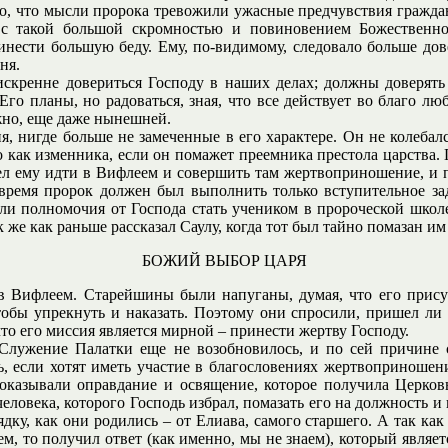
но, что мысли пророка тревожили ужасные предчувствия граждан
л с такой большой скромностью и повиновением Божественн
инести большую беду. Ему, по-видимому, следовало больше дов
ня.
искренне довериться Господу в наших делах; должны доверят
Его планы, но радоваться, зная, что все действует во благо л
жно, еще даже нынешней.
, нигде больше не замеченные в его характере. Он не колебалс
о как изменника, если он помажет преемника престола царства. 
лел ему идти в Вифлеем и совершить там жертвоприношение, и п
о время пророк должен был выполнить только вступительное зад
ли полномочия от Господа стать учеником в пророческой школе
 же как раньше рассказал Саулу, когда тот был тайно помазан им
БОЖИЙ ВЫБОР ЦАРЯ
в Вифлеем. Старейшины были напуганы, думая, что его присутс
чтобы упрекнуть и наказать. Поэтому они спросили, пришел ли
что его миссия является мирной – принести жертву Господу.
. Служение Палатки еще не возобновилось, и по сей причин
, если хотят иметь участие в благословениях жертвоприношени
показывали оправдание и освящение, которое получила Церков
еловека, которого Господь избрал, помазать его на должность и
дку, как они родились – от Елиава, самого старшего. А так как 
ем, то получил ответ (как именно, мы не знаем), который являет