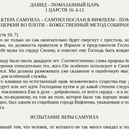
ДАВИД – ПОМАЗАННЫЙ ЦАРЬ
1 ЦАРСТВ 16: 4-13
РАКТЕРА САМУИЛА – САМУИЛ ПОСЛАН В ВИФЛЕЕМ – 
З ЦЕРКВИ ВО ПЛОТИ – БОЖЕСТВЕННЫЙ МЕТОД СОБИРА
тв 16: 7).
о не только он сам окончательно будет свергнут с престола, но
мьи, на должность правителя в Израиле и представителя Госп
ебе мужа по сердцу Своему, и повелит ему Господь быть вождем 
виду было около двадцати лет. Соответственно, слова пророка б
рения относительно тех, кого Он особенно использует в Своей
ился. Мы должны размежевать уже сказанное и ошибочную мысл
 для особенной службы.
го влияния на естественный нрав человеческого существа еще 
следует или нет идти Господним путем и до какой степени сле
поклонялись Ему в духе – добровольно, от всего сердца – и в ис
 по-видимому, на том же поле, которое было так хорошо знако
видно, был одним из старейшин города Вифлеема, уважаемым и 
га.
ИСПЫТАНИЕ ВЕРЫ САМУИЛА
анный тем, что человек, от которого он так много ожидал и по