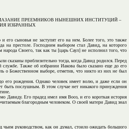
ПОМАЗАНИЕ ПРЕЕМНИКОВ НЫНЕШНИХ ИНСТИТУЦИЙ –
НИЯ ИЗБРАННЫХ
 и его сыновья не заступят его на нем. Более того, это также
ода на престоле. Господним выбором стал Давид, на которого
народа Своего, так как ты [царь Саул] не исполнил того, что
ыли сказаны приблизительно тогда, когда Давид родился. Перед
 службе. Также об избрании Иакова было сказано еще до его
ь о Божественном выборе, отметив, что никто из них не был
до его рождения. Однако человек имеет волю, и даже если он
дует быть послушным. В этом случае нет никакого принуждения
тине.
мо Давиду. Его прадед имел имя Вооз, и его короткая история
почитаемым благородным человеком. О своей матери Давид знал
д чьим руководством, как он думал, стоило ожидать большого