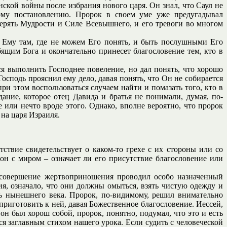
ской войны после избрания нового царя. Он знал, что Саул не
ому постановлению. Пророк в своем уме уже предугадывал
ерять Мудрости и Силе Всевышнего, и его тревоги во многом
ь Ему там, где не можем Его понять, и быть послушными Его
юбящим Бога и окончательно принесет благословение тем, кто в
я выполнить Господнее повеление, но дал понять, что хорошо
Господь прояснил ему дело, давая понять, что Он не собирается
ри этом воспользоваться случаем найти и помазать того, кто в
ание, которое отец Давида и братья не понимали, думая, по-
 или нечто вроде этого. Однако, вполне вероятно, что пророк
 на царя Израиля.
твие свидетельствует о каком-то грехе с их стороны или со
 он с миром – означает ли его присутствие благословение или
е совершение жертвоприношения проводил особо назначенный
я, означало, что они должны омыться, взять чистую одежду и
ь нынешнего века. Пророк, по-видимому, решил внимательно
 приготовить к ней, давая Божественное благословение. Иессей,
он был хорош собой, пророк, понятно, подумал, что это и есть
ся заглавным стихом нашего урока. Если судить с человеческой