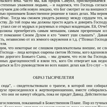
ьского века. Часто мы, как пророк Самуил, присматриваемся 
 степенью уважения людьми, – и надеемся, что Господь соглас
лучаем для себя новую лекцию, что Бог смотрит не на внешность,
стью принимаем Божественное решение в таких делах. Мы верим, 
ейчас. Тогда мы сможем увидеть разницу между сердцем тех, ко
тву. До той поры мы должны просто ждать и доверять Господу,
ы утаил сие от мудрых и разумных и открыл младенцам. Ей, Отче
должны пренебрегать самым меньшим, самым презренным или 
дает помазание Своим Духом и кто “имеет уши слышать”. Давая
ть, независимо от их земного окружения и т.д. (“Познал Господ
еля.
идим, что некоторые не слишком привлекательны внешне, не с
 Господа – лица которых озарены светом Истины, кого вдохновляе
во дорогого Божьего Сына, – мы думаем, что если бы Господь 
нных драгоценностей и взяли тех, кого Он отвергает как недо
ься за Его руководством во всех наших делах как Его слуг – та
ОБРАЗ ТЫСЯЧЕЛЕТИЯ
 сюда”, – свидетельствовали о трапезе, в которой они собир
 духе присоединился к жертвоприношению, вместе собирались 
, что они не начнут обедать, пока не придет Давид. Действител
агословения, показанный в Божественном Плане. Пир из тучных я