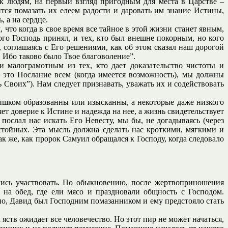
к людям, на первый взгляд пригодным для места в Царстве –
ится помазать их елеем радости и даровать им знание Истины,
 а на сердце.
что когда в свое время все тайное в этой жизни станет явным,
го Господь принял, и тех, кто был внешне покорным, но кого
 соглашаясь с Его решениями, как об этом сказал наш дорогой
! Ибо таково было Твое благоволение”.
малограмотным из тех, кто дает доказательство чистоты и
 это Послание всем (когда имеется возможность), мы должны
ь Своих”). Нам следует признавать, уважать их и содействовать
лишком образованны или изысканны, а некоторые даже низкого
т доверие к Истине и надежда на нее, а жизнь свидетельствует
послал нас искать Его Невесту, мы бы, не догадываясь (через
стойных. Эта мысль должна сделать нас кроткими, мягкими и
к же, как пророк Самуил обращался к Господу, когда следовало
ались участвовать. По обыкновению, после жертвоприношения
на обед, где ели мясо и праздновали общность с Господом.
ьно, Давид был Господним помазанником и ему предстояло стать
ств ожидает все человечество. Но этот пир не может начаться,