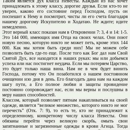
Таким является дух класса Невесты. Каждый из нас хочет
принадлежать к этому классу, дорогие друзья. Если кто-то не
уверен, каково его состояние перед Господом, пусть он
поспешит к Нему и посмотрит, чисты ли его счета благодаря
нашему дорогому Искупителю и Ходатаю. Не ждите; идите
немедленно.
Этот верный класс показан нам в Откровении 7: 3, 4 и 14: 1-5.
Это 144 000, имеющих имя Отца на своих челах. Они поют
новую песню, которую никто не может петь, кроме этих 144
000. Как мы хотим быть среди них! Мы не можем себе
позволить быть где-то еще. После того как Бог дал нам Свой
Святой Дух, все находится в наших руках: мы или добьемся
успеха или нас постигнет неудача. Если мы потеряем Царство,
это будет только наша вина. Нам не в чем будет винить
Господа, потому что Он позаботился о нашем постоянном
очищении изо дня в день. Его благодать дана нам на каждом
шагу пути, а Его полное любви и защиты провидение
постоянно сопровождает нас, если мы верны и послушны в
меру наших способностей.
Классом, который позволяет пятнам накапливаться на своей
одежде, является “великое множество,. которого никто не мог
перечесть” (Отк. 7: 9), то есть те, кто не принадлежит к
определенному, конкретному числу класса Невесты. Они
обязаны перейти через великую скорбь, омыть свои
запятнанные и загрязненные одежды в крови Агнца. Тогда