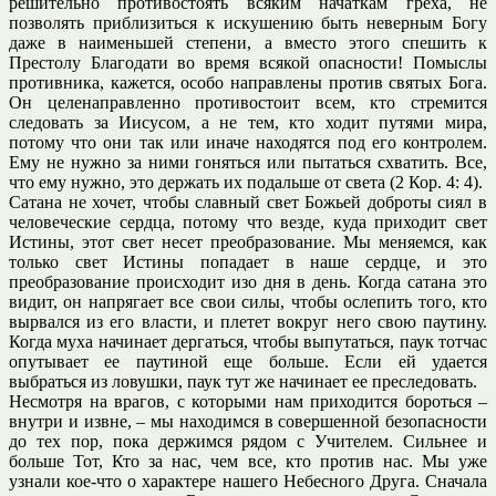
решительно противостоять всяким начаткам греха, не
позволять приблизиться к искушению быть неверным Богу
даже в наименьшей степени, а вместо этого спешить к
Престолу Благодати во время всякой опасности! Помыслы
противника, кажется, особо направлены против святых Бога.
Он целенаправленно противостоит всем, кто стремится
следовать за Иисусом, а не тем, кто ходит путями мира,
потому что они так или иначе находятся под его контролем.
Ему не нужно за ними гоняться или пытаться схватить. Все,
что ему нужно, это держать их подальше от света (2 Кор. 4: 4).
Сатана не хочет, чтобы славный свет Божьей доброты сиял в
человеческие сердца, потому что везде, куда приходит свет
Истины, этот свет несет преобразование. Мы меняемся, как
только свет Истины попадает в наше сердце, и это
преобразование происходит изо дня в день. Когда сатана это
видит, он напрягает все свои силы, чтобы ослепить того, кто
вырвался из его власти, и плетет вокруг него свою паутину.
Когда муха начинает дергаться, чтобы выпутаться, паук тотчас
опутывает ее паутиной еще больше. Если ей удается
выбраться из ловушки, паук тут же начинает ее преследовать.
Несмотря на врагов, с которыми нам приходится бороться –
внутри и извне, – мы находимся в совершенной безопасности
до тех пор, пока держимся рядом с Учителем. Сильнее и
больше Тот, Кто за нас, чем все, кто против нас. Мы уже
узнали кое-что о характере нашего Небесного Друга. Сначала