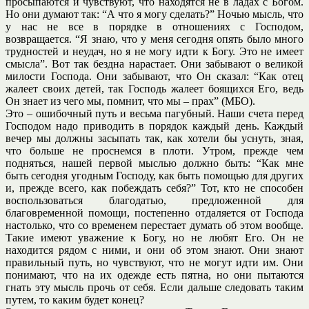
просыпаются и чувствуют, что находятся не в ладах с Богом.
Но они думают так: “А что я могу сделать?” Ночью мысль, что
у нас не все в порядке в отношениях с Господом,
возвращается. “Я знаю, что у меня сегодня опять было много
трудностей и неудач, но я не могу идти к Богу. Это не имеет
смысла”. Вот так бездна нарастает. Они забывают о великой
милости Господа. Они забывают, что Он сказал: “Как отец
жалеет своих детей, так Господь жалеет боящихся Его, ведь
Он знает из чего мы, помнит, что мы – прах” (МБО).
Это – ошибочный путь и весьма пагубный. Наши счета перед
Господом надо приводить в порядок каждый день. Каждый
вечер мы должны засыпать так, как хотели бы уснуть, зная,
что больше не проснемся в плоти. Утром, прежде чем
подняться, нашей первой мыслью должно быть: “Как мне
быть сегодня угодным Господу, как быть помощью для других
и, прежде всего, как побеждать себя?” Тот, кто не способен
воспользоваться благодатью, предложенной для
благовременной помощи, постепенно отдаляется от Господа
настолько, что со временем перестает думать об этом вообще.
Такие имеют уважение к Богу, но не любят Его. Он не
находится рядом с ними, и они об этом знают. Они знают
правильный путь, но чувствуют, что не могут идти им. Они
понимают, что на их одежде есть пятна, но они пытаются
гнать эту мысль прочь от себя. Если дальше следовать таким
путем, то каким будет конец?