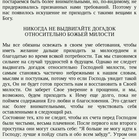
постараемся быть более внимательными, но, по-видимому, не
придерживались признанных нами требований. Поэтому у
нас появилось искушение не приходить с такими вещами к
Богу.
НИКОГДА НЕ ВЫДВИГАЙТЕ ДОГАДОК
ОТНОСИТЕЛЬНО БОЖЬЕЙ МИЛОСТИ
Мы все обязаны освежать в своем уме обетования, чтобы
иметь желание дальше приходить за милосердием и
благодатью во время всякой потребности. Так мы становимся
сильнее на случай трудностей в будущем. Однако не следует
выдвигать догадок относительно Господней милости, тем
самым становясь частично небрежными к нашим словам,
мыслям и поступкам, потому что если Господь увидит такой
дух, Он не будет готов простить нам и восстановить в Своей
милости. Он заберет Свое уверение в прощении, и мы,
возможно, будем приходить к Нему еще долго, пока не
поймем содержания Его любви и благословения. Это сделает
нас более внимательными, чтобы не чувствовать себя
оставленными в следующий раз.
Состояние тех, кто не следит, чтобы их счета перед Господом
были чистыми, весьма плачевное. После первого или второго
проступка они могут сказать себе: “Я больше не могу идти к
Господу; лучше я пойду спать и обо всем забуду”. Утром они