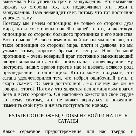
вынуждала Его упрекать грех и заблуждения. Это вызывало
вражду со стороны тех, кто поддерживал эти грехи и
заблуждения. Тьма ненавидит свет, потому что тот постоянно
упрекает тьму.
Поэтому мы имеем оппозицию не только со стороны духа
мира, но и со стороны нашей падшей плоти, и жестокую
оппозицию со стороны большого противника и его воинства.
Вот это мощь! В свое время в нашей жизни мы не знали, что
такое оппозиция со стороны мира, плоти и дьявола, но мы
учимся этому, дорогие братья и сестры. Наш большой
противник – очень коварный враг, постоянно выискивающий
любую возможность, чтобы поймать нас в ловушку или яму,
настроить наших врагов против нас и вызвать всякого рода
преследования и оппозицию. Кто-то может подумать, что
сатана удовлетворился тем, что избрал ошибочный путь, и
скоро скажет: “С меня достаточно!”. Но почему же он не
говорит этого? Потому что является непримиримым врагом
Бога и всего хорошего. Он настолько ожесточил свое сердце
ко всему святому, что не может вернуться к покаянию,
изменить свой путь и начать поступать по-новому.
БУДЬТЕ ОСТОРОЖНЫ, ЧТОБЫ НЕ ВОЙТИ НА ПУТЬ
САТАНЫ
Какое серьезное предостережение для нас твердо и