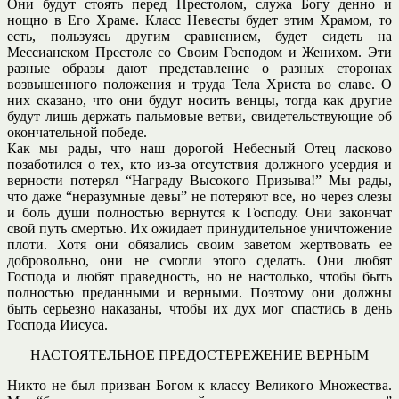
Они будут стоять перед Престолом, служа Богу денно и
нощно в Его Храме. Класс Невесты будет этим Храмом, то
есть, пользуясь другим сравнением, будет сидеть на
Мессианском Престоле со Своим Господом и Женихом. Эти
разные образы дают представление о разных сторонах
возвышенного положения и труда Тела Христа во славе. О
них сказано, что они будут носить венцы, тогда как другие
будут лишь держать пальмовые ветви, свидетельствующие об
окончательной победе.
Как мы рады, что наш дорогой Небесный Отец ласково
позаботился о тех, кто из-за отсутствия должного усердия и
верности потерял “Награду Высокого Призыва!” Мы рады,
что даже “неразумные девы” не потеряют все, но через слезы
и боль души полностью вернутся к Господу. Они закончат
свой путь смертью. Их ожидает принудительное уничтожение
плоти. Хотя они обязались своим заветом жертвовать ее
добровольно, они не смогли этого сделать. Они любят
Господа и любят праведность, но не настолько, чтобы быть
полностью преданными и верными. Поэтому они должны
быть серьезно наказаны, чтобы их дух мог спастись в день
Господа Иисуса.
НАСТОЯТЕЛЬНОЕ ПРЕДОСТЕРЕЖЕНИЕ ВЕРНЫМ
Никто не был призван Богом к классу Великого Множества.