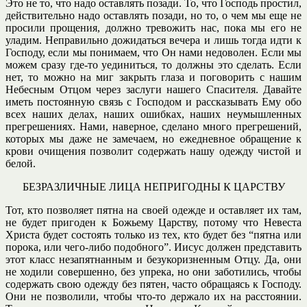
Это не то, что надо оставлять позади. То, что Господь простил,
действительно надо оставлять позади, но то, о чем мы еще не
просили прощения, должно тревожить нас, пока мы его не
уладим. Неправильно дожидаться вечера и лишь тогда идти к
Господу, если мы понимаем, что Он нами недоволен. Если мы
можем сразу где-то уединиться, то должны это сделать. Если
нет, то можно на миг закрыть глаза и поговорить с нашим
Небесным Отцом через заслуги нашего Спасителя. Давайте
иметь постоянную связь с Господом и рассказывать Ему обо
всех наших делах, наших ошибках, наших неумышленных
прегрешениях. Нами, наверное, сделано много прегрешений,
которых мы даже не замечаем, но ежедневное обращение к
крови очищения позволит содержать нашу одежду чистой и
белой.
БЕЗРАЗЛИЧНЫЕ ЛИЦА НЕПРИГОДНЫ К ЦАРСТВУ
Тот, кто позволяет пятна на своей одежде и оставляет их там,
не будет пригоден к Божьему Царству, потому что Невеста
Христа будет состоять только из тех, кто будет без “пятна или
порока, или чего-либо подобного”. Иисус должен представить
этот класс незапятнанным и безукоризненным Отцу. Да, они
не ходили совершенно, без упрека, но они заботились, чтобы
содержать свою одежду без пятен, часто обращаясь к Господу.
Они не позволили, чтобы что-то держало их на расстоянии.