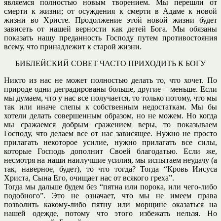
являемся полностью новым творением. Мы перешли от
смерти к жизни; от осуждения к смерти в Адаме к новой
жизни во Христе. Продолжение этой новой жизни будет
зависеть от нашей верности как детей Бога. Мы обязаны
показать нашу преданность Господу путем противостояния
всему, что принадлежит к старой жизни.
БИБЛЕЙСКИЙ СОВЕТ ЧАСТО ПРИХОДИТЬ К БОГУ
Никто из нас не может полностью делать то, что хочет. По
природе одни деградированы больше, другие – меньше. Если
мы думаем, что у нас все получается, то только потому, что мы
так или иначе слепы к собственным недостаткам. Мы бы
хотели делать совершенным образом, но не можем. Но когда
мы сражаемся добрым сражением веры, то показываем
Господу, что делаем все от нас зависящее. Нужно не просто
прилагать некоторое усилие, нужно прилагать все силы,
которые Господь дополнит Своей благодатью. Если же,
несмотря на наши наилучшие усилия, мы испытаем неудачу (а
так, наверное, будет), то что тогда? Тогда “Кровь Иисуса
Христа, Сына Его, очищает нас от всякого греха”.
Тогда мы дальше будем без “пятна или порока, или чего-либо
подобного”. Это не означает, что мы не имеем права
позволить какому-либо пятну или морщине оказаться на
нашей одежде, потому что этого избежать нельзя. Но