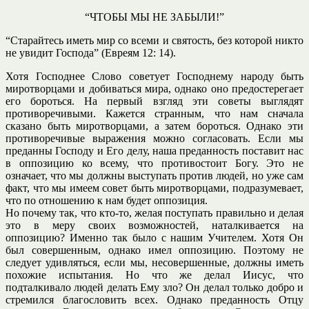
“ЧТОБЫ
МЫ НЕ ЗАБЫЛИ!”
“Старайтесь иметь мир со всеми и святость, без которой никто
не увидит Господа” (Евреям 12: 14).
Хотя Господнее Слово советует Господнему народу быть
миротворцами и добиваться мира, однако оно предостерегает
его бороться. На первый взгляд эти советы выглядят
противоречивыми. Кажется странным, что нам сначала
сказано быть миротворцами, а затем бороться. Однако эти
противоречивые выражения можно согласовать. Если мы
преданны Господу и Его делу, наша преданность поставит нас
в оппозицию ко всему, что противостоит Богу. Это не
означает, что мы должны выступать против людей, но уже сам
факт, что мы имеем совет быть миротворцами, подразумевает,
что по отношению к нам будет оппозиция.
Но почему так, что кто-то, желая поступать правильно и делая
это в меру своих возможностей, наталкивается на
оппозицию? Именно так было с нашим Учителем. Хотя Он
был совершенным, однако имел оппозицию. Поэтому не
следует удивляться, если мы, несовершенные, должны иметь
похожие испытания. Но что же делал Иисус, что
подталкивало людей делать Ему зло? Он делал только добро и
стремился благословить всех. Однако преданность Отцу