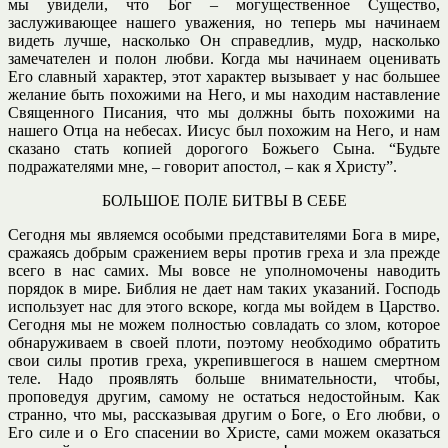
мы увидели, что Бог – могущественное Существо,
заслуживающее нашего уважения, но теперь мы начинаем
видеть лучше, насколько Он справедлив, мудр, насколько
замечателен и полон любви. Когда мы начинаем оценивать
Его славный характер, этот характер вызывает у нас большее
желание быть похожими на Него, и мы находим наставление
Священного Писания, что мы должны быть похожими на
нашего Отца на небесах. Иисус был похожим на Него, и нам
сказано стать копией дорогого Божьего Сына. “Будьте
подражателями мне, – говорит апостол, – как я Христу”.
БОЛЬШОЕ ПОЛЕ БИТВЫ В СЕБЕ
Сегодня мы являемся особыми представителями Бога в мире,
сражаясь добрым сражением веры против греха и зла прежде
всего в нас самих. Мы вовсе не уполномочены наводить
порядок в мире. Библия не дает нам таких указаний. Господь
использует нас для этого вскоре, когда мы войдем в Царство.
Сегодня мы не можем полностью совладать со злом, которое
обнаруживаем в своей плоти, поэтому необходимо обратить
свои силы против греха, укрепившегося в нашем смертном
теле. Надо проявлять больше внимательности, чтобы,
проповедуя другим, самому не остаться недостойным. Как
странно, что мы, рассказывая другим о Боге, о Его любви, о
Его силе и о Его спасении во Христе, сами можем оказаться