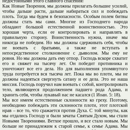
недостойными этого славного спасения!
Как Новые Творения, мы должны прилагать большие усилий,
чтобы дальше расти, дальше набираться сил и побеждать
плоть. Тогда мы будем в безопасности. Особым полем битвы
должны стать мы сами. Многие из Господнего народа
обладают большой естественной воинственностью. Это
хорошая черта, если ее контролировать и направлять в
правильную сторону. Воинственность нужна, иначе мы
никогда не победим. Но мы должны сдерживать себя, чтобы
не воевать с братьями, а также не вступать в
непосредственное столкновение с дьяволом. Мы ему не
ровня. Но мы должны дать ему отпор. Господь вскоре схватит
его и свяжет на тысячу лет. Он победит противника и
уничтожит все его дела. Но для выполнения упомянутого
труда потребуется вся тысяча лет. Пока мы во плоти, мы не
должны надеяться свергнуть сатану и ее дела. Это не наша
миссия. Господь поручил нам воевать с собой, контролировать
тело, являющееся продолжением падшего рода Адама, и
хранить себя, чтобы лукавый нас не касался (1 Иоан. 5: 18).
Мы все имеем естественные склонности ко греху. Поэтому,
необходимо побеждать эти склонности плоти, этот плотской
нрав – все то, что сражается против Духа. С той минуты, как
мы отдались Господу и были зачаты Святым Духом, мы стали
Новыми Творениями. Ветхое прошло, и все стало новым. Мы
больше не принадлежим к старой семье, к семье Адама. Мы