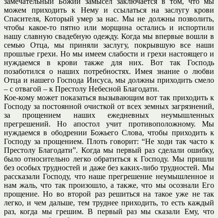
замечательный Божий замысел заключается в том, что мы
можем приходить к Нему и ссылаться на заслугу крови
Спасителя, Который умер за нас. Мы не должны позволить,
чтобы какое-то пятно или морщина остались и испортили
нашу славную свадебную одежду. Когда мы впервые вошли в
семью Отца, мы приняли заслугу, покрывшую все наши
прошлые грехи. Но мы имеем слабости и грехи настоящего и
нуждаемся в крови также для них. Вот так Господь
позаботился о наших потребностях. Имея знание о любви
Отца и нашего Господа Иисуса, мы должны приходить смело
– с отвагой – к Престолу Небесной Благодати.
Кое-кому может показаться вызывающим вот так приходить к
Господу за постоянной очисткой от всех земных загрязнений,
за прощением наших ежедневных неумышленных
прегрешений. Но апостол учит противоположному. Мы
нуждаемся в ободрении Божьего Слова, чтобы приходить к
Господу за прощением. Плоть говорит: “Не ходи так часто к
Престолу Благодати”. Когда мы первый раз сделали ошибку,
было относительно легко обратиться к Господу. Мы пришли
без особых трудностей и даже без каких-либо трудностей. Мы
рассказали Господу, что наше прегрешение неумышленное и
нам жаль, что так произошло, а также, что мы осознали Его
прощение. Но во второй раз решиться на такое уже не так
легко, и чем дальше, тем труднее приходить, то есть каждый
раз, когда мы грешим. В первый раз мы сказали Ему, что