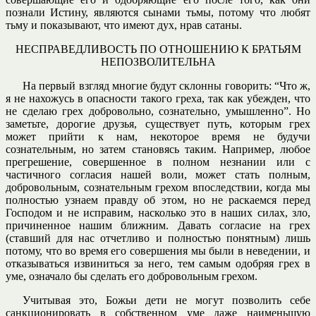
познали Истину, являются сынами тьмы, потому что любят
тьму и показывают, что имеют дух, нрав сатаны.
НЕСПРАВЕДЛИВОСТЬ ПО ОТНОШЕНИЮ К БРАТЬЯМ
НЕПОЗВОЛИТЕЛЬНА
На первый взгляд многие будут склонны говорить: “Что ж,
я не нахожусь в опасности такого греха, так как убежден, что
не сделаю грех добровольно, сознательно, умышленно”. Но
заметьте, дорогие друзья, существует путь, которым грех
может прийти к нам, некоторое время не будучи
сознательным, но затем становясь таким. Например, любое
прегрешение, совершенное в полном незнании или с
частичного согласия нашей воли, может стать полным,
добровольным, сознательным грехом впоследствии, когда мы
полностью узнаем правду об этом, но не раскаемся перед
Господом и не исправим, насколько это в наших силах, зло,
причиненное нашим ближним. Давать согласие на грех
(ставший для нас отчетливо и полностью понятным) лишь
потому, что во время его совершения мы были в неведении, и
отказываться извиниться за него, тем самым одобряя грех в
уме, означало бы сделать его добровольным грехом.
Учитывая это, Божьи дети не могут позволить себе
санкционировать в собственном уме даже наименьшую