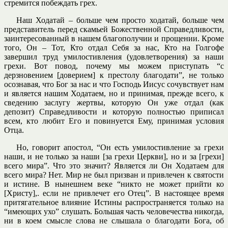
стремится побеждать грех.
Наш Ходатай – больше чем просто ходатай, больше чем
представитель перед скамьей Божественной Справедливости,
заинтересованный в нашем благополучии и прощении. Кроме
того, Он – Тот, Кто отдал Себя за нас, Кто на Голгофе
завершил труд умилостивления (удовлетворения) за наши
грехи. Вот повод, почему мы можем приступать “с
дерзновением [доверием] к престолу благодати”, не только
осознавая, что Бог за нас и что Господь Иисус сочувствует нам
и является нашим Ходатаем, но и принимая, прежде всего, к
сведению заслугу жертвы, которую Он уже отдал (как
депозит) Справедливости и которую полностью приписал
всем, кто любит Его и повинуется Ему, принимая условия
Отца.
Но, говорит апостол, “Он есть умилостивление за грехи
наши, и не только за наши [за грехи Церкви], но и за [грехи]
всего мира”. Что это значит? Является ли Он Ходатаем для
всего мира? Нет. Мир не был призван и привлечен к святости
и истине. В нынешнем веке “никто не может прийти ко
[Христу],. если не привлечет его Отец”. В настоящее время
притягательное влияние Истины распространяется только на
“имеющих ухо” слушать. Большая часть человечества никогда,
ни в коем смысле слова не слышала о благодати Бога, об