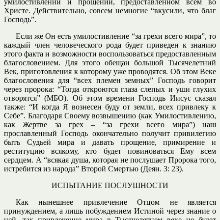
умилостивлении и прощении, предоставленном всем во
Христе. Действительно, совсем немногие “вкусили, что благ
Господь”.
Если же Он есть умилостивление “за грехи всего мира”, то
каждый член человеческого рода будет приведен к знанию
этого факта и возможности воспользоваться предоставленным
благословением. Для этого обещан большой Тысячелетний
Век, приготовления к которому уже проводятся. Об этом Веке
благословения для “всех племен земных” Господь говорит
через пророка: “Тогда откроются глаза слепых и уши глухих
отворятся” (МБО). Об этом времени Господь Иисус сказал
также: “И когда Я вознесен буду от земли, всех привлеку к
Себе”. Благодаря Своему возвышению (как Умилостивлению,
как Жертве за грех – “за грехи всего мира”) наш
прославленный Господь окончательно получит привилегию
быть Судьей мира и давать прощение, примирение и
реституцию всякому, кто будет повиноваться Ему всем
сердцем. А “всякая душа, которая не послушает Пророка того,
истребится из народа” Второй Смертью (Деян. 3: 23).
ИСПЫТАНИЕ ПОСЛУШНОСТИ
Как нынешнее привлечение Отцом не является
принуждением, а лишь побуждением Истиной через знание о
ней, так привлечение мира в Тысячелетнем веке не будет