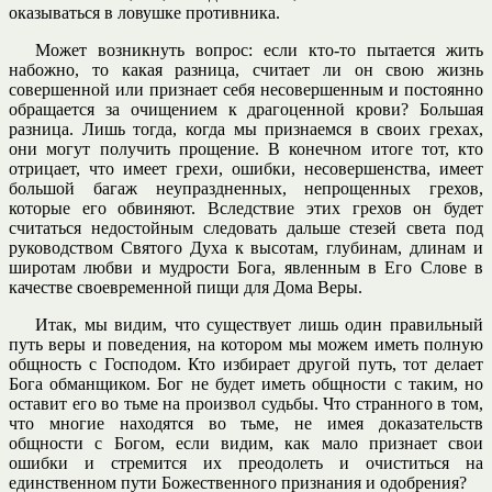
оказываться в ловушке противника.
Может возникнуть вопрос: если кто-то пытается жить
набожно, то какая разница, считает ли он свою жизнь
совершенной или признает себя несовершенным и постоянно
обращается за очищением к драгоценной крови? Большая
разница. Лишь тогда, когда мы признаемся в своих грехах,
они могут получить прощение. В конечном итоге тот, кто
отрицает, что имеет грехи, ошибки, несовершенства, имеет
большой багаж неупраздненных, непрощенных грехов,
которые его обвиняют. Вследствие этих грехов он будет
считаться недостойным следовать дальше стезей света под
руководством Святого Духа к высотам, глубинам, длинам и
широтам любви и мудрости Бога, явленным в Его Слове в
качестве своевременной пищи для Дома Веры.
Итак, мы видим, что существует лишь один правильный
путь веры и поведения, на котором мы можем иметь полную
общность с Господом. Кто избирает другой путь, тот делает
Бога обманщиком. Бог не будет иметь общности с таким, но
оставит его во тьме на произвол судьбы. Что странного в том,
что многие находятся во тьме, не имея доказательств
общности с Богом, если видим, как мало признает свои
ошибки и стремится их преодолеть и очиститься на
единственном пути Божественного признания и одобрения?