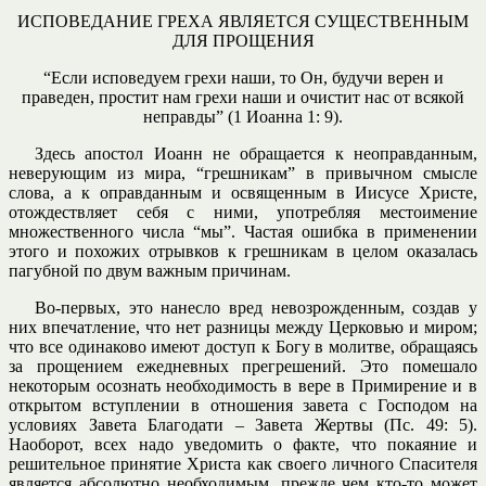
ИСПОВЕДАНИЕ ГРЕХА ЯВЛЯЕТСЯ СУЩЕСТВЕННЫМ
ДЛЯ ПРОЩЕНИЯ
“Если исповедуем грехи наши, то Он, будучи верен и
праведен, простит нам грехи наши и очистит нас от всякой
неправды” (1 Иоанна 1: 9).
Здесь апостол Иоанн не обращается к неоправданным,
неверующим из мира, “грешникам” в привычном смысле
слова, а к оправданным и освященным в Иисусе Христе,
отождествляет себя с ними, употребляя местоимение
множественного числа “мы”. Частая ошибка в применении
этого и похожих отрывков к грешникам в целом оказалась
пагубной по двум важным причинам.
Во-первых, это нанесло вред невозрожденным, создав у
них впечатление, что нет разницы между Церковью и миром;
что все одинаково имеют доступ к Богу в молитве, обращаясь
за прощением ежедневных прегрешений. Это помешало
некоторым осознать необходимость в вере в Примирение и в
открытом вступлении в отношения завета с Господом на
условиях Завета Благодати – Завета Жертвы (Пс. 49: 5).
Наоборот, всех надо уведомить о факте, что покаяние и
решительное принятие Христа как своего личного Спасителя
является абсолютно необходимым, прежде чем кто-то может