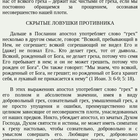
нас от всякого греха – держит нас чистыми от греха, если мы
постоянно обращаемся за прощением, осознавая
несовершенство нашей плоти.
СКРЫТЫЕ ЛОВУШКИ ПРОТИВНИКА
Дальше в Послании апостол употребляет слово “грех”
несколько в другом смысле, говоря: “Всякий, пребывающий в
Нем, не согрешает; всякий согрешающий не видел Его и
[даже] не познал Его.. Кто делает грех, тот от дьявола..
Всякий, рожденный от Бога, не делает греха, потому что семя
Его пребывает в нем; и он не может грешить, потому что
рожден от Бога”. Он также говорит: “Мы знаем, что всякий,
рожденный от Бога, не грешит; но рожденный от Бога хранит
себя, и лукавый не прикасается к нему” (1 Иоан. 3: 6-9; 5: 18).
В этих выражениях апостол употребляет слово “грех” в
его полном и абсолютном значении, имея в виду
добровольный грех, сознательный грех, умышленный грех, а
не просто упущения и ошибки, преимущественно или
целиком зависящие от несовершенств плоти, унаследованных
от наших предков. Никто, убеждает апостол, из зачатых Духом
Господа, Духом святости и истины, не может иметь симпатии
к греху настолько, чтобы сознательно, добровольно и с
умыслом совершать его. Любящие грех, добровольно
совершающие его и одобряющие его после того, как они