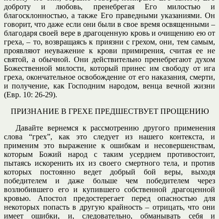
доброту и любовь, пренебрегая Его милостью и
благосклонностью, а также Его праведными указаниями. Он
говорит, что даже если они были в свое время освященными –
благодаря своей вере в драгоценную кровь и очищению ею от
греха, – то, возвращаясь к приязни с грехом, они, тем самым,
проявляют неуважение к крови примирения, считая ее не
святой, а обычной. Они действительно пренебрегают духом
Божественной милости, который принес им свободу от ига
греха, окончательное освобождение от его наказания, смерти,
и получение, как Господним народом, венца вечной жизни
(Евр. 10: 26-29).
ПРИЗНАНИЕ В ГРЕХЕ ПРЕДШЕСТВУЕТ ПРОЩЕНИЮ
Давайте вернемся к рассмотрению другого применения
слова “грех”, как это следует из нашего контекста, и
применим это выражение к ошибкам и несовершенствам,
которым Божий народ с таким усердием противостоит,
пытаясь искоренить их из своего смертного тела, и против
которых постоянно ведет добрый бой веры, выходя
победителем и даже больше чем победителем через
возлюбившего его и купившего собственной драгоценной
кровью. Апостол предостерегает перед опасностью для
некоторых попасть в другую крайность – отрицать, что они
имеет ошибки, и, следовательно, обманывать себя и