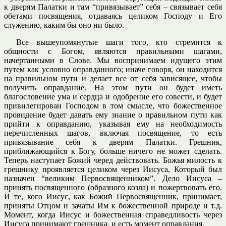
к дверям Палатки и там “привязывает” себя – связывает себя
обетами посвящения, отдаваясь целиком Господу и Его
служению, каким бы оно ни было.
Все вышеупомянутые шаги того, кто стремится к
общности с Богом, являются правильными шагами,
начертанными в Слове. Мы воспринимаем идущего этим
путем как условно оправданного; иначе говоря, он находится
на правильном пути и делает все от себя зависящее, чтобы
получить оправдание. На этом пути он будет иметь
благословение ума и сердца и одобрение его совести, и будет
привилегирован Господом в том смысле, что божественное
провидение будет давать ему знание о правильном пути как
прийти к оправданию, указывая ему на необходимость
перечисленных шагов, включая посвящение, то есть
привязывание себя к дверям Палатки. Грешник,
приближающийся к Богу, больше ничего не может сделать.
Теперь наступает Божий черед действовать. Божья милость к
грешнику проявляется целиком через Иисуса, Который был
назначен “великим Первосвященником”. Дело Иисуса –
принять посвященного (образного козла) и пожертвовать его.
И те, кого Иисус, как Божий Первосвященник, принимает,
приняты Отцом и зачаты Им к божественной природе и т.д.
Момент, когда Иисус и божественная справедливость через
Иисуса принимают грешника, и есть момент оправдания.