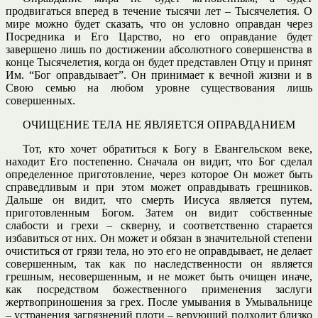
продвигаться вперед в течение тысячи лет – Тысячелетия. О
мире можно будет сказать, что он условно оправдан через
Посредника и Его Царство, но его оправдание будет
завершено лишь по достижении абсолютного совершенства в
конце Тысячелетия, когда он будет представлен Отцу и принят
Им. “Бог оправдывает”. Он принимает к вечной жизни и в
Свою семью на любом уровне существования лишь
совершенных.
ОЧИЩЕНИЕ ТЕЛА НЕ ЯВЛЯЕТСЯ ОПРАВДАНИЕМ
Тот, кто хочет обратиться к Богу в Евангельском веке,
находит Его постепенно. Сначала он видит, что Бог сделал
определенное приготовление, через которое Он может быть
справедливым и при этом может оправдывать грешников.
Дальше он видит, что смерть Иисуса является путем,
приготовленным Богом. Затем он видит собственные
слабости и грехи – скверну, и соответственно старается
избавиться от них. Он может и обязан в значительной степени
очиститься от грязи тела, но это его не оправдывает, не делает
совершенным, так как по наследственности он является
грешным, несовершенным, и не может быть очищен иначе,
как посредством божественного применения заслуги
жертвоприношения за грех. После умывания в Умывальнице
– устранения загрязнений плоти – верующий подходит близко