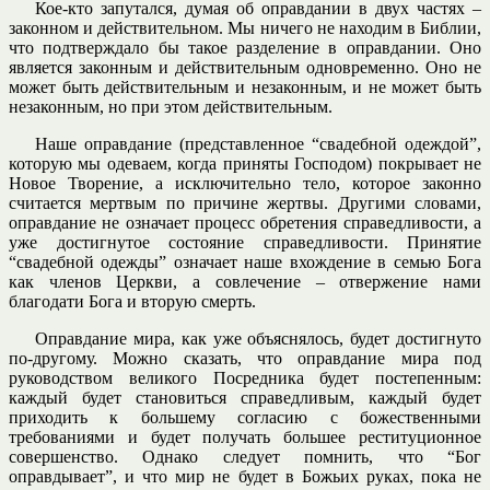
Кое-кто запутался, думая об оправдании в двух частях –
законном и действительном. Мы ничего не находим в Библии,
что подтверждало бы такое разделение в оправдании. Оно
является законным и действительным одновременно. Оно не
может быть действительным и незаконным, и не может быть
незаконным, но при этом действительным.
Наше оправдание (представленное “свадебной одеждой”,
которую мы одеваем, когда приняты Господом) покрывает не
Новое Творение, а исключительно тело, которое законно
считается мертвым по причине жертвы. Другими словами,
оправдание не означает процесс обретения справедливости, а
уже достигнутое состояние справедливости. Принятие
“свадебной одежды” означает наше вхождение в семью Бога
как членов Церкви, а совлечение – отвержение нами
благодати Бога и вторую смерть.
Оправдание мира, как уже объяснялось, будет достигнуто
по-другому. Можно сказать, что оправдание мира под
руководством великого Посредника будет постепенным:
каждый будет становиться справедливым, каждый будет
приходить к большему согласию с божественными
требованиями и будет получать большее реституционное
совершенство. Однако следует помнить, что “Бог
оправдывает”, и что мир не будет в Божьих руках, пока не