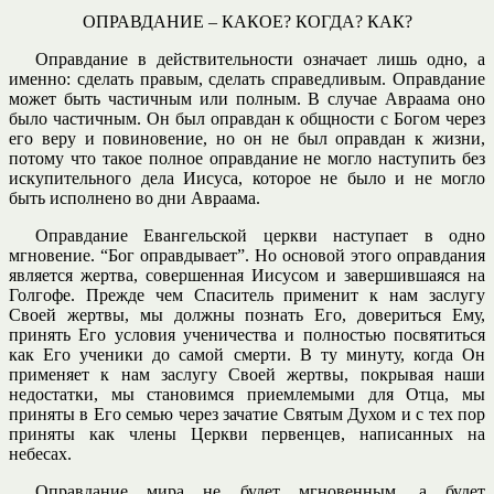
ОПРАВДАНИЕ – КАКОЕ? КОГДА? КАК?
Оправдание в действительности означает лишь одно, а
именно: сделать правым, сделать справедливым. Оправдание
может быть частичным или полным. В случае Авраама оно
было частичным. Он был оправдан к общности с Богом через
его веру и повиновение, но он не был оправдан к жизни,
потому что такое полное оправдание не могло наступить без
искупительного дела Иисуса, которое не было и не могло
быть исполнено во дни Авраама.
Оправдание Евангельской церкви наступает в одно
мгновение. “Бог оправдывает”. Но основой этого оправдания
является жертва, совершенная Иисусом и завершившаяся на
Голгофе. Прежде чем Спаситель применит к нам заслугу
Своей жертвы, мы должны познать Его, довериться Ему,
принять Его условия ученичества и полностью посвятиться
как Его ученики до самой смерти. В ту минуту, когда Он
применяет к нам заслугу Своей жертвы, покрывая наши
недостатки, мы становимся приемлемыми для Отца, мы
приняты в Его семью через зачатие Святым Духом и с тех пор
приняты как члены Церкви первенцев, написанных на
небесах.
Оправдание мира не будет мгновенным, а будет