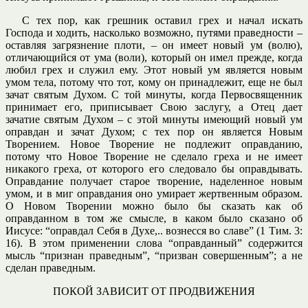
С тех пор, как грешник оставил грех и начал искать
Господа и ходить, насколько возможно, путями праведности –
оставляя загрязнение плоти, – он имеет новый ум (волю),
отличающийся от ума (воли), который он имел прежде, когда
любил грех и служил ему. Этот новый ум является новым
умом тела, потому что тот, кому он принадлежит, еще не был
зачат святым Духом. С той минуты, когда Первосвященник
принимает его, приписывает Свою заслугу, а Отец дает
зачатие святым Духом – с этой минуты имеющий новый ум
оправдан и зачат Духом; с тех пор он является Новым
Творением. Новое Творение не подлежит оправданию,
потому что Новое Творение не сделало греха и не имеет
никакого греха, от которого его следовало бы оправдывать.
Оправдание получает старое творение, наделенное новым
умом, и в миг оправдания оно умирает жертвенным образом.
О Новом Творении можно было бы сказать как об
оправданном в том же смысле, в каком было сказано об
Иисусе: “оправдал Себя в Духе,.. вознесся во славе” (1 Тим. 3:
16). В этом применении слова “оправданный” содержится
мысль “признан праведным”, “призван совершенным”; а не
сделан праведным.
ПОКОЙ ЗАВИСИТ ОТ ПРОДВИЖЕНИЯ