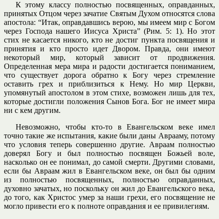
К этому классу полностью посвященных, оправданных,
принятых Отцом через зачатие Святым Духом относятся слова
апостола: “Итак, оправдавшись верою, мы имеем мир с Богом
через Господа нашего Иисуса Христа” (Рим. 5: 1). Но этот
стих не касается никого, кто не достиг пункта посвящения и
принятия и кто просто идет Двором. Правда, они имеют
некоторый мир, который зависит от продвижения.
Определенная мера мира и радости достигается пониманием,
что существует дорога обратно к Богу через стремление
оставить грех и приблизиться к Нему. Но мир Церкви,
упомянутый апостолом в этом стихе, возможен лишь для тех,
которые достигли положения Сынов Бога. Бог не имеет мира
ни с кем другим.
Невозможно, чтобы кто-то в Евангельском веке имел
точно такие же испытания, какие были даны Аврааму, потому
что условия теперь совершенно другие. Авраам полностью
доверял Богу и был полностью посвящен Божьей воле,
насколько он ее понимал, до самой смерти. Другими словами,
если бы Авраам жил в Евангельском веке, он был бы одним
из полностью посвященных, полностью оправданных,
духовно зачатых, но поскольку он жил до Евангельского века,
до того, как Христос умер за наши грехи, его посвящение не
могло привести его к полноте оправдания и ее привилегиям.