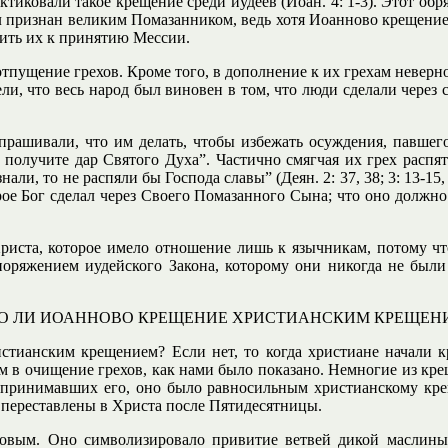
тиковали такое крещение среди иудеев (Иоан. 4: 1-3). Этот обр
л признан великим Помазанником, ведь хотя Иоанново крещение 
вить их к принятию Мессии.
тпущение грехов. Кроме того, в дополнение к их грехам неверн
ели, что весь народ был виновен в том, что люди сделали через
прашивали, что им делать, чтобы избежать осуждения, павшего 
получите дар Святого Духа”. Частично смягчая их грех распяти
ли, то не распяли бы Господа славы” (Деян. 2: 37, 38; 3: 13-15, 
рое Бог сделал через Своего Помазанного Сына; что оно должно
риста, которое имело отношение лишь к язычникам, потому чт
поряжением иудейского Закона, которому они никогда не были
О ЛИ ИОАННОВО КРЕЩЕНИЕ ХРИСТИАНСКИМ КРЕЩЕН
стианским крещением? Если нет, то когда христиане начали 
 в очищение грехов, как нами было показано. Немногие из кре
, принимавших его, оно было равносильным христианскому кре
 переставлены в Христа после Пятидесятницы.
новым. Оно символизировало привитие ветвей дикой маслины