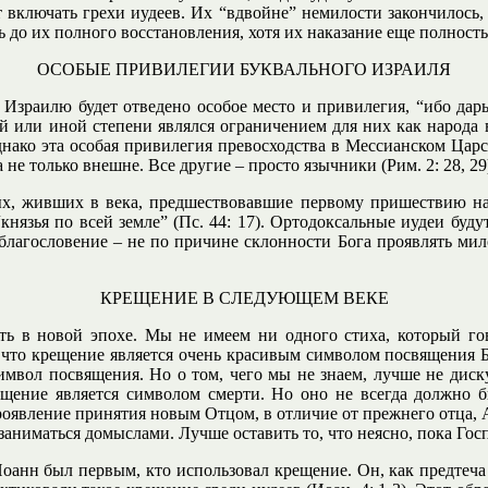
 включать грехи иудеев. Их “вдвойне” немилости закончилось,
ь до их полного восстановления, хотя их наказание еще полност
ОСОБЫЕ ПРИВИЛЕГИИ БУКВАЛЬНОГО ИЗРАИЛЯ
 Израилю будет отведено особое место и привилегия, “ибо да
ой или иной степени являлся ограничением для них как народа
ако эта особая привилегия превосходства в Мессианском Царств
а не только внешне. Все другие – просто язычники (Рим. 2: 28, 29
ных, живших в века, предшествовавшие первому пришествию на
“князья по всей земле” (Пс. 44: 17). Ортодоксальные иудеи буд
благословение – не по причине склонности Бога проявлять милос
КРЕЩЕНИЕ В СЛЕДУЮЩЕМ ВЕКЕ
ать в новой эпохе. Мы не имеем ни одного стиха, который го
у что крещение является очень красивым символом посвящения 
имвол посвящения. Но о том, чего мы не знаем, лучше не диску
ещение является символом смерти. Но оно не всегда должно 
роявление принятия новым Отцом, в отличие от прежнего отца, 
заниматься домыслами. Лучше оставить то, что неясно, пока Гос
анн был первым, кто использовал крещение. Он, как предтеча 