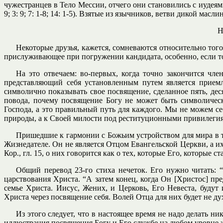
чужестранцев в Тело Мессии, отчего они становились с иудеям
9; 3: 9; 7: 1-8; 14: 1-5). Взятые из язычников, ветви дикой м
Н
Некоторые друзья, кажется, сомневаются относительно того,
прислуживающее при погружении кандидата, особенно, если т
На это отвечаем: во-первых, когда точно закончится ч
представляющий себя установленным путем является приемл
символично показывать свое посвящение, сделанное пять, дес
повода, почему посвящение Богу не может быть символичес
Господа, а это правильный путь для каждого. Мы не можем себ
природы, а к Своей милости под реституционными привилегия
Пришедшие к гармонии с Божьим устройством для мира в те
Жизнедателе. Он не является Отцом Евангельской Церкви, а их
Кор., гл. 15, о них говорится как о тех, которые Его, которые с
Общий перевод 23-го стиха нечеток. Его нужно читать: 
царствования Христа. “А затем конец, когда Он [Христос] пре
семье Христа. Иисус, Жених, и Церковь, Его Невеста, будут
Христа через посвящение себя. Волей Отца для них будет не ду
Из этого следует, что в настоящее время не надо делать 
иллюстрация посвящения Богу и Его службе на любом уровне ж