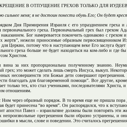
КРЕЩЕНИЕ В ОТПУЩЕНИЕ ГРЕХОВ ТОЛЬКО ДЛЯ ИУДЕЕ
ною сильнее меня; я не достоин понести обувь Его; Он будет кре
ядком Дня Примирения Израиля с его упразднением греха и
первоначального греха. Первоначальный грех был грехом Адам
о наказанием. Бог намеревается покончить одинаково с грехом и
х жертв”, нежели приносимые образным первосвященником Изра
 для Церкви, потому что в наступающем веке Его заслуга будет
льного греха больше не будет находиться на ком-либо и где б
усом Христом.
 и вина за них пропорциональна полученному знанию. Неум
й грех; это может сделать лишь смерть Иисуса, выкуп. Некоторы
ванных несовершенств эти Божьи дети совершают прегрешения. 
ести благодать для благовременной помощи”. Все другие, кром
ет только тех, кто стал учениками, последователями Христа, и
ним отношениям.
 Ним через образный порядок. В то время еще не пришла пора 
рая будет принесена “во время”. Он распорядился, что к вступа
рит апостол Павел – израильтяне должны были повторять эти ж
 их непроизвольные прегрешения были образно устранены, и он
 ошибки в мысли, слове и поведении. Это считалось прегрешени