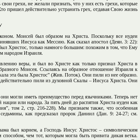
 свои грехи, не желали признать, что у них есть грехи, которые
Кто пришел действительно устранить грех, отдавая Свою жизнь
У
аконом. Моисей был образом на Христа. Поскольку все иудеи
нявших Иисуса как Мессию. Как сказал апостол (Деян. 3: 22):
 был Христос, только намного большим: похожим в том, что Ему
ем народом Израиля.
влению веры, и был во Христе как только признал Христа в
бразного Моисея. Ссылаясь на образное отношение Израиля к
кала эта была Христос” (Жив. Поток). Они пили из нее образно.
р действительно пили из духовной Скалы – Иисуса Христа. Они
м они могли иметь преимущество перед язычниками. Теперь нет
 нации или народа. За пять дней до распятия Христа иудеи как
я”, том 2, стр. 216-228). Мы признаем также, что особенная
седьмины, как предсказал пророк Даниил (Дан. 9: 24-27; см.
враама был корнем, а Господь Иисус Христос – символическим
 способом, чем тот, которым могла быть привита дикая ветка.