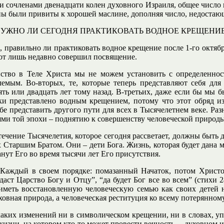
и сочленами двенадцати колен духовного Израиля, общее число ко
аслины были привиты к хорошей маслине, дополняя число, недоста
УЖНО ЛИ СЕГОДНЯ ПРАКТИКОВАТЬ ВОДНОЕ КРЕЩЕНИ
 правильно ли практиковать водное крещение после 1-го октября 
от лишь недавно совершил посвящение.
ленство в Теле Христа мы не можем установить с определенн
емым. Во-вторых, те, которые теперь представляют себя для
ять или двадцать лет тому назад. В-третьих, даже если бы мы 
ки представлено водным крещением, потому что этот обряд из
е представить другого пути для всех в Тысячелетнем веке. Раз
ми той эпохи – поднятию к совершенству человеческой природы
чение Тысячелетия, которое сегодня рассветает, должны быть д
 Старшим Братом. Они – дети Бога. Жизнь, которая будет дана ми
танут Его во время тысячи лет Его присутствия.
“Каждый в своем порядке: помазанный Начаток, потом Христов
даст Царство Богу и Отцу”, “да будет Бог все во всем” (стихи
 иметь восстановленную человеческую семью как своих детей 
ховная природа, а человеческая реституция ко всему потерянном
никаких изменений ни в символическом крещении, ни в словах, 
изни, на котором кто-то может провести вечность, – духовном 