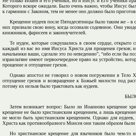
Не только Иоанн и его ученики, но и Иисус и Его ученики прак
Которого вскоре ожидали. Было очень важно, чтобы Иисус бы
к гармонии с Законом, тем не менее оно должно было пригото
Крещение иудеев после Пятидесятницы было таким же – в о
них признали свою вину, когда осознали содеянное. Они увид
книжников, фарисеев и законоучителей.
Те иудеи, которые сокрушались в своем сердце, открыто с
каждый из вас во имя Иисуса Христа для прощения грехов; и 
начальники ваши, сделали это по неведению”, “ибо если бы позна
израильтяне имеют первоочередное право на устройство, кото
прощение и отпущение грехов.
Однако апостол не говорил о новом погружении в Тело Х
отпущение грехов и возвращение к Божьей милости под рас
потому их нельзя было трактовать как иудеев.
БЫЛ
Затем возникает вопрос: Было ли Иоанново крещение хри
крещение не было христианским крещением, а лишь крещением
не могло быть христианским крещением. Однако для иудеев
Христа как противообразного Моисея они таким образом были
Но христианское крещение для язычников было чем-то 