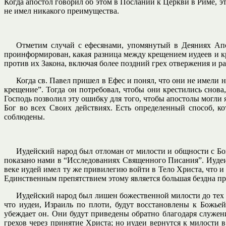
Когда апостол говорил об этом в Послании к Церкви в Риме, э
не имел никакого преимущества.
Отметим случай с ефесянами, упомянутый в Деяниях Апос
проинформирован, какая разница между крещением иудеев и к
против их Закона, включая более поздний грех отвержения и р
Когда св. Павел пришел в Ефес и понял, что они не имели 
крещение”. Тогда он потребовал, чтобы они крестились снов
Господь позволил эту ошибку для того, чтобы апостолы могли я
Бог во всех Своих действиях. Есть определенный способ, 
соблюдены.
Иудейский народ был отломан от милости и общности с Бог
показано нами в “Исследованиях Священного Писания”. Иудеи 
веке иудей имел ту же привилегию войти в Тело Христа, что и 
Единственным препятствием этому является большая бездна пр
Иудейский народ был лишен божественной милости до тех по
что иудеи, Израиль по плоти, будут восстановлены к Божь
убеждает он. Они будут приведены обратно благодаря служен
грехов через принятие Христа; но иудеи вернутся к милости 