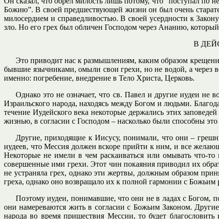
Он сказал, что обрел милость лишь потому, что “поступал по н
Божию”. В своей предшествующей жизни он был очень старател
милосердием и справедливостью. В своей усердности к Закону
зло. Но его грех был обличен Господом через Ананию, который
В ДЕ
Это приводит нас к размышлениям, каким образом крещение 
бывшие язычниками, омыли свои грехи, но не водой, а через в
именно: погребение, внедрение в Тело Христа, Церковь.
Однако это не означает, что св. Павел и другие иудеи не
Израильского народа, находясь между Богом и людьми. Благодар
течение Иудейского века некоторые держались этих заповедей
жизнью, в согласии с Господом – насколько были способны это 
Другие, приходящие к Иисусу, понимали, что они – грешн
иудеев, что Мессия должен вскоре прийти к ним, и все желающ
Некоторые не имели в чем раскаиваться или омывать что-то
совершенные ими грехи. Этот чин покаяния приводил их обратн
не устраняла грех, однако эти жертвы, должным образом при
греха, однако оно возвращало их к полной гармонии с Божьим
Поэтому иудеи, понимавшие, что они не в ладах с Богом, 
они намереваются жить в согласии с Божьим Законом. Другие
народа во время пришествия Мессии, то будет благословить 