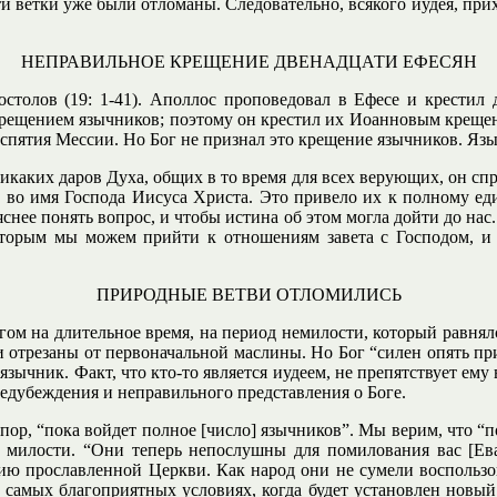
ти ветки уже были отломаны. Следовательно, всякого иудея, прих
НЕПРАВИЛЬНОЕ КРЕЩЕНИЕ ДВЕНАДЦАТИ ЕФЕСЯН
толов (19: 1-41). Аполлос проповедовал в Ефесе и крестил 
рещением язычников; поэтому он крестил их Иоанновым крещен
аспятия Мессии. Но Бог не признал это крещение язычников. Яз
никаких даров Духа, общих в то время для всех верующих, он с
а, во имя Господа Иисуса Христа. Это привело их к полному ед
снее понять вопрос, и чтобы истина об этом могла дойти до нас
которым мы можем прийти к отношениям завета с Господом, и
ПРИРОДНЫЕ ВЕТВИ ОТЛОМИЛИСЬ
ом на длительное время, на период немилости, который равнял
отрезаны от первоначальной маслины. Но Бог “силен опять прив
язычник. Факт, что кто-то является иудеем, не препятствует ему
едубеждения и неправильного представления о Боге.
р, “пока войдет полное [число] язычников”. Мы верим, что “по
ей милости. “Они теперь непослушны для помилования вас [Ев
ию прославленной Церкви. Как народ они не сумели воспользов
в самых благоприятных условиях, когда будет установлен новы