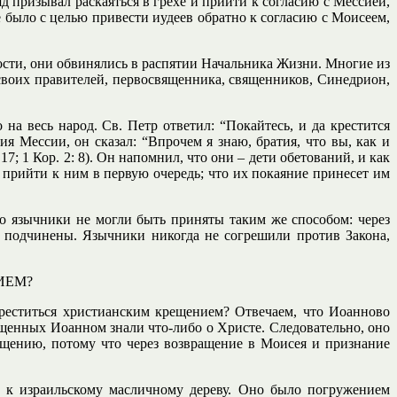
яд призывал раскаяться в грехе и прийти к согласию с Мессией,
было с целью привести иудеев обратно к согласию с Моисеем,
ости, они обвинялись в распятии Начальника Жизни. Многие из
 своих правителей, первосвященника, священников, Синедрион,
на весь народ. Св. Петр ответил: “Покайтесь, и да крестится
я Мессии, он сказал: “Впрочем я знаю, братия, что вы, как и
17; 1 Кор. 2: 8). Он напомнил, что они – дети обетований, и как
 прийти к ним в первую очередь; что их покаяние принесет им
о язычники не могли быть приняты таким же способом: через
 подчинены. Язычники никогда не согрешили против Закона,
ИЕМ?
креститься христианским крещением? Отвечаем, что Иоанново
щенных Иоанном знали что-либо о Христе. Следовательно, оно
щению, потому что через возвращение в Моисея и признание
 к израильскому масличному дереву. Оно было погружением