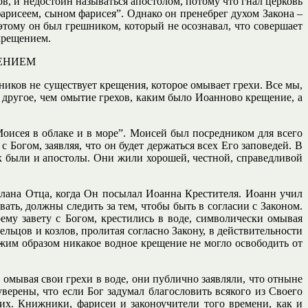
ов, и недостоин называться апостолом, потому что гнал церковь
арисеем, сыном фарисея”. Однако он пренебрег духом Закона –
этому он был грешником, который не осознавал, что совершает
крещением.
ЕНИЕМ
ников не существует крещения, которое омывает грехи. Все мы,
о другое, чем омытие грехов, каким было Иоанново крещение, а
Моисея в облаке и в море”. Моисей был посредником для всего
 Богом, заявляя, что он будет держаться всех Его заповедей. В
их были и апостолы. Они жили хорошей, честной, справедливой
плана Отца, когда Он посылал Иоанна Крестителя. Иоанн учил
ать, должны следить за тем, чтобы быть в согласии с Законом.
му завету с Богом, крестились в воде, символически омывая
льцов и козлов, пролитая согласно Закону, в действительности
жим образом никакое водное крещение не могло освободить от
омывая свои грехи в воде, они публично заявляли, что отныне
ерены, что если Бог задумал благословить всякого из Своего
мих. Книжники, фарисеи и законоучители того времени, как и