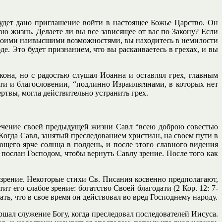
будет дано приглашение войти в настоящее Божье Царство. Он
ою жизнь. Делаете ли вы все зависящее от вас по Закону? Если
 своими наивысшими возможностями, вы находитесь в немилости
е. Это будет признанием, что вы раскаиваетесь в грехах, и вы
кона, но с радостью слушал Иоанна и оставлял грех, главным
ти и благословении, “подлинно Израильтянами, в которых нет
ртвы, могла действительно устранить грех.
ечение своей предыдущей жизни Савл “всею доброю совестью
Когда Савл, занятый преследованием христиан, на своем пути в
ющего ярче солнца в полдень, и после этого славного видения
л послан Господом, чтобы вернуть Савлу зрение. После того как
 зрение. Некоторые стихи Св. Писания косвенно предполагают,
ит его слабое зрение: богатство Своей благодати (2 Кор. 12: 7-
ть, что в свое время он действовал во вред Господнему народу.
ршал служение Богу, когда преследовал последователей Иисуса.