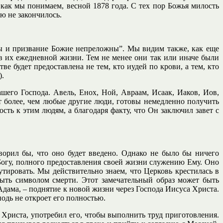
 как мы понимаем, весной 1878 года. С тех пор Божья милость
ью не закончилось.
ры и призвание Божие непреложны”. Мы видим также, как еще
 в их ежедневной жизни. Тем не менее они так или иначе были
е будет предоставлена не тем, кто иудей по крови, а тем, кто
).
шего Господа. Авель, Енох, Ной, Авраам, Исаак, Иаков, Иов,
ут более, чем любые другие люди, готовы немедленно получить
ть к этим людям, а благодаря факту, что Он заключил завет с
ворил бы, что оно будет введено. Однако не было бы ничего
Богу, полного предоставления своей жизни служению Ему. Оно
тировать. Мы действительно знаем, что Церковь крестилась в
быть символом смерти. Этот замечательный образ может быть
Адама, – поднятие к новой жизни через Господа Иисуса Христа.
подь не откроет его полностью.
Христа, употребил его, чтобы выполнить труд приготовления.