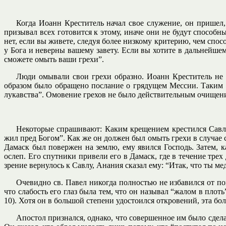
Когда Иоанн Креститель начал свое служение, он пришел,
призывал всех готовится к этому, иначе они не будут способн
нет, если вы живете, следуя более низкому критерию, чем сп
у Бога и неверны вашему завету. Если вы хотите в дальнейшем
сможете омыть ваши грехи”.
Люди омывали свои грехи образно. Иоанн Креститель не о
образом было обращено послание о грядущем Мессии. Таким о
лукавства”. Омовение грехов не было действительным очищени
Некоторые спрашивают: Каким крещением крестился Савл
жил пред Богом”. Как же он должен был омыть грехи в случае 
Дамаск был повержен на землю, ему явился Господь. Затем, к
ослеп. Его спутники привели его в Дамаск, где в течение трех
зрение вернулось к Савлу, Анания сказал ему: “Итак, что ты ме
Очевидно св. Павел никогда полностью не избавился от по
что слабость его глаз была тем, что он называл “жалом в плоть
10). Хотя он в большой степени удостоился откровений, эта бо
Апостол признался, однако, что совершенное им было сдела