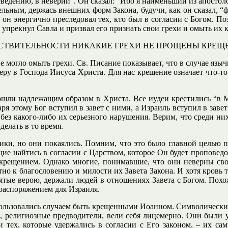
еведению, в неверии”. Он сказал: “Ибо я наименьший из апостол
ьным, держась внешних форм Закона, будучи, как он сказал, “ф
 он энергично преследовал тех, кто был в согласии с Богом. По
 упрекнул Савла и призвал его признать свои грехи и омыть их 
ЙСТВИТЕЛЬНОСТИ НИКАКИЕ ГРЕХИ НЕ ПРОЩЕНЫ КРЕЩ
могло омыть грехи. Св. Писание показывает, что в случае языч
еру в Господа Иисуса Христа. Для нас крещение означает что-т
 вошли надлежащим образом в Христа. Все иудеи крестились “в 
я этому Бог вступил в завет с ними, а Израиль вступил в завет с
 без какого-либо их серьезного нарушения. Верим, что среди н
делать в то время.
ики, но они покаялись. Помним, что это было главной целью 
ие найтись в согласии с Царством, которое Он будет проповедов
 крещением. Однако многие, понимавшие, что они неверны свое
о к благословению и милости их Завета Закона. И хотя кровь те
нятые верою, держали людей в отношениях Завета с Богом. Похо
 распоряжением для Израиля.
пользовались случаем быть крещенными Иоанном. Символически 
, религиозные предводители, вели себя лицемерно. Они были ув
и тех, которые удержались в согласии с Его законом, – их са