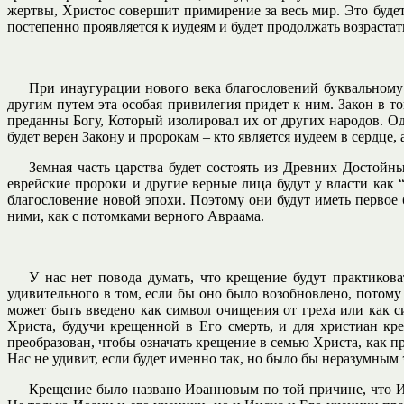
жертвы, Христос совершит примирение за весь мир. Это будет
постепенно проявляется к иудеям и будет продолжать возрастат
При инаугурации нового века благословений буквальному
другим путем эта особая привилегия придет к ним. Закон в т
преданны Богу, Который изолировал их от других народов. Одн
будет верен Закону и пророкам – кто является иудеем в сердце, 
Земная часть царства будет состоять из Древних Достой
еврейские пророки и другие верные лица будут у власти как 
благословение новой эпохи. Поэтому они будут иметь первое 
ними, как с потомками верного Авраама.
У нас нет повода думать, что крещение будут практиков
удивительного в том, если бы оно было возобновлено, потом
может быть введено как символ очищения от греха или как с
Христа, будучи крещенной в Его смерть, и для христиан кр
преобразован, чтобы означать крещение в семью Христа, как п
Нас не удивит, если будет именно так, но было бы неразумным 
Крещение было названо Иоанновым по той причине, что Ио