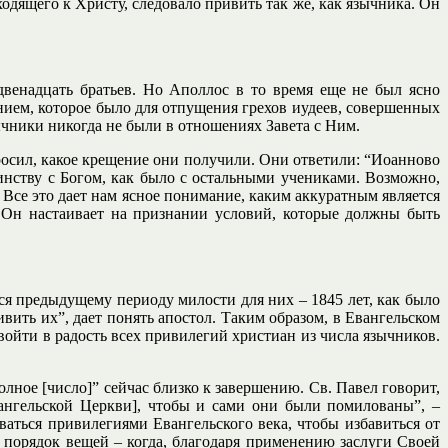
одящего к Христу, следовало привить так же, как язычника. Он
двенадцать братьев. Но Аполлос в то время еще не был ясно
ием, которое было для отпущения грехов иудеев, совершенных
ычники никогда не были в отношениях Завета с Ним.
просил, какое крещение они получили. Они ответили: “Иоанново
инству с Богом, как было с остальными учениками. Возможно,
. Все это дает нам ясное понимание, каким аккуратным является
 Он настаивает на признании условий, которые должны быть
ся предыдущему периоду милости для них – 1845 лет, как было
ить их”, дает понять апостол. Таким образом, в Евангельском
 войти в радость всех привилегий христиан из числа язычников.
лное [число]” сейчас близко к завершению. Св. Павел говорит,
ангельской Церкви], чтобы и сами они были помилованы”, –
аться привилегиями Евангельского века, чтобы избавиться от
й порядок вещей – когда, благодаря применению заслуги Своей