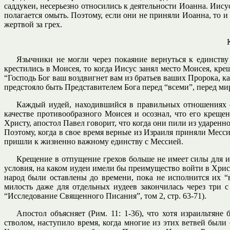
саддукеи, несерьезно относились к деятельности Иоанна. Иисус 
полагается омыть. Поэтому, если они не приняли Иоанна, то 
жертвой за грех.
Язычники не могли через покаяние вернуться к единству
крестились в Моисея, то когда Иисус занял место Моисея, кр
“Господь Бог ваш воздвигнет вам из братьев ваших Пророка, к
предстояло быть Представителем Бога перед “всеми”, перед ми
Каждый иудей, находившийся в правильных отношениях с
качестве противообразного Моисея и осознал, что его крещ
Христу, апостол Павел говорит, что когда они пили из ударенн
Поэтому, когда в свое время верные из Израиля приняли Месс
пришли к жизненно важному единству с Мессией.
Крещение в отпущение грехов больше не имеет силы для и
условия, на каком иудеи имели бы преимущество войти в Христ
народ были оставлены до времени, пока не исполнится их “в
милость даже для отдельных иудеев закончилась через три с
“Исследование Священного Писания”, том 2, стр. 63-71).
Апостол объясняет (Рим. 11: 1-36), что хотя израильтя
стволом, наступило время, когда многие из этих ветвей были