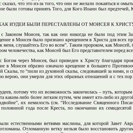
сказал, что это из-за того, что они не желали покаяться и омыть
и не были готовы принять Того, для Кого Иоанн был предтечей, 
КАК ИУДЕИ БЫЛИ ПЕРЕСТАВЛЕНЫ ОТ МОИСЕЯ К ХРИСТ
 с Законом Моисея, так как они никогда не были под этим З
ещение в Моисея было признано крещением в Христа для всех при
ак меня, слушайтесь Его во всем”. Таким пророком, как Моисей,
ром человечества, как Моисей был Его представителем перед вс
 Богом через Моисея, был приведен к Христу благодаря проя
ение в Моисея образно означало крещение в большего Противоо
ой Скалы, то “пили из духовной скалы, следовавшей за ними, и с
ию верою, они умерли для этих образных отношений и с тех по
удеев, потому что их возможность закончилась – путь, которы
а каким-либо более легким путем, чем имеет кто-либо из другой
двойне”, их немилость (см. “Исследование Священного Писани
 половиной года после Креста, по окончании их семидесятой 
не были естественными ветвями маслины, для которой Завет А
 отломаны. Отломанную ветку нельзя было восстановить другим