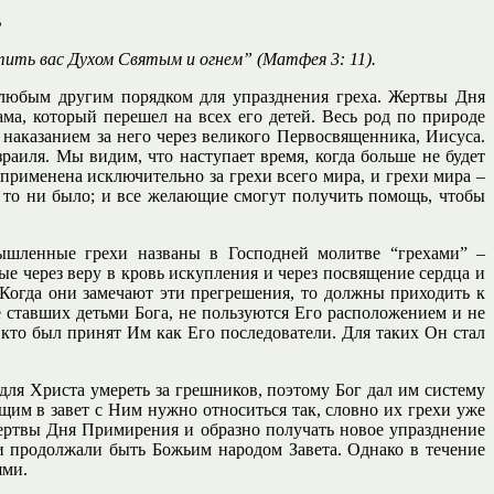
В
стить вас Духом Святым и огнем” (Матфея 3: 11).
 любым другим порядком для упразднения греха. Жертвы Дня
а, который перешел на всех его детей. Весь род по природе
 наказанием за него через великого Первосвященника, Иисуса.
иля. Мы видим, что наступает время, когда больше не будет
 применена исключительно за грехи всего мира, и грехи мира –
ы то ни было; и все желающие смогут получить помощь, чтобы
ышленные грехи названы в Господней молитве “грехами” –
е через веру в кровь искупления и через посвящение сердца и
Когда они замечают эти прегрешения, то должны приходить к
е ставших детьми Бога, не пользуются Его расположением и не
 кто был принят Им как Его последователи. Для таких Он стал
для Христа умереть за грешников, поэтому Бог дал им систему
ющим в завет с Ним нужно относиться так, словно их грехи уже
ертвы Дня Примирения и образно получать новое упразднение
и продолжали быть Божьим народом Завета. Однако в течение
ями.