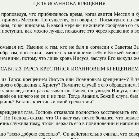
ЦЕЛЬ ИОАННОВА КРЕЩЕНИЯ
 проповедуя, что приблизилось время, когда явится Мессия и 
ы принять Мессию. По существу, он говорил: “Посмотрите на св
особны, то вы виновны. В какой мере вы не живете сообразно со
 поступать как можно лучше, покажите это через крещение в вод
мывал их. Именно к тем, кто не был в согласии с Заветом За
бразом, они стали, вместе с хранившими себя в Божьей милос
ем вины, потому что лишь кровь Иисуса, заслуга Его выкупа-же
САВЛ ИЗ ТАРСА КРЕСТИЛСЯ ИОАННОВЫМ КРЕЩЕНИЕМ
 из Тарса: крещением Иисуса или Иоанновым крещением? В т
своего обращения к Христу? Помните случай с его обращением. 
ак впоследствии рассказывал св. Павел, он увидел Иисуса, сия
 дней он ничего не ел и не пил. Тогда Анания, Божий слуга, бы
длишь? Встань, крестись и омой грехи твои”.
вреждения глаз. Господь отказался полностью восстановить его
”. Но Господь сказал, что Он даст ему нечто большее, что возмест
лезнь служила тому, чтобы держать его в повиновении и напомина
но “всею доброю совестью”. Он действительно считал, что сове