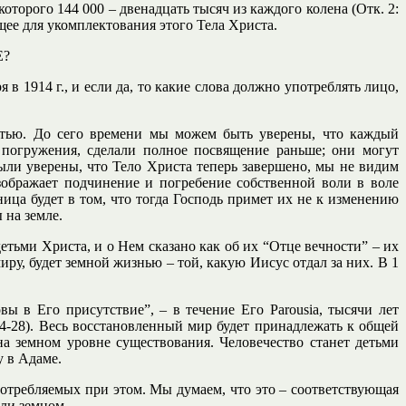
торого 144 000 – двенадцать тысяч из каждого колена (Отк. 2:
ющее для укомплектования этого Тела Христа.
Е?
в 1914 г., и если да, то какие слова должно употреблять лицо,
остью. До сего времени мы можем быть уверены, что каждый
 погружения, сделали полное посвящение раньше; они могут
были уверены, что Тело Христа теперь завершено, мы не видим
ображает подчинение и погребение собственной воли в воле
ница будет в том, что тогда Господь примет их не к изменению
 на земле.
етьми Христа, и о Нем сказано как об их “Отце вечности” – их
ру, будет земной жизнью – той, какую Иисус отдал за них. В 1
ы в Его присутствие”, – в течение Его Parousia, тысячи лет
 24-28). Весь восстановленный мир будет принадлежать к общей
на земном уровне существования. Человечество станет детьми
у в Адаме.
употребляемых при этом. Мы думаем, что это – соответствующая
или земном.