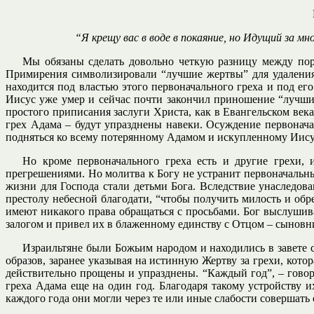
“Я крещу вас в воде в покаяние, но Идущий за м
Мы обязаны сделать довольно четкую разницу между пор
Примирения символизировали “лучшие жертвы” для удаления 
находится под властью этого первоначального греха и под ег
Иисус уже умер и сейчас почти закончил приношение “лучши
простого приписания заслуги Христа, как в Евангельском века
грех Адама – будут упразднены навеки. Осуждение первонача
подняться ко всему потерянному Адамом и искупленному Иис
Но кроме первоначального греха есть и другие грехи,
прегрешениями. Но молитва к Богу не устранит первоначальны
жизни для Господа стали детьми Бога. Вследствие унаследо
престолу небесной благодати, “чтобы получить милость и обр
имеют никакого права обращаться с просьбами. Бог выслушива
залогом и привел их в блаженному единству с Отцом – сынов
Израильтяне были Божьим народом и находились в завете с
образов, заранее указывая на истинную Жертву за грехи, кото
действительно прощены и упразднены. “Каждый год”, – гово
греха Адама еще на один год. Благодаря такому устройству
каждого года они могли через те или иные слабости совершать